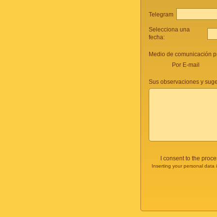
Telegram
Selecciona una
fecha:
Medio de comunicación pr
Por E-mail
Sus observaciones y suge
I consent to the proc
Inserting your personal data 