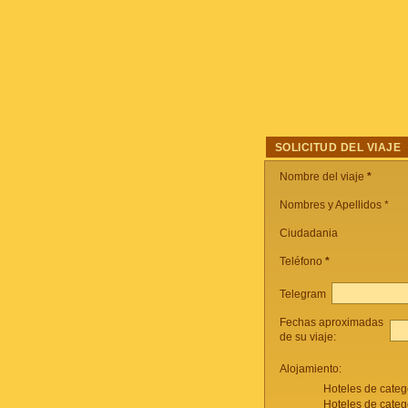
SOLICITUD DEL VIAJE
Nombre del viaje
*
Nombres y Apellidos *
Ciudadania
Teléfono
*
Telegram
Fechas aproximadas
de su viaje:
Alojamiento:
Hoteles de categ
Hoteles de categ