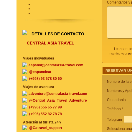
Comentarios y p
DETALLES DE CONTACTO
CENTRAL ASIA TRAVEL
I consent t
Inserting your pe
Viajes individuales
espanol@centralasia-travel.com
RESERVAR UN
@espanolcat
(+998) 93 578 80 60
Nombre de la e
Viajes de aventura
Nombres y Apel
adventure@centralasia-travel.com
Ciudadania
@Central_Asia_Travel_Adventure
(+996) 556 65 77 99
Teléfono
*
(+996) 552 82 78 78
Telegram
Atención al turista 24/7
@Catravel_support
Selecciona una