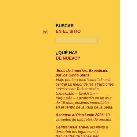
BUSQUE SU VIAJE
BUSCAR
×
EN EL SITIO
¿QUÉ HAY
DE NUEVO?
Ecos de imperios: Expedición
por los Cinco Stans
Viaje por los cinco “stans” de asia
central Lo mejor de las atracciones
turísticas de Turkmenistán –
Uzbekistán – Tayikistán –
Kirguistán – Kazajistán en un tour
de 19 días, destinos imperdibles
en el centro de la Ruta de la Seda.
Ascenso al Pico Lenin 2026
: 10
variantes de paquetes de precios
Central Asia Travel
les invita a
descubrir los lugares más
fascinantes de Uzbekistán: