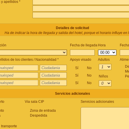
y apellidos *
Detalles de solicitud
Ha de indicar la hora de llegada y salida del hotel, porque el horario influye en la
ción
Fecha de llegada
Hora
Fecha
lidos de los clientes / Nacionalidad *
Apoyo visado
Adultos
Alime
De
Sí
No
Me
Sí
No
Niños
Pe
Sí
No
Servicios adicionales
rto
Via sala CIP
Servicios adicionales
nto
Zona de entrada
a
Despedida
 transporte