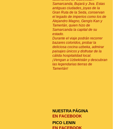
Samarcanda, Bujará y Jiva. Estas
antiguas ciudades, joyas de la
Gran Ruta de la Seda, conservan
el legado de imperios como los de
Alejandro Magno, Gengis Kan y
Tamerlán, quien hizo de
Samarcanda la capital de su
estado.
Durante el viaje podrán recorrer
bazares coloridos, probar la
deliciosa cocina uzbeka, admirar
paisajes únicos y disfrutar de la
cálida hospitalidad local.
¡Vengan a Uzbekistán y descubran
las legendarias tierras de
Tamerlán!
SUSCRIPCIÓN POR E-MAIL
ENVIAR
SOLICITUD
NUESTRA PÁGINA
EN FACEBOOK
PICO LENIN
EN FACEBOOK