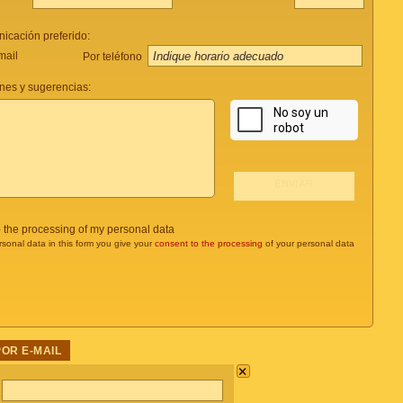
icación preferido:
mail
Por teléfono
nes y sugerencias:
o the processing of my personal data
rsonal data in this form you give your
consent to the processing
of your personal data
POR E-MAIL
×