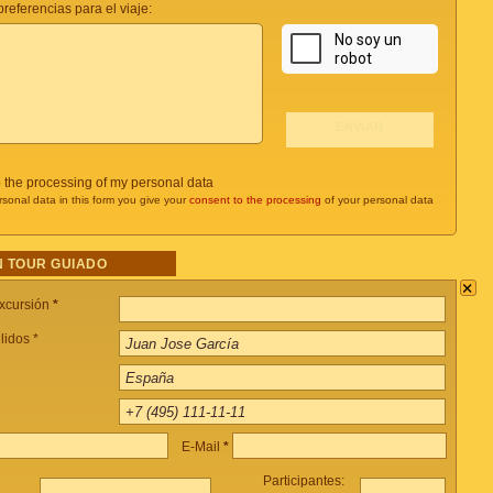
referencias para el viaje:
o the processing of my personal data
rsonal data in this form you give your
consent to the processing
of your personal data
 TOUR GUIADO
×
xcursión
*
lidos *
E-Mail
*
Participantes: