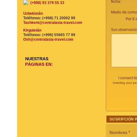
fecha:
(+998) 93 379 55 33
Medio de comun
Uzbekistán
Teléfonos: (+998) 71 20002 99
Por E-
Tashkent@centralasia-travel.com
Sus observacio
Kirguistán
Teléfonos: (+996) 55665 77 99
Osh@centralasia-travel.com
NUESTRAS
PÁGINAS EN:
I consent t
Inserting your pe
SUSRIPCIÓN 
Nombres
*