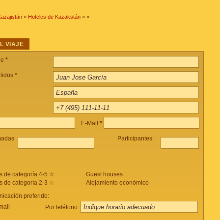
azajistán
»
Hoteles de Kazakstán
»
»
L VIAJE
je
*
lidos *
E-Mail
*
madas
Participantes:
s de categoría 4-5 ☆
Guest houses
s de categoría 2-3 ☆
Alojamiento económico
icación preferido:
mail
Por teléfono