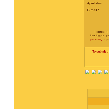
Apeillidos
E-mail
*
I consent
Inserting your pe
processing
of yo
To submit t