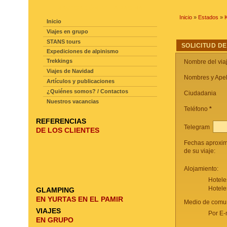
NAVEGACIÓN DE LA PAGINA
Inicio
»
Estados
»
K
Inicio
Viajes en grupo
STANS tours
SOLICITUD DE
Expediciones de alpinismo
Trekkings
Nombre del via
Viajes de Navidad
Nombres y Apel
Artículos y publicaciones
¿Quiénes somos? / Contactos
Ciudadania
Nuestros vacancias
Teléfono
*
REFERENCIAS
Telegram
DE LOS CLIENTES
Fechas aproxi
de su viaje:
Alojamiento:
Hotele
Hotele
GLAMPING
EN YURTAS EN EL PAMIR
Medio de comun
VIAJES
Por E-
EN GRUPO