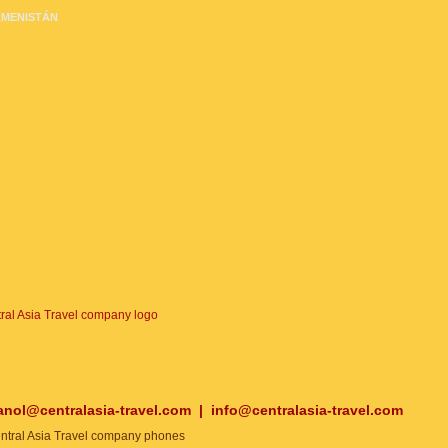
MENISTÁN
anol@centralasia-travel.com
|
info@centralasia-travel.com