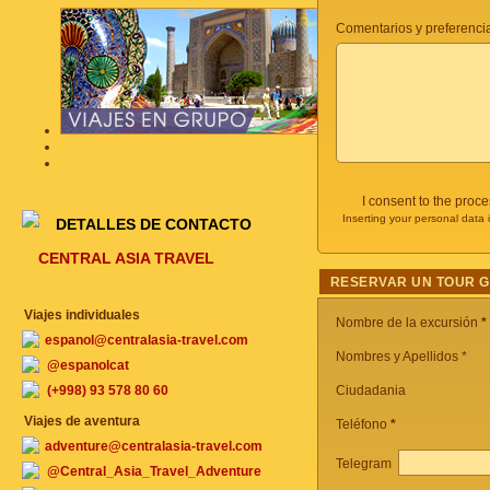
Comentarios y preferencia
I consent to the proc
Inserting your personal data 
DETALLES DE CONTACTO
CENTRAL ASIA TRAVEL
RESERVAR UN TOUR 
Viajes individuales
Nombre de la excursión
*
espanol@centralasia-travel.com
Nombres y Apellidos *
@espanolcat
(+998) 93 578 80 60
Ciudadania
Viajes de aventura
Teléfono
*
adventure@centralasia-travel.com
Telegram
@Central_Asia_Travel_Adventure