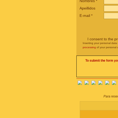
Nombres
*
Apeillidos
E-mail
*
I consent to the p
Inserting your personal data 
processing
of your personal 
To submit the form yo
Para reser