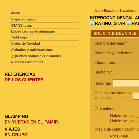
NAVEGACIÓN DE LA PAGINA
Inicio
»
Estados
»
Kazajistán
Inicio
INTERCONTINENTAL
Viajes en grupo
STANS tours
Expediciones de alpinismo
SOLICITUD DEL VIAJE
Trekkings
Nombre del viaje
*
Viajes de Navidad
Artículos y publicaciones
Nombres y Apellidos *
¿Quiénes somos? / Contactos
Nuestros vacancias
Ciudadania
Teléfono
*
REFERENCIAS
DE LOS CLIENTES
Telegram
Fechas aproximadas
de su viaje:
Alojamiento:
Hoteles de categ
GLAMPING
Hoteles de categ
EN YURTAS EN EL PAMIR
VIAJES
Medio de comunicación pr
EN GRUPO
Por E-mail