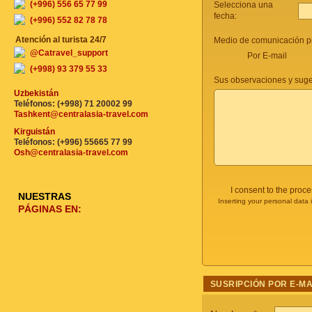
(+996) 556 65 77 99
Selecciona una
fecha:
(+996) 552 82 78 78
Atención al turista 24/7
Medio de comunicación pr
@Catravel_support
Por E-mail
(+998) 93 379 55 33
Sus observaciones y suge
Uzbekistán
Teléfonos: (+998) 71 20002 99
Tashkent@centralasia-travel.com
Kirguistán
Teléfonos: (+996) 55665 77 99
Osh@centralasia-travel.com
I consent to the proc
NUESTRAS
Inserting your personal data 
PÁGINAS EN:
SUSRIPCIÓN POR E-MA