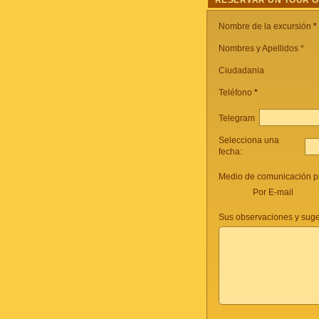
RESERVAR UN TOUR 
Nombre de la excursión
*
Nombres y Apellidos *
Ciudadania
Teléfono
*
Telegram
Selecciona una
fecha:
Medio de comunicación pr
Por E-mail
Sus observaciones y suge