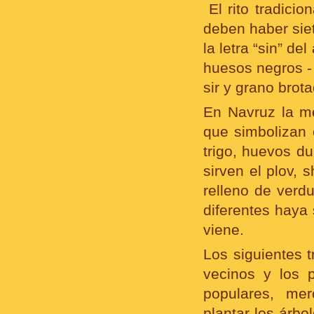
El rito tradici
deben haber sie
la letra “sin” d
huesos negros - 
sir y grano brota
En Navruz la me
que simbolizan 
trigo, huevos d
sirven el plov,
relleno de verd
diferentes haya 
viene.
Los siguientes t
vecinos y los 
populares, mer
plantar los árb