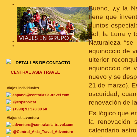
Bueno, ¿y la N
tiene que invent
puntos especiale
Sol, la Luna y t
Naturaleza “se
equinoccio de v
ulterior reconq
DETALLES DE CONTACTO
equinoccio de v
CENTRAL ASIA TRAVEL
nuevo y se despi
21 de marzo). Es
Viajes individuales
oscuridad, cuan
espanol@centralasia-travel.com
renovación de la
@espanolcat
(+998) 93 578 80 60
Es lógico que en
Viajes de aventura
la renovación 
adventure@centralasia-travel.com
calendario astr
@Central_Asia_Travel_Adventure