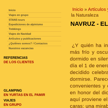
NAVEGACIÓN DE LA PAGINA
Inicio
»
Artículos
Inicio
la Naturaleza
Viajes en grupo
STANS tours
NAVRUZ - E
Expediciones de alpinismo
Trekkings
Viajes de Navidad
Artículos y publicaciones
¿Quiénes somos? / Contactos
¿Y quién ha in
Nuestros vacancias
más frío y oscu
REFERENCIAS
dormido en silen
DE LOS CLIENTES
día el 1 de ene
decidido celebr
dormirse. Pare
convenientes y 
GLAMPING
en honor del dio
EN YURTAS EN EL PAMIR
aquí proviene e
VIAJES
EN GRUPO
caras: una mirab