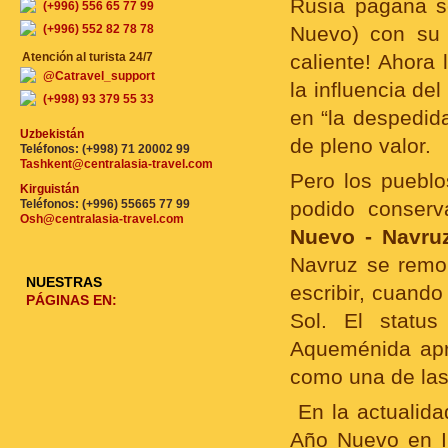
Rusia pagana so
(+996) 556 65 77 99
(+996) 552 82 78 78
Nuevo) con su 
Atención al turista 24/7
caliente! Ahora 
@Catravel_support
la influencia de
(+998) 93 379 55 33
en “la despedida
Uzbekistán
de pleno valor.
Teléfonos: (+998) 71 20002 99
Tashkent@centralasia-travel.com
Pero los pueblo
Kirguistán
Teléfonos: (+996) 55665 77 99
podido conser
Osh@centralasia-travel.com
Nuevo - Navru
Navruz se remo
NUESTRAS
escribir, cuando
PÁGINAS EN:
Sol. El status
Aqueménida apr
como una de las 
En la actualid
Año Nuevo en Ir