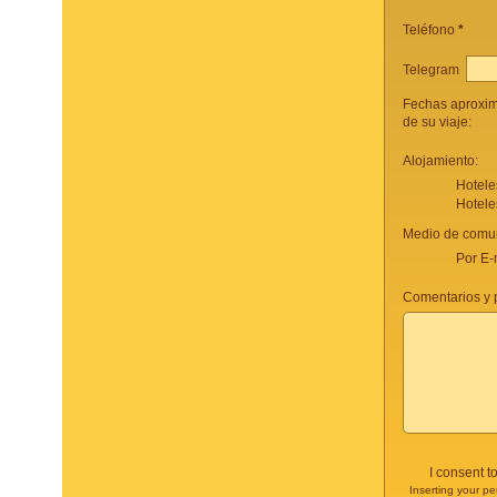
Teléfono
*
Telegram
Fechas aproxi
de su viaje:
Alojamiento:
Hotele
Hotele
Medio de comun
Por E-
Comentarios y p
I consent t
Inserting your pe