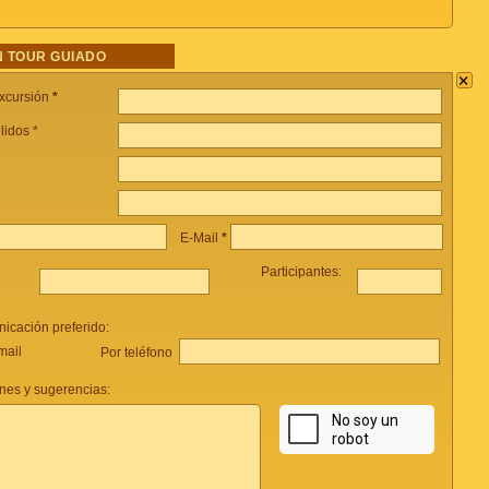
 TOUR GUIADO
×
xcursión
*
lidos *
E-Mail
*
Participantes:
icación preferido:
mail
Por teléfono
nes y sugerencias: