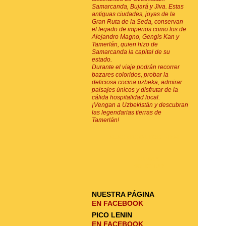
Samarcanda, Bujará y Jiva. Estas
antiguas ciudades, joyas de la
Gran Ruta de la Seda, conservan
el legado de imperios como los de
Alejandro Magno, Gengis Kan y
Tamerlán, quien hizo de
Samarcanda la capital de su
estado.
Durante el viaje podrán recorrer
bazares coloridos, probar la
deliciosa cocina uzbeka, admirar
paisajes únicos y disfrutar de la
cálida hospitalidad local.
¡Vengan a Uzbekistán y descubran
las legendarias tierras de
Tamerlán!
SUSCRIPCIÓN POR E-MAIL
ENVIAR
SOLICITUD
NUESTRA PÁGINA
EN FACEBOOK
PICO LENIN
EN FACEBOOK