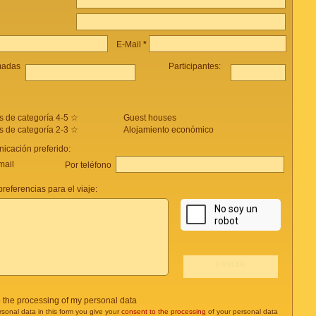
E-Mail
*
madas
Participantes:
s de categoría 4-5 ☆
Guest houses
s de categoría 2-3 ☆
Alojamiento económico
icación preferido:
mail
Por teléfono
referencias para el viaje:
o the processing of my personal data
rsonal data in this form you give your
consent to the processing
of your personal data