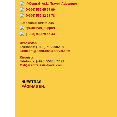
@Central_Asia_Travel_Adventure
(+996) 556 65 77 99
(+996) 552 82 78 78
Atención al turista 24/7
@Catravel_support
(+998) 93 379 55 33
Uzbekistán
Teléfonos: (+998) 71 20002 99
Tashkent@centralasia-travel.com
Kirguistán
Teléfonos: (+996) 55665 77 99
Osh@centralasia-travel.com
NUESTRAS
PÁGINAS EN: