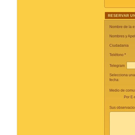
RESERVAR UN
Nombre de la e
Nombres y Apel
Ciudadania
Teléfono
*
Telegram
Selecciona una
fecha:
Medio de comun
Por E-
Sus observacio