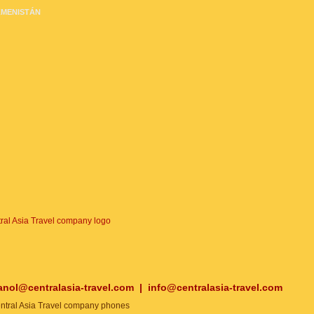
MENISTÁN
anol@centralasia-travel.com
|
info@centralasia-travel.com