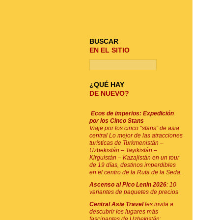
BUSQUE SU VIAJE
BUSCAR
EN EL SITIO
¿QUÉ HAY
DE NUEVO?
Ecos de imperios: Expedición
por los Cinco Stans
Viaje por los cinco “stans” de asia
central Lo mejor de las atracciones
turísticas de Turkmenistán –
Uzbekistán – Tayikistán –
Kirguistán – Kazajistán en un tour
de 19 días, destinos imperdibles
en el centro de la Ruta de la Seda.
Ascenso al Pico Lenin 2026
: 10
variantes de paquetes de precios
Central Asia Travel
les invita a
descubrir los lugares más
fascinantes de Uzbekistán: