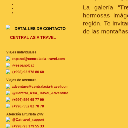
La galería "
Tr
hermosas imáge
región. Te invi
DETALLES DE CONTACTO
de las montañas
CENTRAL ASIA TRAVEL
Viajes individuales
espanol@centralasia-travel.com
@espanolcat
(+998) 93 578 80 60
Viajes de aventura
adventure@centralasia-travel.com
@Central_Asia_Travel_Adventure
(+996) 556 65 77 99
(+996) 552 82 78 78
Atención al turista 24/7
@Catravel_support
(+998) 93 379 55 33