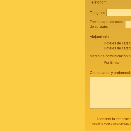
Teléfono
*
Telegram
Fechas aproximadas
de su viaje:
Alojamiento:
Hoteles de categ
Hoteles de categ
Medio de comunicación pr
Por E-mail
Comentarios y preferencia
I consent to the proc
Inserting your personal data 