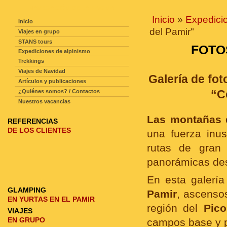
NAVEGACIÓN DE LA PAGINA
Inicio
»
Expedici
Inicio
del Pamir"
Viajes en grupo
STANS tours
FOTO
Expediciones de alpinismo
Trekkings
Viajes de Navidad
Galería de fo
Artículos y publicaciones
“Ce
¿Quiénes somos? / Contactos
Nuestros vacancias
Las montañas 
REFERENCIAS
DE LOS CLIENTES
una fuerza inus
rutas de gran 
panorámicas des
En esta galería
GLAMPING
Pamir
, ascenso
EN YURTAS EN EL PAMIR
región del
Pico
VIAJES
EN GRUPO
campos base y p