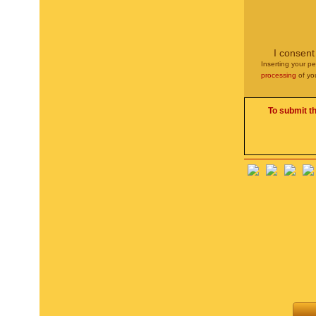
I consent
Inserting your pe
processing
of yo
To submit t