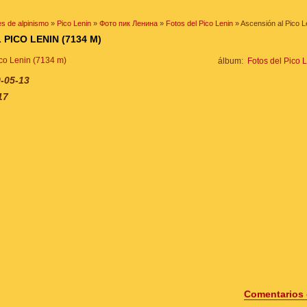
s de alpinismo
»
Pico Lenin
»
Фото пик Ленина
»
Fotos del Pico Lenin
» Ascensión al Pico L
PICO LENIN (7134 M)
álbum:
Fotos del Pico 
-05-13
17
Comentarios 