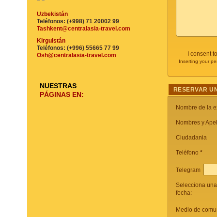
Uzbekistán
Teléfonos: (+998) 71 20002 99
Tashkent@centralasia-travel.com
Kirguistán
Teléfonos: (+996) 55665 77 99
I consent t
Osh@centralasia-travel.com
Inserting your pe
NUESTRAS
RESERVAR UN
PÁGINAS EN:
Nombre de la e
Nombres y Apel
Ciudadania
Teléfono
*
Telegram
Selecciona una
fecha:
Medio de comun