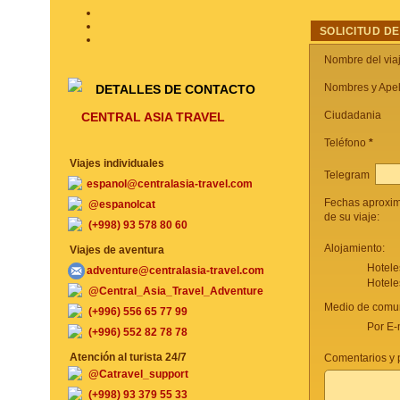
SOLICITUD DE
Nombre del via
Nombres y Apel
DETALLES DE CONTACTO
Ciudadania
CENTRAL ASIA TRAVEL
Teléfono
*
Viajes individuales
Telegram
espanol@centralasia-travel.com
Fechas aproxi
@espanolcat
de su viaje:
(+998) 93 578 80 60
Alojamiento:
Viajes de aventura
Hotele
adventure@centralasia-travel.com
Hotele
@Central_Asia_Travel_Adventure
Medio de comun
(+996) 556 65 77 99
Por E-
(+996) 552 82 78 78
Atención al turista 24/7
Comentarios y p
@Catravel_support
(+998) 93 379 55 33