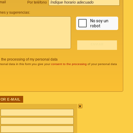
mail
Por teléfono
nes y sugerencias:
o the processing of my personal data
rsonal data in this form you give your
consent to the processing
of your personal data
POR E-MAIL
×