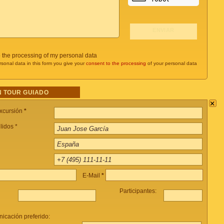
o the processing of my personal data
rsonal data in this form you give your
consent to the processing
of your personal data
 TOUR GUIADO
×
xcursión
*
lidos *
E-Mail
*
Participantes:
icación preferido: