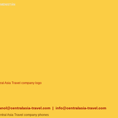
MENISTÁN
anol@centralasia-travel.com
|
info@centralasia-travel.com