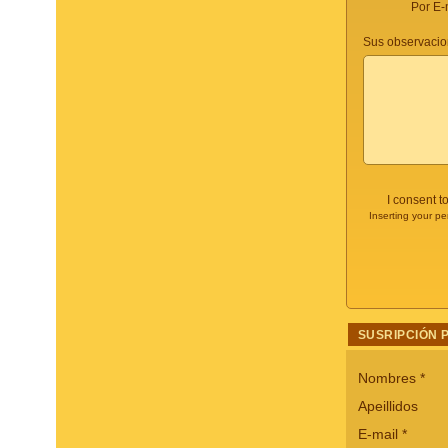
Por E-
Sus observacio
I consent t
Inserting your pe
SUSRIPCIÓN 
Nombres
*
Apeillidos
E-mail
*