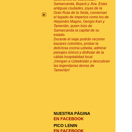
Samarcanda, Bujará y Jiva. Estas
antiguas ciudades, joyas de la
×
Gran Ruta de la Seda, conservan
el legado de imperios como los de
Alejandro Magno, Gengis Kan y
Tamerlán, quien hizo de
Samarcanda la capital de su
estado.
Durante el viaje podrán recorrer
bazares coloridos, probar la
deliciosa cocina uzbeka, admirar
paisajes únicos y disfrutar de la
cálida hospitalidad local.
¡Vengan a Uzbekistán y descubran
las legendarias tierras de
Tamerlán!
SUSCRIPCIÓN POR E-MAIL
ENVIAR
SOLICITUD
NUESTRA PÁGINA
EN FACEBOOK
PICO LENIN
EN FACEBOOK