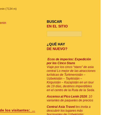
BUSQUE SU VIAJE
enin (7134 m)
BUSCAR
Lenin
EN EL SITIO
¿QUÉ HAY
DE NUEVO?
Ecos de imperios: Expedición
por los Cinco Stans
Viaje por los cinco “stans” de asia
central Lo mejor de las atracciones
turísticas de Turkmenistán –
Uzbekistán – Tayikistán –
Kirguistán – Kazajistán en un tour
de 19 días, destinos imperdibles
en el centro de la Ruta de la Seda.
Ascenso al Pico Lenin 2026
: 10
variantes de paquetes de precios
Central Asia Travel
les invita a
de los visitantes:
...
descubrir los lugares más
fascinantes de Uzbekistán: