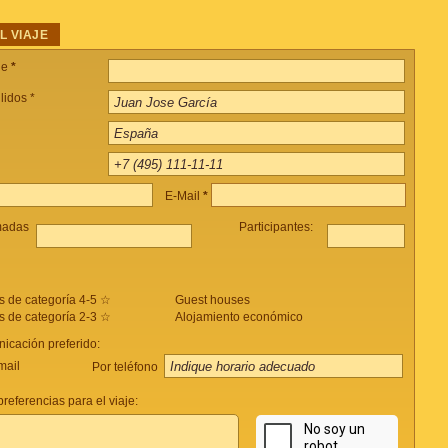
L VIAJE
je
*
lidos *
E-Mail
*
madas
Participantes:
s de categoría 4-5 ☆
Guest houses
s de categoría 2-3 ☆
Alojamiento económico
icación preferido:
mail
Por teléfono
referencias para el viaje: