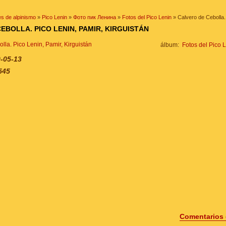
s de alpinismo
»
Pico Lenin
»
Фото пик Ленина
»
Fotos del Pico Lenin
» Calvero de Cebolla. 
EBOLLA. PICO LENIN, PAMIR, KIRGUISTÁN
álbum:
Fotos del Pico 
-05-13
545
Comentarios 