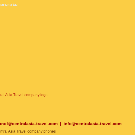
MENISTÁN
anol@centralasia-travel.com
|
info@centralasia-travel.com