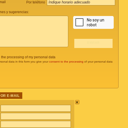
mail
Por teléfono
nes y sugerencias:
o the processing of my personal data
rsonal data in this form you give your
consent to the processing
of your personal data
POR E-MAIL
×