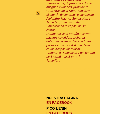
Samarcanda, Bujará y Jiva. Estas
antiguas ciudades, joyas de la
×
Gran Ruta de la Seda, conservan
el legado de imperios como los de
Alejandro Magno, Gengis Kan y
Tamerlán, quien hizo de
Samarcanda la capital de su
estado.
Durante el viaje podrán recorrer
bazares coloridos, probar la
deliciosa cocina uzbeka, admirar
paisajes únicos y disfrutar de la
cálida hospitalidad local.
¡Vengan a Uzbekistán y descubran
las legendarias tierras de
Tamerlán!
SUSCRIPCIÓN POR E-MAIL
ENVIAR
SOLICITUD
NUESTRA PÁGINA
EN FACEBOOK
PICO LENIN
EN FACEBOOK