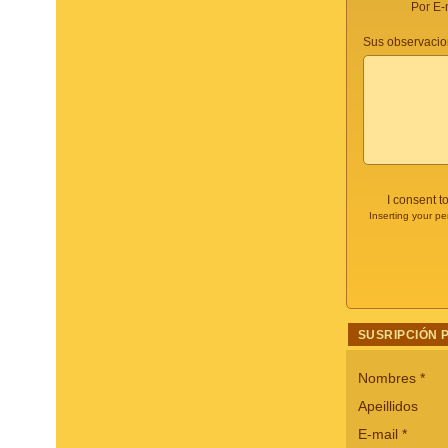
Por E-
Sus observacio
I consent t
Inserting your pe
SUSRIPCIÓN 
Nombres
*
Apeillidos
E-mail
*