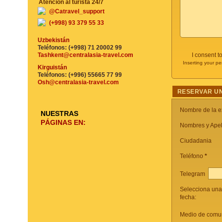
Atención al turista 24/7
@Catravel_support
(+998) 93 379 55 33
Uzbekistán
Teléfonos: (+998) 71 20002 99
Tashkent@centralasia-travel.com
I consent t
Inserting your pe
Kirguistán
Teléfonos: (+996) 55665 77 99
Osh@centralasia-travel.com
RESERVAR UN
Nombre de la e
NUESTRAS
PÁGINAS EN:
Nombres y Apel
Ciudadania
Teléfono
*
Telegram
Selecciona una
fecha:
Medio de comun