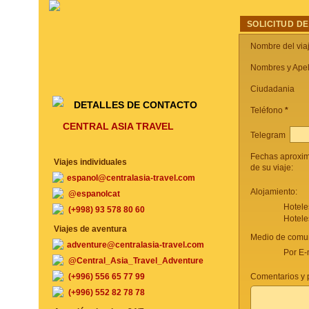
SOLICITUD DE
Nombre del via
Nombres y Apel
Ciudadania
DETALLES DE CONTACTO
Teléfono
*
CENTRAL ASIA TRAVEL
Telegram
Fechas aproxi
Viajes individuales
de su viaje:
espanol@centralasia-travel.com
Alojamiento:
@espanolcat
Hotele
(+998) 93 578 80 60
Hotele
Viajes de aventura
Medio de comun
adventure@centralasia-travel.com
Por E-
@Central_Asia_Travel_Adventure
(+996) 556 65 77 99
Comentarios y p
(+996) 552 82 78 78