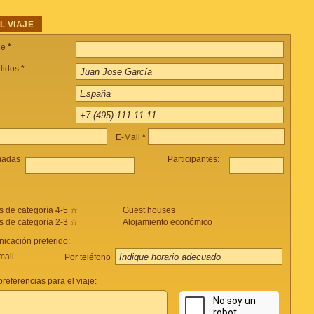
L VIAJE
je
*
lidos *
E-Mail
*
madas
Participantes:
s de categoría 4-5 ☆
Guest houses
s de categoría 2-3 ☆
Alojamiento económico
icación preferido:
mail
Por teléfono
referencias para el viaje: