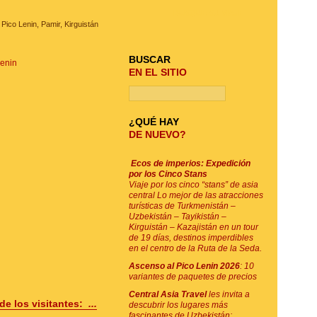
BUSQUE SU VIAJE
Pico Lenin, Pamir, Kirguistán
BUSCAR
Lenin
EN EL SITIO
¿QUÉ HAY
DE NUEVO?
Ecos de imperios: Expedición
por los Cinco Stans
Viaje por los cinco “stans” de asia
central Lo mejor de las atracciones
turísticas de Turkmenistán –
Uzbekistán – Tayikistán –
Kirguistán – Kazajistán en un tour
de 19 días, destinos imperdibles
en el centro de la Ruta de la Seda.
Ascenso al Pico Lenin 2026
: 10
variantes de paquetes de precios
Central Asia Travel
les invita a
de los visitantes:
...
descubrir los lugares más
fascinantes de Uzbekistán: