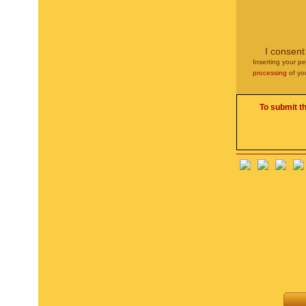
I consent
Inserting your pe
processing
of yo
To submit t