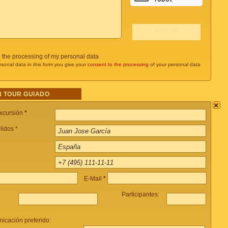
o the processing of my personal data
rsonal data in this form you give your
consent to the processing
of your personal data
 TOUR GUIADO
×
xcursión
*
lidos *
E-Mail
*
Participantes:
icación preferido: