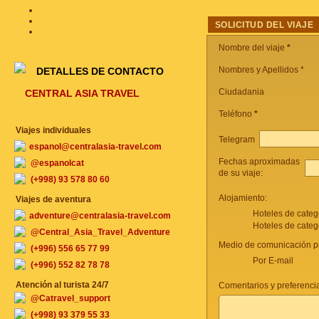
SOLICITUD DEL VIAJE
Nombre del viaje
*
Nombres y Apellidos *
DETALLES DE CONTACTO
Ciudadania
CENTRAL ASIA TRAVEL
Teléfono
*
Viajes individuales
Telegram
espanol@centralasia-travel.com
Fechas aproximadas
@espanolcat
de su viaje:
(+998) 93 578 80 60
Alojamiento:
Viajes de aventura
Hoteles de categ
adventure@centralasia-travel.com
Hoteles de categ
@Central_Asia_Travel_Adventure
Medio de comunicación pr
(+996) 556 65 77 99
Por E-mail
(+996) 552 82 78 78
Atención al turista 24/7
Comentarios y preferencia
@Catravel_support
(+998) 93 379 55 33