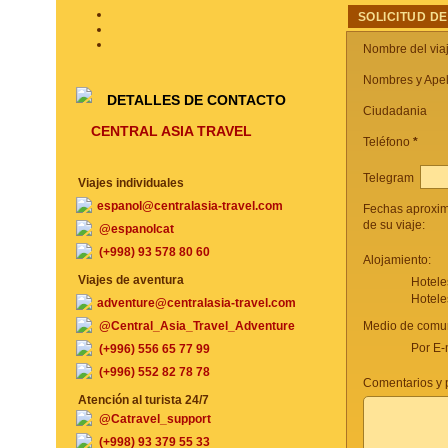
SOLICITUD DE
Nombre del via
Nombres y Apel
DETALLES DE CONTACTO
Ciudadania
CENTRAL ASIA TRAVEL
Teléfono
*
Telegram
Viajes individuales
espanol@centralasia-travel.com
Fechas aproxi
de su viaje:
@espanolcat
(+998) 93 578 80 60
Alojamiento:
Viajes de aventura
Hotele
Hotele
adventure@centralasia-travel.com
@Central_Asia_Travel_Adventure
Medio de comun
Por E-
(+996) 556 65 77 99
(+996) 552 82 78 78
Comentarios y p
Atención al turista 24/7
@Catravel_support
(+998) 93 379 55 33