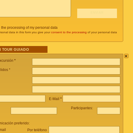
o the processing of my personal data
rsonal data in this form you give your
consent to the processing
of your personal data
 TOUR GUIADO
×
xcursión
*
lidos *
E-Mail
*
Participantes:
icación preferido:
mail
Por teléfono