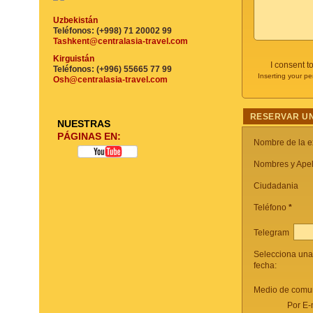
Uzbekistán
Teléfonos: (+998) 71 20002 99
Tashkent@centralasia-travel.com
Kirguistán
I consent t
Teléfonos: (+996) 55665 77 99
Inserting your pe
Osh@centralasia-travel.com
RESERVAR UN
NUESTRAS
PÁGINAS EN:
Nombre de la e
Nombres y Apel
Ciudadania
Teléfono
*
Telegram
Selecciona una
fecha:
Medio de comun
Por E-