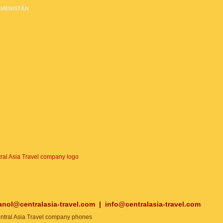
MENISTÁN
anol@centralasia-travel.com
|
info@centralasia-travel.com