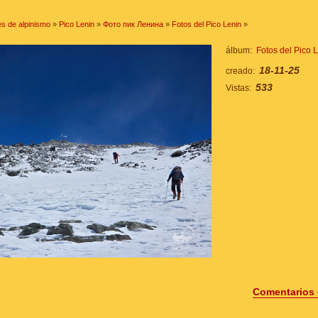
s de alpinismo
»
Pico Lenin
»
Фото пик Ленина
»
Fotos del Pico Lenin
»
álbum:
Fotos del Pico 
18-11-25
creado:
533
Vistas:
Comentarios 