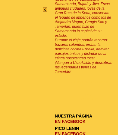
Samarcanda, Bujará y Jiva. Estas
×
antiguas ciudades, joyas de la
Gran Ruta de la Seda, conservan
el legado de imperios como los de
Alejandro Magno, Gengis Kan y
Tamerlán, quien hizo de
Samarcanda la capital de su
estado.
Durante el viaje podrán recorrer
bazares coloridos, probar la
deliciosa cocina uzbeka, admirar
paisajes únicos y disfrutar de la
cálida hospitalidad local.
¡Vengan a Uzbekistán y descubran
las legendarias tierras de
Tamerlán!
SUSCRIPCIÓN POR E-MAIL
ENVIAR
SOLICITUD
NUESTRA PÁGINA
EN FACEBOOK
PICO LENIN
EN FACEBOOK