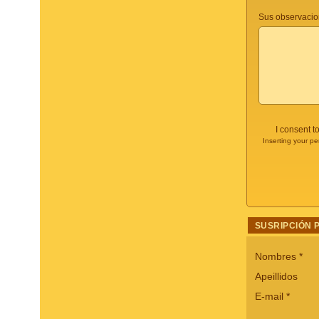
Sus observacio
I consent t
Inserting your pe
SUSRIPCIÓN 
Nombres
*
Apeillidos
E-mail
*