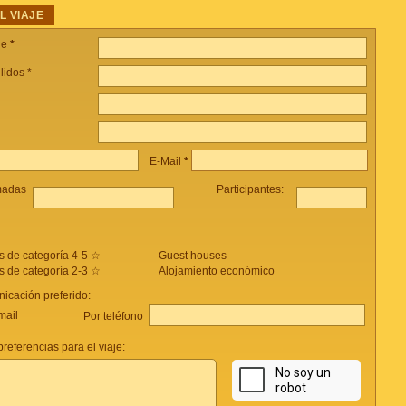
L VIAJE
je
*
lidos *
E-Mail
*
madas
Participantes:
s de categoría 4-5 ☆
Guest houses
s de categoría 2-3 ☆
Alojamiento económico
icación preferido:
mail
Por teléfono
referencias para el viaje: