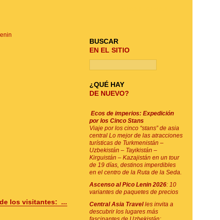
BUSQUE SU VIAJE
Lenin
BUSCAR
EN EL SITIO
¿QUÉ HAY
DE NUEVO?
Ecos de imperios: Expedición
por los Cinco Stans
Viaje por los cinco “stans” de asia
central Lo mejor de las atracciones
turísticas de Turkmenistán –
Uzbekistán – Tayikistán –
Kirguistán – Kazajistán en un tour
de 19 días, destinos imperdibles
en el centro de la Ruta de la Seda.
Ascenso al Pico Lenin 2026
: 10
variantes de paquetes de precios
de los visitantes:
...
Central Asia Travel
les invita a
descubrir los lugares más
fascinantes de Uzbekistán: