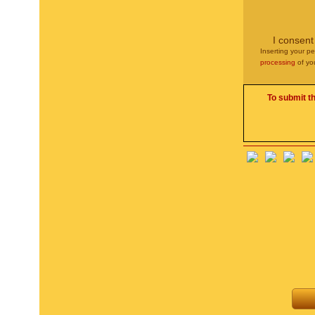
I consent
Inserting your pe
processing
of yo
To submit t