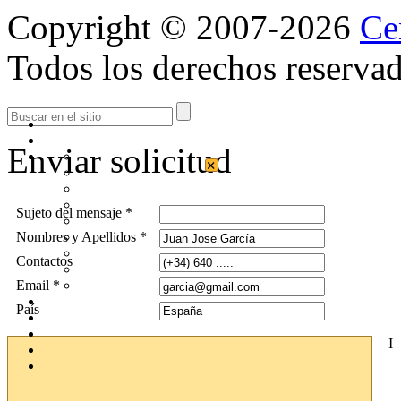
Copyright © 2007-2026
Ce
Todos los derechos reservad
Enviar solicitud
×
Sujeto del mensaje *
Nombres y Apellidos *
Contactos
Email *
País
I