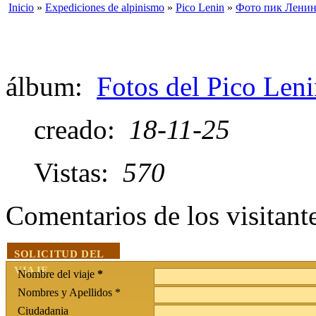
Inicio
»
Expediciones de alpinismo
»
Pico Lenin
»
Фото пик Ленин
álbum:
Fotos del Pico Len
creado:
18-11-25
Vistas:
570
Comentarios de los visitan
SOLICITUD DEL
VIAJE
Nombre del viaje
*
Nombres y Apellidos *
Ciudadania