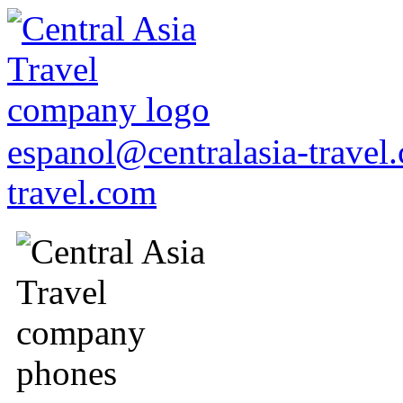
espanol@centralasia-trave
travel.com