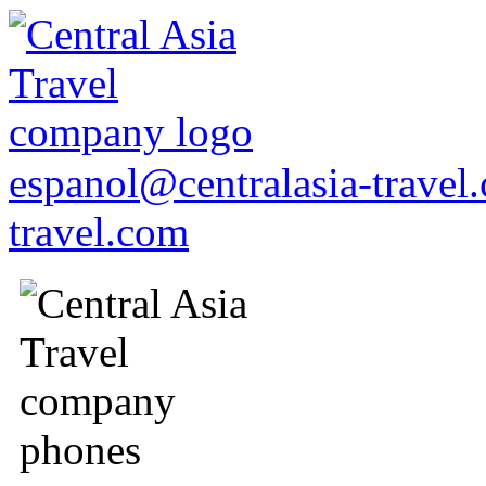
espanol@centralasia-trave
travel.com