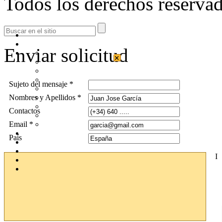
Todos los derechos reservad
Enviar solicitud
×
Sujeto del mensaje *
Nombres y Apellidos *
Contactos
Email *
País
I