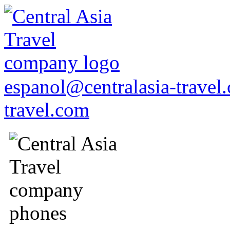
espanol@centralasia-trave
travel.com