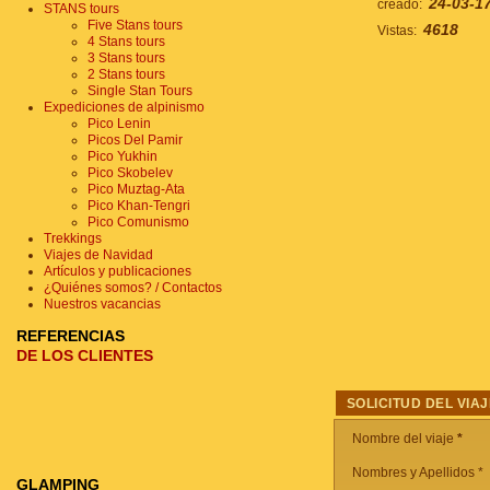
24-03-1
creado:
STANS tours
Five Stans tours
4618
Vistas:
4 Stans tours
3 Stans tours
2 Stans tours
Single Stan Tours
Expediciones de alpinismo
Pico Lenin
Picos Del Pamir
Pico Yukhin
Pico Skobelev
Pico Muztag-Ata
Pico Khan-Tengri
Pico Comunismo
Trekkings
Viajes de Navidad
Artículos y publicaciones
¿Quiénes somos? / Contactos
Nuestros vacancias
REFERENCIAS
DE LOS CLIENTES
SOLICITUD DEL VIAJ
Nombre del viaje
*
Nombres y Apellidos *
GLAMPING