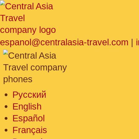
espanol@centralasia-travel.com
|
Русский
English
Español
Français