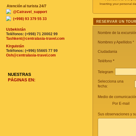
Inserting your personal da
Atención al turista 24/7
@Catravel_support
(+998) 93 379 55 33
RESERVAR UN TOUR
Uzbekistán
Nombre de la excursi
Teléfonos: (+998) 71 20002 99
Tashkent@centralasia-travel.com
Nombres y Apellidos *
Kirguistán
Teléfonos: (+996) 55665 77 99
Ciudadania
Osh@centralasia-travel.com
Teléfono
*
Telegram
NUESTRAS
PÁGINAS EN:
Selecciona una
fecha:
Medio de comunicación
Por E-mail
Sus observaciones y s