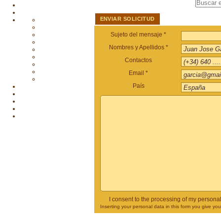
ENVIAR SOLICITUD
Sujeto del mensaje *
Nombres y Apellidos *
Contactos
Email *
País
I consent to the processing of my persona
Inserting your personal data in this form you give yo