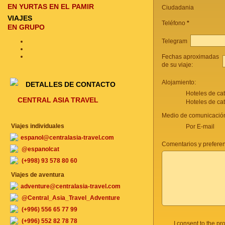
EN YURTAS EN EL PAMIR
Ciudadania
VIAJES
Teléfono
*
EN GRUPO
Telegram
Fechas aproximadas
de su viaje:
Alojamiento:
DETALLES DE CONTACTO
Hoteles de ca
CENTRAL ASIA TRAVEL
Hoteles de ca
Medio de comunicación
Viajes individuales
Por E-mail
espanol@centralasia-travel.com
Comentarios y preferenc
@espanolcat
(+998) 93 578 80 60
Viajes de aventura
adventure@centralasia-travel.com
@Central_Asia_Travel_Adventure
(+996) 556 65 77 99
(+996) 552 82 78 78
I consent to the p