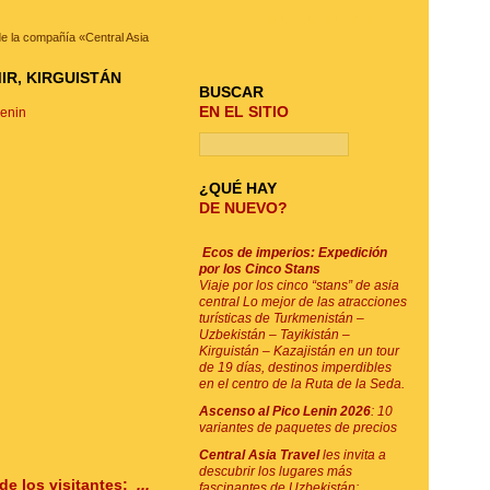
BUSQUE SU VIAJE
 la compañía «Central Asia
IR, KIRGUISTÁN
BUSCAR
EN EL SITIO
Lenin
¿QUÉ HAY
DE NUEVO?
Ecos de imperios: Expedición
por los Cinco Stans
Viaje por los cinco “stans” de asia
central Lo mejor de las atracciones
turísticas de Turkmenistán –
Uzbekistán – Tayikistán –
Kirguistán – Kazajistán en un tour
de 19 días, destinos imperdibles
en el centro de la Ruta de la Seda.
Ascenso al Pico Lenin 2026
: 10
variantes de paquetes de precios
Central Asia Travel
les invita a
descubrir los lugares más
de los visitantes:
...
fascinantes de Uzbekistán: