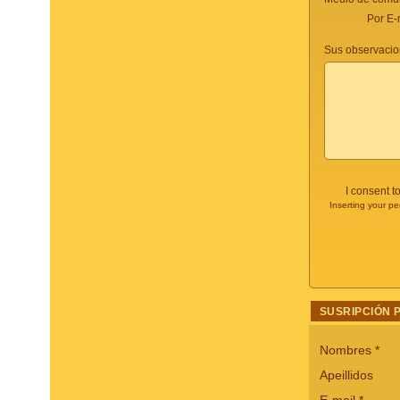
Por E-
Sus observacio
I consent t
Inserting your pe
SUSRIPCIÓN 
Nombres
*
Apeillidos