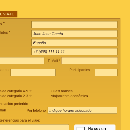
L VIAJE
je
*
lidos *
E-Mail
*
madas
Participantes:
s de categoría 4-5 ☆
Guest houses
s de categoría 2-3 ☆
Alojamiento económico
icación preferido:
mail
Por teléfono
referencias para el viaje: