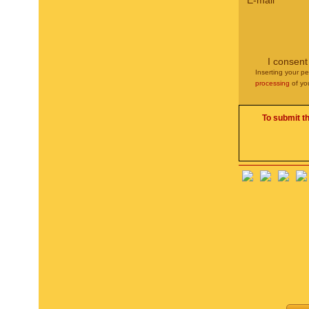
E-mail
*
I consent
Inserting your pe
processing
of yo
To submit t