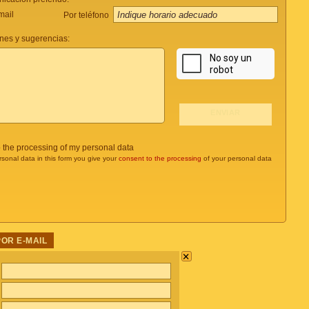
mail
Por teléfono
nes y sugerencias:
o the processing of my personal data
rsonal data in this form you give your
consent to the processing
of your personal data
POR E-MAIL
×