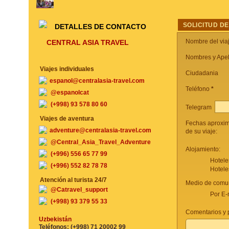
SOLICITUD DE
DETALLES DE CONTACTO
Nombre del via
CENTRAL ASIA TRAVEL
Nombres y Apel
Viajes individuales
Ciudadania
espanol@centralasia-travel.com
Teléfono
*
@espanolcat
(+998) 93 578 80 60
Telegram
Viajes de aventura
Fechas aproxi
adventure@centralasia-travel.com
de su viaje:
@Central_Asia_Travel_Adventure
Alojamiento:
(+996) 556 65 77 99
Hotele
(+996) 552 82 78 78
Hotele
Atención al turista 24/7
Medio de comun
@Catravel_support
Por E-
(+998) 93 379 55 33
Comentarios y p
Uzbekistán
Teléfonos: (+998) 71 20002 99