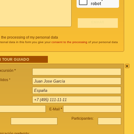
o the processing of my personal data
rsonal data in this form you give your
consent to the processing
of your personal data
 TOUR GUIADO
×
xcursión
*
lidos *
E-Mail
*
Participantes:
icación preferido: