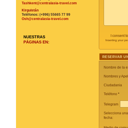
Tashkent@centralasia-travel.com
Kirguistán
Teléfonos: (+996) 55665 77 99
Osh@centralasia-travel.com
I consent t
NUESTRAS
Inserting your pe
PÁGINAS EN:
RESERVAR UN
Nombre de la e
Nombres y Apel
Ciudadania
Teléfono
*
Telegram
Selecciona una
fecha:
Medio de comun