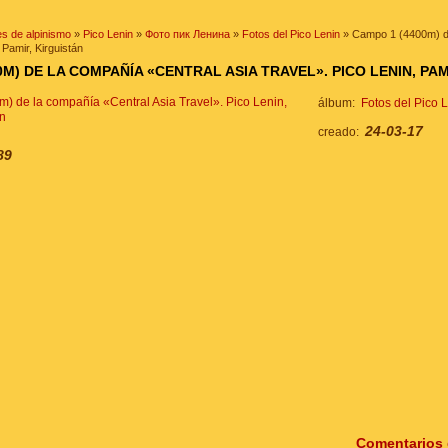
s de alpinismo
»
Pico Lenin
»
Фото пик Ленина
»
Fotos del Pico Lenin
» Campo 1 (4400m) de
 Pamir, Kirguistán
0M) DE LA COMPAÑÍA «CENTRAL ASIA TRAVEL». PICO LENIN, PAM
álbum:
Fotos del Pico 
24-03-17
creado:
89
Comentarios 