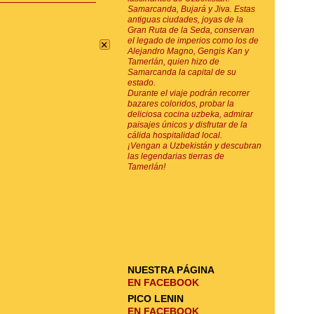
Samarcanda, Bujará y Jiva. Estas
antiguas ciudades, joyas de la
Gran Ruta de la Seda, conservan
×
el legado de imperios como los de
Alejandro Magno, Gengis Kan y
Tamerlán, quien hizo de
Samarcanda la capital de su
estado.
Durante el viaje podrán recorrer
bazares coloridos, probar la
deliciosa cocina uzbeka, admirar
paisajes únicos y disfrutar de la
cálida hospitalidad local.
¡Vengan a Uzbekistán y descubran
las legendarias tierras de
Tamerlán!
SUSCRIPCIÓN POR E-MAIL
ENVIAR
SOLICITUD
NUESTRA PÁGINA
EN FACEBOOK
PICO LENIN
EN FACEBOOK