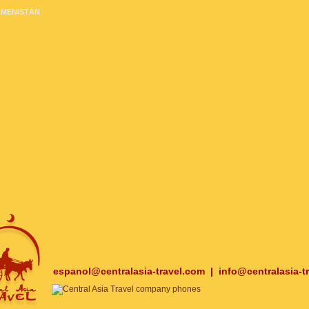
MENISTÁN
espanol@centralasia-travel.com
|
info@centralasia-t