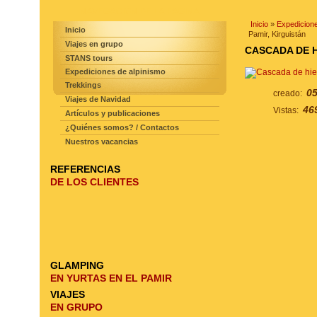
NAVEGACIÓN DE LA PAGINA
Inicio
»
Expedicione
Inicio
Pamir, Kirguistán
Viajes en grupo
CASCADA DE H
STANS tours
Expediciones de alpinismo
Trekkings
05
creado:
Viajes de Navidad
46
Vistas:
Artículos y publicaciones
¿Quiénes somos? / Contactos
Nuestros vacancias
REFERENCIAS
DE LOS CLIENTES
GLAMPING
EN YURTAS EN EL PAMIR
VIAJES
EN GRUPO