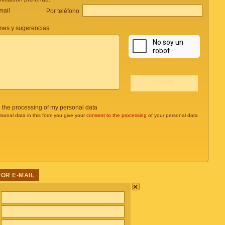
mail
Por teléfono
nes y sugerencias:
o the processing of my personal data
rsonal data in this form you give your
consent to the processing
of your personal data
POR E-MAIL
×