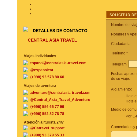
SOLICITUD DE
Nombre del via
DETALLES DE CONTACTO
Nombres y Apel
CENTRAL ASIA TRAVEL
Ciudadania
Teléfono
*
Viajes individuales
espanol@centralasia-travel.com
Telegram
@espanolcat
Fechas aproxi
(+998) 93 578 80 60
de su viaje:
Viajes de aventura
Alojamiento:
adventure@centralasia-travel.com
Hotele
@Central_Asia_Travel_Adventure
Hotele
(+996) 556 65 77 99
Medio de comun
(+996) 552 82 78 78
Por E-
Atención al turista 24/7
Comentarios y p
@Catravel_support
(+998) 93 379 55 33