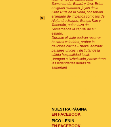
Samarcanda, Bujará y Jiva. Estas
antiguas ciudades, joyas de la
Gran Ruta de la Seda, conservan
×
el legado de imperios como los de
Alejandro Magno, Gengis Kan y
Tamerlán, quien hizo de
Samarcanda la capital de su
estado.
Durante el viaje podrán recorrer
bazares coloridos, probar la
deliciosa cocina uzbeka, admirar
paisajes únicos y disfrutar de la
cálida hospitalidad local.
¡Vengan a Uzbekistán y descubran
las legendarias tierras de
Tamerlán!
SUSCRIPCIÓN POR E-MAIL
ENVIAR
SOLICITUD
NUESTRA PÁGINA
EN FACEBOOK
PICO LENIN
EN FACEBOOK