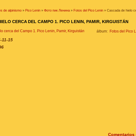
s de alpinismo
»
Pico Lenin
»
Фото пик Ленина
»
Fotos del Pico Lenin
» Cascada de hielo ce
IELO CERCA DEL CAMPO 1. PICO LENIN, PAMIR, KIRGUISTÁN
álbum:
Fotos del Pico 
-11-15
96
Comentarios 