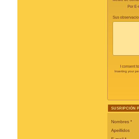
Por E-
Sus observacio
I consent t
Inserting your pe
SUSRIPCIÓN 
Nombres
*
Apeillidos