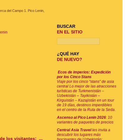
BUSQUE SU VIAJE
rca del Campo 1. Pico Lenin,
BUSCAR
EN EL SITIO
Lenin
¿QUÉ HAY
DE NUEVO?
Ecos de imperios: Expedición
por los Cinco Stans
Viaje por los cinco “stans” de asia
central Lo mejor de las atracciones
turísticas de Turkmenistán –
Uzbekistán – Tayikistán –
Kirguistán – Kazajistán en un tour
de 19 días, destinos imperdibles
en el centro de la Ruta de la Seda.
Ascenso al Pico Lenin 2026
: 10
variantes de paquetes de precios
Central Asia Travel
les invita a
descubrir los lugares más
de los visitantes:
...
fascinantes de Uzbekistán: