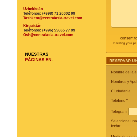
Uzbekistán
Teléfonos: (+998) 71 20002 99
Tashkent@centralasia-travel.com
Kirguistán
Teléfonos: (+996) 55665 77 99
Osh@centralasia-travel.com
I consent t
Inserting your pe
NUESTRAS
PÁGINAS EN:
RESERVAR UN
Nombre de la e
Nombres y Apel
Ciudadania
Teléfono
*
Telegram
Selecciona una
fecha:
Medio de comun