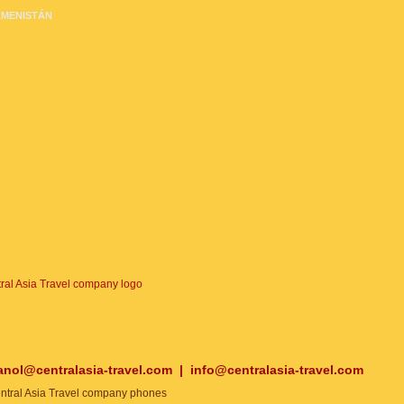
MENISTÁN
anol@centralasia-travel.com
|
info@centralasia-travel.com