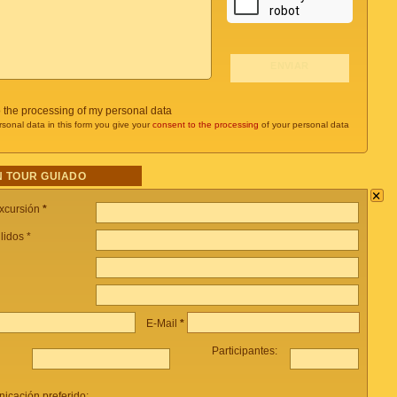
o the processing of my personal data
rsonal data in this form you give your
consent to the processing
of your personal data
 TOUR GUIADO
×
xcursión
*
lidos *
E-Mail
*
Participantes:
icación preferido: