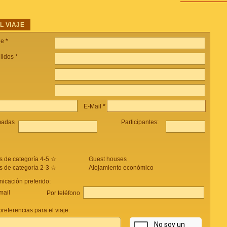
L VIAJE
je
*
lidos *
E-Mail
*
madas
Participantes:
s de categoría 4-5 ☆
Guest houses
s de categoría 2-3 ☆
Alojamiento económico
icación preferido:
mail
Por teléfono
referencias para el viaje: