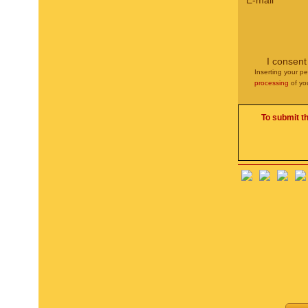
E-mail
*
I consent
Inserting your pe
processing
of yo
To submit t