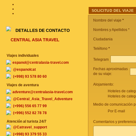
SOLICITUD DEL VIAJE
Nombre del viaje
*
Nombres y Apellidos *
DETALLES DE CONTACTO
Ciudadania
CENTRAL ASIA TRAVEL
Teléfono
*
Viajes individuales
Telegram
espanol@centralasia-travel.com
Fechas aproximadas
@espanolcat
de su viaje:
(+998) 93 578 80 60
Alojamiento:
Viajes de aventura
Hoteles de categ
adventure@centralasia-travel.com
Hoteles de categ
@Central_Asia_Travel_Adventure
Medio de comunicación pr
(+996) 556 65 77 99
Por E-mail
(+996) 552 82 78 78
Atención al turista 24/7
Comentarios y preferencia
@Catravel_support
(+998) 93 379 55 33