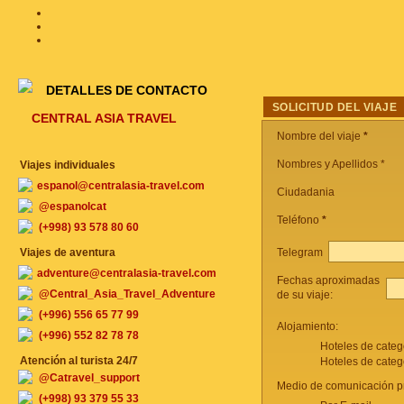
DETALLES DE CONTACTO
SOLICITUD DEL VIAJE
CENTRAL ASIA TRAVEL
Nombre del viaje
*
Nombres y Apellidos *
Viajes individuales
espanol@centralasia-travel.com
Ciudadania
@espanolcat
Teléfono
*
(+998) 93 578 80 60
Telegram
Viajes de aventura
adventure@centralasia-travel.com
Fechas aproximadas
@Central_Asia_Travel_Adventure
de su viaje:
(+996) 556 65 77 99
Alojamiento:
(+996) 552 82 78 78
Hoteles de categ
Atención al turista 24/7
Hoteles de categ
@Catravel_support
Medio de comunicación pr
(+998) 93 379 55 33