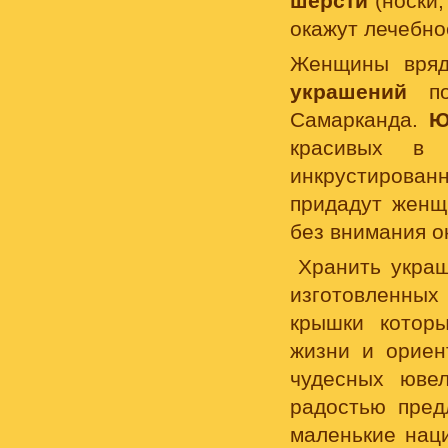
шерсти
(носки,
окажут лечебно
Женщины вряд
украшений
пот
Самарканда.
Ю
красивых в 
инкрустирова
придадут женщ
без внимания 
Хранить укра
изготовленны
крышки котор
жизни и ориен
чудесных юве
радостью пред
маленькие нац