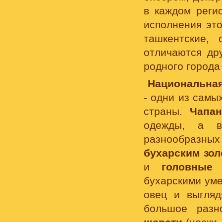
в каждом реги
исполнения это
ташкентские, 
отличаются дру
родного города
Национальна
- одни из самы
страны.
Чапан
одежды, а в
разнообразны
бухарским зо
и
головные
бухарскими уме
овец и выгля
большое раз