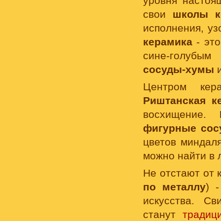
уровня настоя
свои
школы к
исполнения, уз
керамика
- эт
сине-голубы
сосуды-хумы
Центром кер
Риштанская к
восхищение.
фигурные сос
цветов миндал
можно найти в 
Не отстают от 
по металлу
) 
искусства. С
станут
традиц