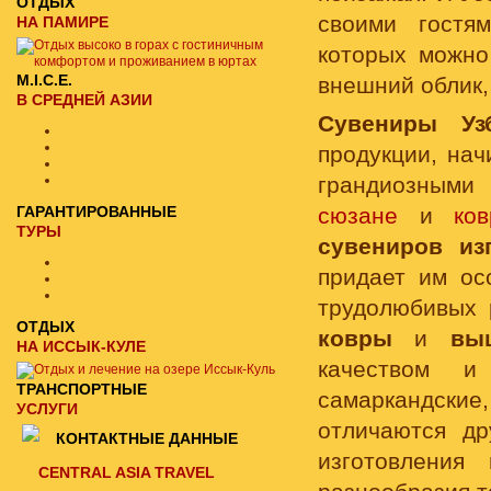
ОТДЫХ
своими гостя
НА ПАМИРЕ
которых можно
M.I.C.E.
внешний облик,
В СРЕДНЕЙ АЗИИ
Сувениры Узб
продукции, нач
грандиозными
ГАРАНТИРОВАННЫЕ
сюзане
и
ков
ТУРЫ
сувениров
из
придает им ос
трудолюбивых 
ОТДЫХ
ковры
и
вы
НА ИССЫК-КУЛЕ
качеством и 
ТРАНСПОРТНЫЕ
самаркандски
УСЛУГИ
отличаются др
КОНТАКТНЫЕ ДАННЫЕ
изготовления
CENTRAL ASIA TRAVEL