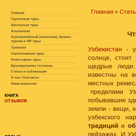
НАВИГАЦИЯ ПО САЙТУ
Главная
»
Стать
Главная
Групповые туры
Школьные туры
Альпинизм
Чт
Корпоративный (инсентив), бизнес-
туризм и VIP туры
Треккинг
Узбекистан
- у
Горнолыжные туры
солнце, стоит
Новогодние туры
щедрые люди
Бронирование гостиниц
Статьи и публикации
известны на в
О нас / Контакты
местных ремес
Наши вакансии
пределами У
КНИГА
побывавшие зде
ОТЗЫВОВ
земли - вещи, 
узбекского н
традиций
и
об
пейзажах. И Уз