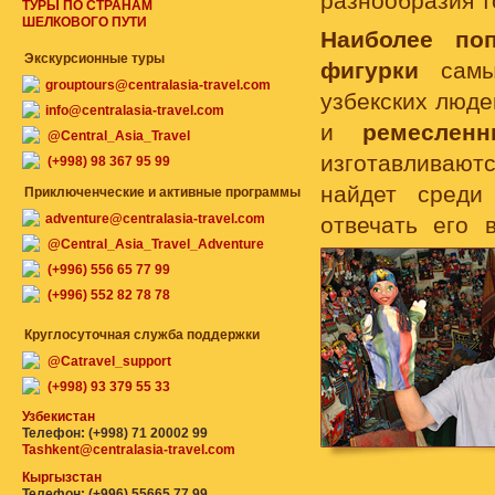
разнообразия т
ТУРЫ ПО СТРАНАМ
ШЕЛКОВОГО ПУТИ
Наиболее по
Экскурсионные туры
фигурки
самых
grouptours@centralasia-travel.com
узбекских люде
info@centralasia-travel.com
и
ремеслен
@Central_Asia_Travel
изготавливают
(+998) 98 367 95 99
найдет среди 
Приключенческие и активные программы
adventure@centralasia-travel.com
отвечать его 
@Central_Asia_Travel_Adventure
(+996) 556 65 77 99
(+996) 552 82 78 78
Круглосуточная служба поддержки
@Catravel_support
(+998) 93 379 55 33
Узбекистан
Телефон: (+998) 71 20002 99
Tashkent@centralasia-travel.com
Кыргызстан
Телефон: (+996) 55665 77 99