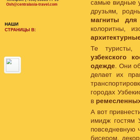
самые видные у
Osh@centralasia-travel.com
друзьям, родн
магниты для
НАШИ
колоритны, и
СТРАНИЦЫ В:
архитектурны
Те туристы,
узбекского к
одежде
. Они о
делает их пра
транспортиров
городах Узбеки
в
ремесленных
А вот привнест
имидж гостям 
повседневную ч
бисером, декор