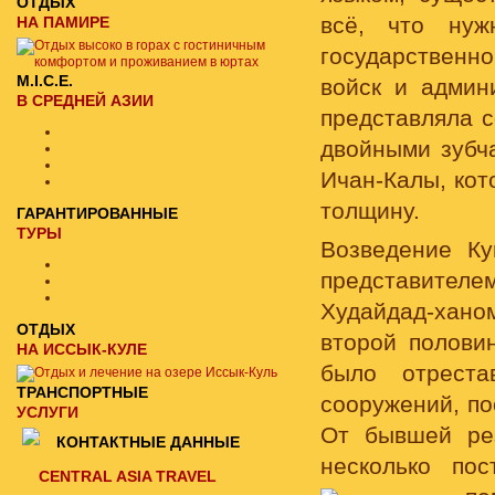
ОТДЫХ
всё, что нуж
НА ПАМИРЕ
государственно
M.I.C.E.
войск и админи
В СРЕДНЕЙ АЗИИ
представляла 
двойными зубч
Ичан-Калы, кот
толщину.
ГАРАНТИРОВАННЫЕ
ТУРЫ
Возведение Ку
представител
Худайдад-хан
ОТДЫХ
второй половин
НА ИССЫК-КУЛЕ
было отреста
ТРАНСПОРТНЫЕ
сооружений, по
УСЛУГИ
От бывшей ре
КОНТАКТНЫЕ ДАННЫЕ
несколько по
CENTRAL ASIA TRAVEL