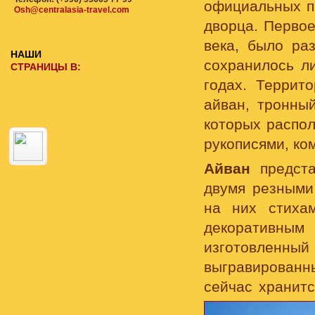
официальных п
Osh@centralasia-travel.com
дворца. Первое
века, было ра
НАШИ
сохранилось л
СТРАНИЦЫ В:
годах. Террит
айван, тронны
которых распол
рукописями, ко
Айван
предста
двумя резными
на них стиха
декоративны
изготовленный 
выгравированны
сейчас хранит