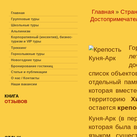
НАВИГАЦИЯ ПО САЙТУ
Главная
»
Стра
Главная
Достопримечате
Групповые туры
Школьные туры
Альпинизм
Корпоративный (инсентив), бизнес-
туризм и VIP туры
Го
Треккинг
Горнолыжные туры
л
Новогодние туры
до
Бронирование гостиниц
список объект
Статьи и публикации
О нас / Контакты
отдельный памя
Наши вакансии
которая вместе
КНИГА
территорию
Х
ОТЗЫВОВ
остается
крепо
Куня-Арк (в пе
которая была в
языком, сущес