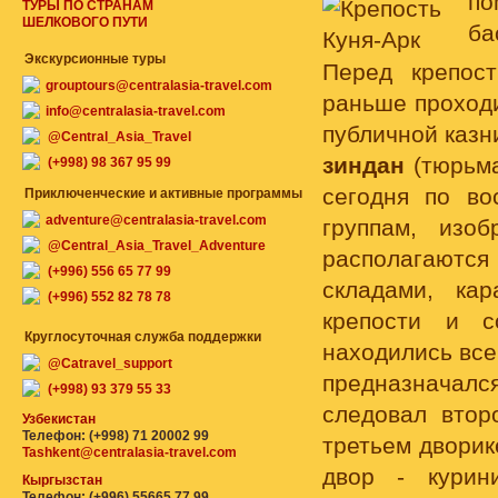
п
ТУРЫ ПО СТРАНАМ
ШЕЛКОВОГО ПУТИ
ба
Экскурсионные туры
Перед крепос
grouptours@centralasia-travel.com
раньше проходи
info@centralasia-travel.com
публичной казн
@Central_Asia_Travel
зиндан
(тюрьма
(+998) 98 367 95 99
сегодня по во
Приключенческие и активные программы
adventure@centralasia-travel.com
группам, изо
@Central_Asia_Travel_Adventure
располагаютс
(+996) 556 65 77 99
складами, ка
(+996) 552 82 78 78
крепости и с
Круглосуточная служба поддержки
находились все
@Catravel_support
предназначал
(+998) 93 379 55 33
следовал втор
Узбекистан
Телефон: (+998) 71 20002 99
третьем дворик
Tashkent@centralasia-travel.com
двор - курин
Кыргызстан
Телефон: (+996) 55665 77 99