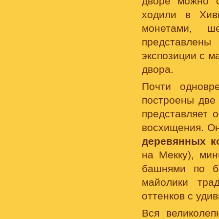
дворе можно о
ходили в Хив
монетами, ш
представлены
экспозиции с м
двора.
Почти одновр
построены две
представляет о
восхищения. Он
деревянных к
на Мекку), ми
башнями по б
майолики тра
оттенков с уди
Вся великолеп