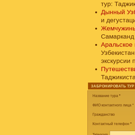
тур: Таджи
Дынный Уз
и дегустац
Жемчужины
Самарканд 
Аральское 
Узбекистан
экскурсии 
Путешеств
Таджикиста
ЗАБРОНИРОВАТЬ ТУР
Название тура
*
ФИО контактного лица *
Гражданство
Контактный телефон
*
Telegram