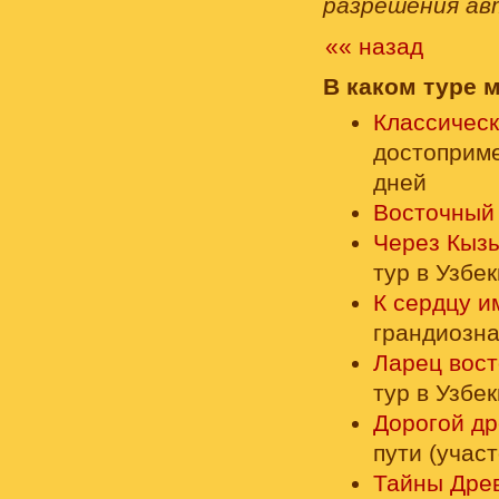
разрешения ав
«« назад
В каком туре 
Классическ
достоприме
дней
Восточный
Через Кыз
тур в Узбе
К сердцу 
грандиозна
Ларец вос
тур в Узбе
Дорогой др
пути (учас
Тайны Дре