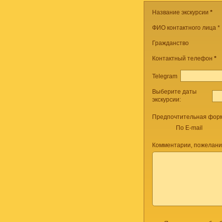
Название экскурсии
*
ФИО контактного лица *
Гражданство
Контактный телефон
*
Telegram
Выберите даты
экскурсии:
Предпочтительная форм
По E-mail
Комментарии, пожелани