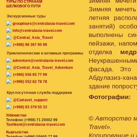
зимняя мечет
ТУРЫ ПО СТРАНАМ
ШЕЛКОВОГО ПУТИ
Зимняя мечеть
Экскурсионные туры
летняя распо
grouptours@centralasia-travel.com
занятий) особ
info@centralasia-travel.com
выполнены си
@Central_Asia_Travel
пейзажи, напо
(+998) 98 367 95 99
отделка
медр
Приключенческие и активные программы
Неукрашенными
adventure@centralasia-travel.com
@Central_Asia_Travel_Adventure
фасада. Это 
(+996) 556 65 77 99
Абдулазиз-хан
(+996) 552 82 78 78
здание попрост
Круглосуточная служба поддержки
Фотографии:
@Catravel_support
(+998) 93 379 55 33
Узбекистан
©
Авторство м
Телефон: (+998) 71 20002 99
Tashkent@centralasia-travel.com
Travel».
Кыргызстан
Копирование и 
Телефон: (+996) 55665 77 99