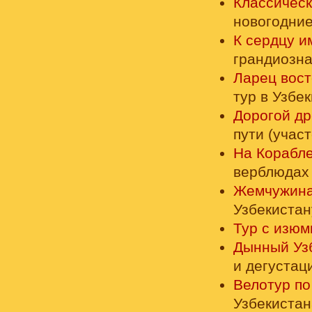
Классическ
новогодние
К сердцу 
грандиозна
Ларец вос
тур в Узбе
Дорогой др
пути (учас
На Корабле
верблюдах 
Жемчужина 
Узбекистан
Тур с изюм
Дынный Уз
и дегустац
Велотур по
Узбекистан