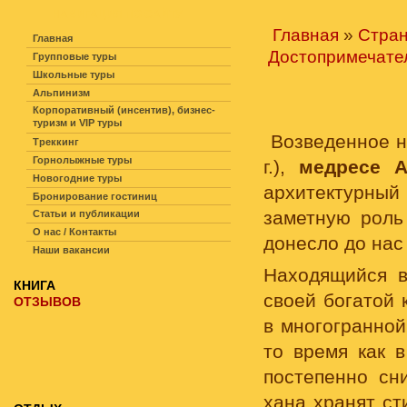
НАВИГАЦИЯ ПО САЙТУ
Главная
»
Стра
Главная
Достопримечате
Групповые туры
Школьные туры
Альпинизм
Корпоративный (инсентив), бизнес-
туризм и VIP туры
Возведенное н
Треккинг
Горнолыжные туры
г.),
медресе А
Новогодние туры
архитектурны
Бронирование гостиниц
заметную роль
Статьи и публикации
О нас / Контакты
донесло до нас
Наши вакансии
Находящийся 
КНИГА
своей богатой 
ОТЗЫВОВ
в многогранно
то время как 
постепенно сн
хана хранят ст