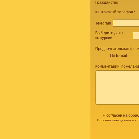
Гражданство
Контактный телефон
*
Telegram
Выберите даты
экскурсии:
Предпочтительная форм
По E-mail
Комментарии, пожелани
Я согласен на обра
Оставляя свои данные в эт