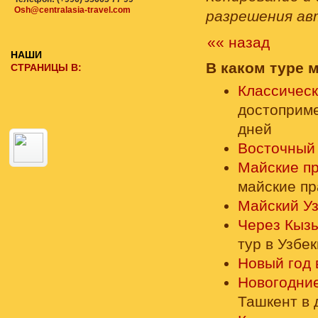
Osh@centralasia-travel.com
разрешения ав
«« назад
НАШИ
В каком туре 
СТРАНИЦЫ В:
Классическ
достоприме
дней
Восточный
Майские пр
майские пр
Майский У
Через Кыз
тур в Узбе
Новый год 
Новогодние
Ташкент в 