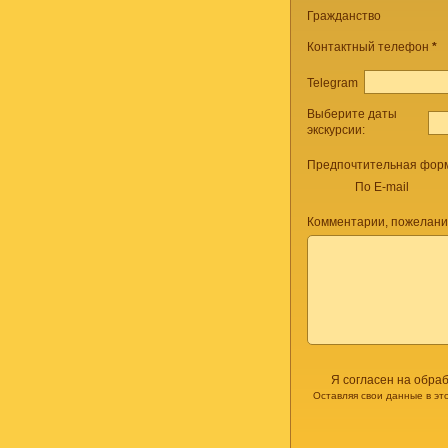
Гражданство
Контактный телефон
*
Telegram
Выберите даты
экскурсии:
Предпочтительная форм
По E-mail
Комментарии, пожелани
Я согласен на обра
Оставляя свои данные в эт