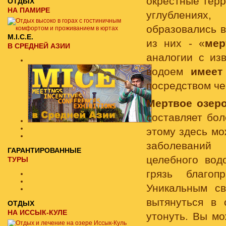
окрестные терр
ОТДЫХ
НА ПАМИРЕ
углублениях
образовались в
M.I.C.E.
из них - «
мер
В СРЕДНЕЙ АЗИИ
аналогии с из
водоем
имеет
посредством че
Мертвое озер
составляет бол
этому здесь мо
заболеваний 
ГАРАНТИРОВАННЫЕ
целебного во
ТУРЫ
грязь благоп
Уникальным с
вытянуться в 
ОТДЫХ
НА ИССЫК-КУЛЕ
утонуть. Вы м