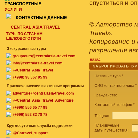
спуститься и о
ТРАНСПОРТНЫЕ
УСЛУГИ
КОНТАКТНЫЕ ДАННЫЕ
©
Авторство м
CENTRAL ASIA TRAVEL
Travel».
ТУРЫ ПО СТРАНАМ
ШЕЛКОВОГО ПУТИ
Копирование и 
Экскурсионные туры
разрешения ав
grouptours@centralasia-travel.com
назад
info@centralasia-travel.com
ЗАБРОНИРОВАТЬ ТУР
@Central_Asia_Travel
Название тура
*
(+998) 98 367 95 99
ФИО контактного лица *
Приключенческие и активные программы
adventure@centralasia-travel.com
Гражданство
@Central_Asia_Travel_Adventure
Контактный телефон
*
(+996) 556 65 77 99
(+996) 552 82 78 78
Telegram
Планируемые
Круглосуточная служба поддержки
даты путешествия:
@Catravel_support