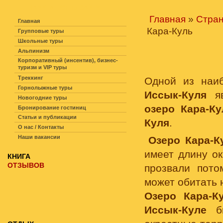
НАВИГАЦИЯ ПО САЙТУ
Главная
»
Стра
Главная
Кара-Куль
Групповые туры
Школьные туры
Альпинизм
Корпоративный (инсентив), бизнес-
туризм и VIP туры
Треккинг
Одной из наи
Горнолыжные туры
Иссык-Куля
яв
Новогодние туры
озеро Кара-Ку
Бронирование гостиниц
Статьи и публикации
Куля
.
О нас / Контакты
Наши вакансии
Озеро Кара-К
имеет длину ок
КНИГА
ОТЗЫВОВ
прозвали пото
может обитать 
Озеро Кара-К
Иссык-Куле
бы