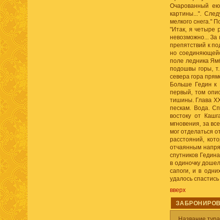
Очарованный ею,
картины...". Сл
мелкого снега." 
"Итак, я четыре 
невозможно... За
препятствий к по
но соединяющейс
поле ледника Ямб
подошвы горы, т.
севера гора прям
Больше Гедин к 
первый, том опис
тишины. Глава XX
пескам. Вода. Сп
востоку от Кашг
мгновения, за вс
мог отделаться о
расстояний, кот
отчаянным напря
спутников Гедина
в одиночку дошел
сапоги, и в одни
удалось спастись 
вверх
ЗАБРОНИРОВ
Название тур