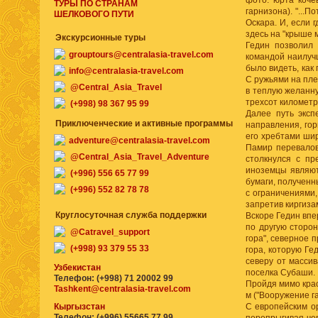
фото: юрта коче
ТУРЫ ПО СТРАНАМ
гарнизона). "...
ШЕЛКОВОГО ПУТИ
Оскара. И, если 
здесь на "крыше м
Экскурсионные туры
Гедин позволил
grouptours@centralasia-travel.com
командой наилуч
было видеть, как
info@centralasia-travel.com
С ружьями на пле
@Central_Asia_Travel
в теплую желанну
трехсот километро
(+998) 98 367 95 99
Далее путь эксп
Приключенческие и активные программы
направления, го
его хребтами шир
adventure@centralasia-travel.com
Памир перевалов
@Central_Asia_Travel_Adventure
столкнулся с пр
иноземцы являют
(+996) 556 65 77 99
бумаги, полученн
(+996) 552 82 78 78
с ограничениями,
запретив киргиза
Круглосуточная служба поддержки
Вскоре Гедин впе
по другую сторон
@Catravel_support
гора", северное 
(+998) 93 379 55 33
гора, которую Ге
северу от массив
Узбекистан
поселка Субаши.
Телефон: (+998) 71 20002 99
Пройдя мимо крас
Tashkent@centralasia-travel.com
м ("Вооружение г
Кыргызстан
С европейским ор
Телефон: (+996) 55665 77 99