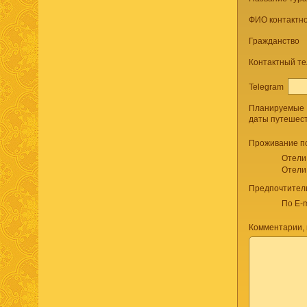
ФИО контактно
Гражданство
Контактный т
Telegram
Планируемые
даты путешес
Проживание п
Отели
Отели
Предпочтител
По E-m
Комментарии, 