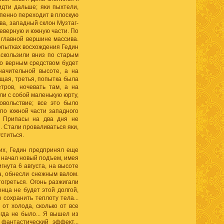
 идти дальше; яки пыхтели,
епенно переходит в плоскую
ва, западный склон Музтаг-
северную и южную части. По
 главной вершине массива.
попытках восхождения Гедин
скользили вниз по старым
нно верным средством будет
начительной высоте, а на
щая, третья, попытка была
тров, ночевать там, а на
и с собой маленькую юрту,
овольствие; все это было
 по южной части западного
. Припасы на два дня не
. Стали проваливаться яки,
ститься.
их, Гедин предпринял еще
д начал новый подъем, имея
гнута 6 августа, на высоте
а, обнесли снежным валом.
тогреться. Огонь разжигали
онца не будет этой долгой,
сохранить теплоту тела...
 от холода, сколько от все
огда не было... Я вышел из
фантастический эффект...