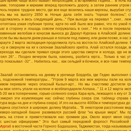
щее время чаще всего бывает непроходим, а во времена Гедина... "В ночь 
пами, топорами и кирками вперед проложить дорогу, а затем ранним утром 
ось первое трудное место, где все еще возились наши киргизы, вырубая ступе
ись мы на высоту 2850 м. Ночью дала себя знать "горная болезнь"; 
должались и весь следующий день..." При выходе на перевал "...снег... ле
отоптана узкая глубокая тропа; идти по ней было все равно, что по узкой 
г в сторону и лошадь совсем погружалась в снег..." Но и после перевала
лавинным желобам и конусам выноса до Дараут-Кургана в Алайской долине. 
если бы мы вышли днем раньше и попали под лавину, или днем позже, и нас з
арауте 2 марта экспедиция продолжила путь на восток по Алайской долине.
-су и свернули на юг к склонам Заалайского хребта. Алай остался позади,
ерехода мы сделали привал среди этого царства смерти и холода, где не в
тоял 26°... Поздно вечером была, наконец, разбита юрта... Только в час ут
р показывал -32°... Набилось нас... как сельдей в боченок, и все-таки темпе
Заалай остановились на дневку в урочище Бордоба, где Гедин выполнил
, подснежной температуры... "Утром 9 марта все мои киргизы пали на коле
ивом перевале через опасный Кызыл-арт... Но мы счастливо достигли гре
изы мои опять упали на колени и возблагодарили Аллаха..." 11 и 12 марта эк
15-20 км в поперечнике, горько-соленого озера Кара-куль, лежащего к югу от 
змерил эти изумляющие нас сейчас глубины озера (см. таблицу справа 
ура воды на дне и глубина озера). И это на высоте 4000м и температурах до -
едина спустился в широкую долину Мургаба... "В некотором расстоянии ви
северо-западной башне развивался русский флаг "на крыше мира". Мы пр
лись на стене и приветствовали нас громким ура. Около ворот меня серд
 с шестью офицерами." Это был самый передовой форпост Российской
Мургаб
в восточной части Горного Бадахшана, Таджикистан, тогда называвши