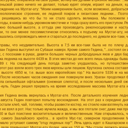
з ручей, опирались на свои ружья, воткнутые дулами в грязное месиво. ...ка
еньской ровно ничего не делают, только курят опиум, играют на деньги, ед
хождению на Музтаг-ату: "Моим намерением было, если возможно, добратьс
геологическое строение, ее ледяной покров и гигантские ледники... Поэт
 решившись во что бы то ни стало одолеть великана. Мы положили по
годы, в каком нибудь укромном местечке и тогда сразу взять его приступом. 
жно большей высоте, а оттуда уже производить рекогносцировки и наступ
ши, то они менее пессимистически относились к подъему на Мустаг-ату, 
ашались сопровождать меня и стараться до последнего, но думали все-таки, ч
 правы, что неудивительно. Высота в 7,5 км все-таки была не по плечу 
ан Гедина выступил из Субаши наверх. Кроме самого Гедина, "...состоял он 
, с посохами в руках, девяти больших черных добродушных яков и двух ба
а ледника на высоте 4439 м. В этих местах до них всего лишь однажды бывал
889 г. На следующий день погода заметно ухудшилась, но путешестве
этот раз взяли всего трех яков киргизы шли пешком. Крутизна склона состав
а высоте 4850 м, т.е. выше всех европейских гор." На высоте 5336 м на 
. После нескольких часов ожидания они повернули вниз. Ураган продолжал
ила сильнейшая офтальмия (снежная слепота), и после нескольких дней о
н-куль. Гедин решил прервать на время исследование массива Музтаг-ата 
ия Гедина вновь вернулась к Музтаг-ате. После детального изучения ледн
 августа Гедин повторил попытку восхождения. На этот раз к середине дн
стали хлеб, чай, топливо, чтобы развести костер, но стоило нам взглянуть н
и не взял в рот. Нас только мучила жажда, и мы все глотали снег; даже яки 
00 м был поистине восхитительным и величественным. Нам открывалось, ч
 самого Заалайского хребта... в хребте Мус-таг, северном продолжении М
мало уступают самому "отцу ледяных гор"". Речь здесь идет о Кашгарском х
 деле превышает Музтаг-ату более, чем на 150 м. "Мы стали держать военн