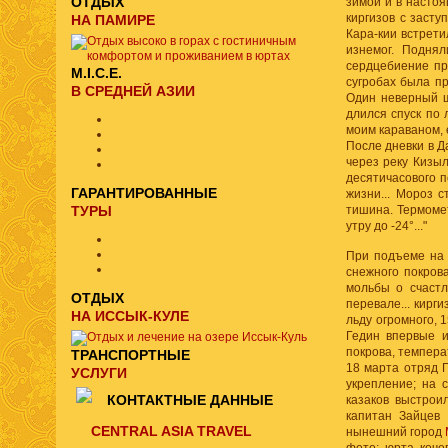
ОТДЫХ
зимой и в настоя
киргизов с засту
НА ПАМИРЕ
Кара-кии встретил
изнемог. Поднял
сердцебиение про
M.I.C.E.
сугробах была пр
В СРЕДНЕЙ АЗИИ
Один неверный ша
длился спуск по 
моим караваном, 
После дневки в Д
через реку Кизыл
десятичасового п
ГАРАНТИРОВАННЫЕ
жизни... Мороз с
ТУРЫ
тишина. Термомет
утру до -24°..."
При подъеме на 
снежного покрова
мольбы о счастл
ОТДЫХ
перевале... кирг
НА ИССЫК-КУЛЕ
льду огромного, 
Гедин впервые и
покрова, температ
ТРАНСПОРТНЫЕ
18 марта отряд Г
УСЛУГИ
укрепление; на 
КОНТАКТНЫЕ ДАННЫЕ
казаков выстрои
капитан Зайцев
CENTRAL ASIA TRAVEL
нынешний город