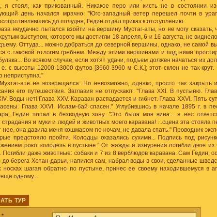
 я стоял, как прикованный. Никакое перо или кисть не в состоянии и
едующий день начался мрачно: "Юго-западный ветер перешел почти в ураг
Посопротивлявшись до полудня, Гедин отдал приказ к отступлению.
раза неудачно пытался взойти на вершину Мустаг-аты, но не могу сказать,
 крутым выступом, которого мы достигли 18 апреля, 6 и 16 августа, не видне
дъему. Оттуда... можно добраться до северной вершины, однако, не самой вы
я с таковой отлогим гребнем. Между этими вершинами и под ними прости
улака... Во всяком случае, если хотят удачи, подъем должен начаться из д
 е. с высоты 12000-13000 футов [3660-3960 м С.К.]; этот склон не так крут. 
о неприступна."
Музтаг-ате не возвращался. Но невозможно, однако, просто так закрыть и
ания его путешествия. Заглавия не отпускают: "Глава XXI. В пустыню. Глав
IV. Воды нет! Глава XXV. Караван распадается и гибнет. Глава XXVI. Пять с
асены. Глава XXVI. Ислам-бай спасен." Углубившись в начале 1895 г. в пе
ара, Гедин попал в безводную зону. "Это была моя вина... я нес ответс
е страдания и муки и людей и животных моего каравана! ...сцена эта стояла п
т нее, она давила меня кошмаром по ночам, не давала спать." Проводник эк
орые предстояло пройти. Колодцы оказались сухими... Подпись под рисунк
жением роют колодезь в пустыне." От жажды и изнурения погибли двое из 
. Погибли даже животные: собаки и 7 из 8 верблюдов каравана. Сам Гедин, 
 до берега Хотан-дарьи, напился сам, набрал воды в свои, сделанные швед
х носках шагая обратно по пустыне, принес ее своему находившемуся в аг
еще одному...
АТЬ ТУР
а
*