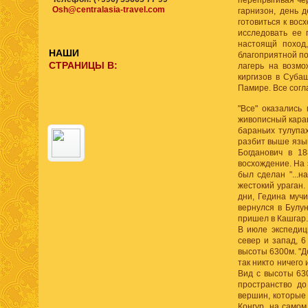
перепрыгивая чере
Osh@centralasia-travel.com
гарнизон, день д
готовиться к вос
исследовать ее 
настоящй поход,
НАШИ
благоприятной по
СТРАНИЦЫ В:
лагерь на возмо
киргизов в Суба
Памире. Все согл
"Все" оказались
живописный карав
бараньих тулупах
разбит выше язык
Богданович в 1
восхождение. На 
был сделан "...н
жестокий ураган
дни, Гедина муч
вернулся в Булу
пришел в Кашгар.
В июле экспедиц
север и запад, 6
высоты 6300м. "До
так никто ничего 
Вид с высоты 63
пространство до
вершин, которые 
Конгур, на самом