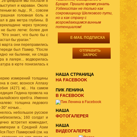
на 26 февраля мы послали 8
Бухаре. Пришло время узнать
выступил и караван. Около
Узбекистан не только как
ньки во льду... Я... совсем
сокровищницу Шелкового пути,
страшная головная боль и
но и как страну с
жал в два метра глубины. В
возрождающимся винным
перекладине через трясину.
потенциалом!
 не было легче: более дня
"Кто знает, что было бы с
E-MAIL ПОДПИСКА
астал бы ураган."
 6 марта они переправились
 впереди был Памир. "После
ОТПРАВИТЬ
идно ни былинки, ни следа
ЗАПРОС
ра в лагере... водворилась
ратура в юрте понизилась к
НАША СТРАНИЦА
 серию измерений толщины
НА FACEBOOK
на в снег, вознося Аллаху
бня (4271 м)... На самом
ПИК ЛЕНИНА
спедиция Гедина провела на
В FACEBOOK
Заалайского хребта. Именно
налево: толщина ледового
30° ночью...
НАША
днелось небольшое русское
ФОТОГАЛЕРЕЯ
иблизились; 160 солдат и
ечно встретил комендант,
НАША
 империи в Средней Азии
ВИДЕОГАЛЕРЕЯ
йся Пост Памирский (см. на