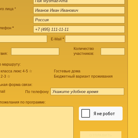
го лица *
елефон
*
E-Mail
*
Количество
твия:
участников:
о маршруту:
 класса люкс 4-5 ☆
Гостевые дома
 2-3 ☆
Бюджетный вариант проживания
ьная форма связи:
ail
По телефону
пожелания по программе: