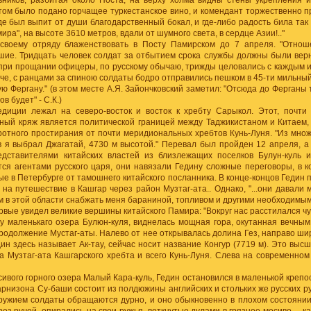
вников, разбитая около Поста; на верху холма видны стены укрепления 
Потом было подано горчащее туркестанское вино, и комендант торжественно п
где был выпит от души благодарственный бокал, и где-либо радость била так 
ира", на высоте 3610 метров, вдали от шумного света, в сердце Азии!.."
 своему отряду блаженствовать в Посту Памирском до 7 апреля. "Отно
шие. Тридцать человек солдат за отбытием срока службы должны были верн
 при прощании офицеры, по русскому обычаю, трижды целовались с каждым и
че, с ранцами за спиною солдаты бодро отправились пешком в 45-ти мильный
ю Фергану." (в этом месте А.Я. Зайончковский заметил: "Отсюда до Ферганы
в будет" - С.К.)
едиции лежал на северо-восток и восток к хребту Сарыкол. Этот, почти
рный кряж является политической границей между Таджикистаном и Китаем,
отного простирания от почти меридиональных хребтов Кунь-Луня. "Из множ
 я выбрал Джагатай, 4730 м высотой." Перевал был пройден 12 апреля, а
едставителями китайских властей из близлежащих поселков Булун-куль и
ся агентами русского царя, они навязали Гедину сложные переговоры, в 
ые в Петербурге от тамошнего китайского посланника. В конце-концов Гедин 
 на путешествие в Кашгар через район Музтаг-ата.. Однако, "...они давали м
м в этой области снабжать меня бараниной, топливом и другими необходимы
рвые увидел великие вершины китайского Памира: "Вокруг нас расстилался чу
у маленькаго озера Булюн-куля, виднелась мощная гора, окутанная вечным 
продолжение Мустаг-аты. Налево от нее открывалась долина Гез, направо ши
дин здесь называет Ак-тау, сейчас носит название Конгур (7719 м). Это выс
а Музтаг-ата Кашгарского хребта и всего Кунь-Луня. Слева на современном
ивого горного озера Малый Кара-куль, Гедин остановился в маленькой креп
арнизона Су-баши состоит из полдюжины английских и стольких же русских руж
ужием солдаты обращаются дурно, и оно обыкновенно в плохом состоянии. 