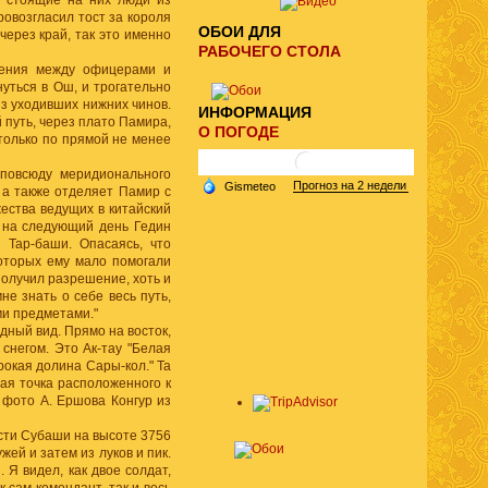
и стоящие на них люди из
ровозгласил тост за короля
ОБОИ ДЛЯ
через край, так это именно
РАБОЧЕГО СТОЛА
шения между офицерами и
уться в Ош, и трогательно
з уходивших нижних чинов.
ИНФОРМАЦИЯ
 путь, через плато Памира,
О ПОГОДЕ
 только по прямой не менее
 повсюду меридионального
 а также отделяет Памир с
ества ведущих в китайский
 на следующий день Гедин
 Тар-баши. Опасаясь, что
которых ему мало помогали
получил разрешение, хоть и
не знать о себе весь путь,
ми предметами."
дный вид. Прямо на восток,
снегом. Это Ак-тау "Белая
рокая долина Сары-кол." Та
шая точка расположенного к
 фото А. Ершова Конгур из
ости Субаши на высоте 3756
ей и затем из луков и пик.
Я видел, как двое солдат,