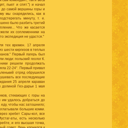
к сам комендант, так и весь
ят, пьют и спят.") и начал
я до самой вершины горы и
ому мы снарядились, как в
дстерегать минуту, т. е.
Решено было разбить третий
ление... Что же касается
нежели их соплеменники на
то экспедиция не удастся."
для тех времен. 17 апреля
из шести киргизов в теплых
ранов." Первый лагерь был
и люди: польский геолог К.
нники решили продолжать
ляла 22-24°. Первый привал
маленький отряд обрушился
 бушевать все последующие
жидания 25 апреля караван
и долиной Гез-дарьи 1 мая
иков, стекающих с горы на
я им удалось добраться до
а еду, чтобы нас затошнило;
проглатывали большие комки.
ерез хребет Сары-кол, все
устаг-аты, есть несколько
ребте, и его высшая точка,
ый совет. День клонился к