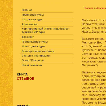
НАВИГАЦИЯ ПО САЙТУ
Главная
»
Альпин
Главная
Групповые туры
Школьные туры
Массивный толсты
Величественные с
Альпинизм
узелъ, отъ котор
Корпоративный (инсентив), бизнес-
Наукъ. Дозволено 
туризм и VIP туры
Треккинг
Возьмем теперь 
Горнолыжные туры
Монголию, Вост. 
этот "древний" 
Новогодние туры
Туркестан": попа
Бронирование гостиниц
иссушенных солнц
Статьи и публикации
был молод, когда
О нас / Контакты
люди жили стреми
Наши вакансии
Федченко *).
Вернемся, однак
КНИГА
администрацией,
ОТЗЫВОВ
совершенное мною
неоплатном долг
сердечной и реа
ввести свой бага
мне. Повсюду ме
которого я уже им
Подъем по Исфайр