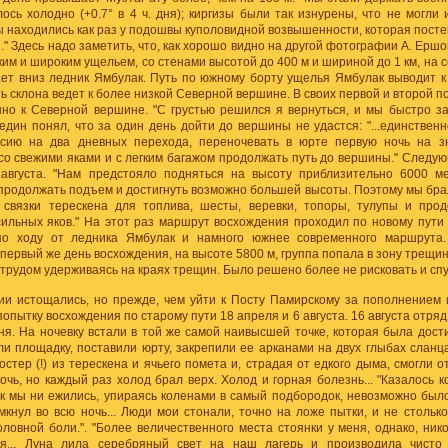
лось холодно (+0.7° в 4 ч. дня); киргизы были так изнурены, что не могли
ы находились как раз у подошвы куполовидной возвышенности, которая пост
" Здесь надо заметить, что, как хорошо видно на другой фотографии А. Ершо
ким и широким ущельем, со стенами высотой до 400 м и шириной до 1 км, на 
ает вниз ледник Ямбулак. Путь по южному борту ущелья Ямбулак выводит к
ь склона ведет к более низкой Северной вершине. В своих первой и второй 
но к Северной вершине. "С грустью решился я вернуться, и мы быстро за
Гедин понял, что за один день дойти до вершины не удастся: "...единстве
рсию на два дневных перехода, переночевать в юрте первую ночь на з
о свежими яками и с легким багажом продолжать путь до вершины." Следую
августа. "Нам предстояло подняться на высоту приблизительно 6000 ме
родолжать подъем и достигнуть возможно большей высоты. Поэтому мы брал
связки терескена для топлива, шесты, веревки, топоры, тулупы и прод
сильных яков." На этот раз маршрут восхождения проходил по новому пути
 по ходу от ледника Ямбулак и намного южнее современного маршрута
 первый же день восхождения, на высоте 5800 м, группа попала в зону трещин
с трудом удерживаясь на краях трещин. Было решено более не рисковать и спу
ии истощались, но прежде, чем уйти к Посту Памирскому за пополнением 
 попытку восхождения по старому пути 18 апреля и 6 августа. 16 августа отря
ня. На ночевку встали в той же самой наивысшей точке, которая была дости
и площадку, поставили юрту, закрепили ее арканами на двух глыбах сланц
остер (!) из терескена и ячьего помета и, страдая от едкого дыма, смогли о
чь, но каждый раз холод брал верх. Холод и горная болезнь... "Казалось к
к мы ни ежились, упираясь коленами в самый подбородок, невозможно было 
мкнул во всю ночь... Люди мои стонали, точно на ложе пытки, и не столько
ловной боли.". "Более величественного места стоянки у меня, однако, ник
я... Луна лила серебряный свет на наш лагерь и производила чисто 