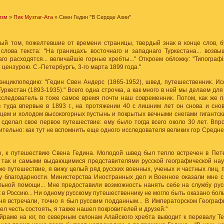
изм
»
Пик Музтаг-Ата
» Свен Гедин "В Сердце Азии"
й том, пожелтевшие от времени страницы, твердый знак в конце слов, букв
лова текста: "На границахъ восточнаго и западнаго Туркестана... возвыша
аго расходятся... величайшiе горные хребты..." Откроем обложку: "Типогра
цензурою. С.-Петербургъ, 3-го марта 1899 года."
энциклопедию: "Гедин Свен Андерс (1865-1952), швед. путешественник. Ис
Туркестан (1893-1935)." Всего одна строчка, а как много в ней мы делаем для
исследователь в тоже самое время почти наш современник. Потом, как же 
в туда впервые в 1893 г., на протяжении 40 с лишним лет он снова и сно
ем и холодом высокогорных пустынь и покрытых вечными снегами гигантских
 сделал свое первое путешествие: ему было тогда всего около 30 лет. Впр
тельно: как тут не вспомнить еще одного исследователя великих гор Средн
о, к путешествию Свена Гедина. Молодой швед был тепло встречен в Пете
 так и самыми выдающимися представителями русской географической наук
 путешествие, я вижу целый ряд русских военных, ученых и частных лиц, 
у благодарности. Министерства Иностранных дел и Военное оказали мне с
льной помощи... Мне предоставили возможность нанять себе на службу рус
ж в Россию... Ни одному русскому путешественнику не могло быть оказано боль
ня встречали, точно я был русским подданным... В Императорском Геогра
ел честь состоять, я также нашел покровителей и друзей."
аме на юг, по северным склонам Алайского хребта выводит к перевалу Тен