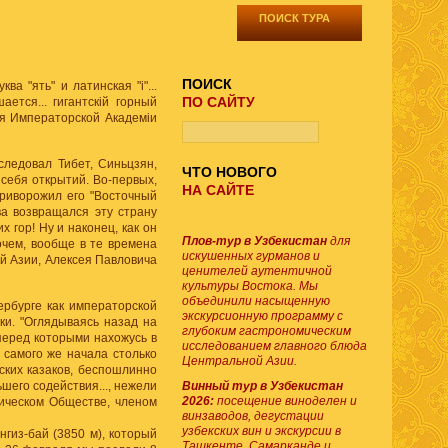
ПОИСК ТУРА
ПОИСК
а "ять" и латинская "i"...
ПО САЙТУ
ется... гигантскiй горный
фiя Императорской Академiи
следовал Тибет, Синьцзян,
ЧТО НОВОГО
 себя открытий. Во-первых,
НА САЙТЕ
приворожил его "Восточный
ва возвращался эту страну
 гор! Ну и наконец, как он
Плов-тур в Узбекистан
для
очем, вообще в те времена
искушенных гурманов и
ей Азии, Алексея Павловича
ценителей аутентичной
культуры Востока. Мы
объединили насыщенную
рбурге как императорской
экскурсионную программу с
и. "Оглядываясь назад на
глубоким гастрономическим
перед которыми нахожусь в
исследованием главного блюда
 самого же начала столько
Центральной Азии.
ских казаков, беспошлинно
шего содействия..., нежели
Винный тур в Узбекистан
2026:
посещение виноделен и
фическом Обществе, членом
винзаводов, дегустации
узбекских вин и экскурсии в
гиз-бай (3850 м), который
Ташкенте, Самарканде и