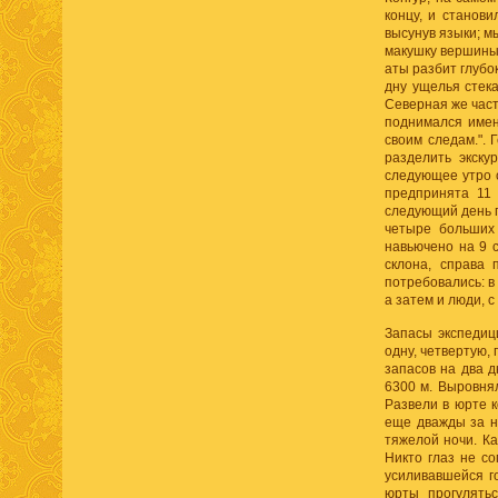
концу, и станови
высунув языки; м
макушку вершины.
аты разбит глубо
дну ущелья стек
Северная же част
поднимался имен
своим следам.". 
разделить экску
следующее утро с
предпринята 11 
следующий день п
четыре больших 
навьючено на 9 
склона, справа
потребовались: в
а затем и люди, 
Запасы экспедиц
одну, четвертую,
запасов на два д
6300 м. Выровнял
Развели в юрте к
еще дважды за но
тяжелой ночи. Ка
Никто глаз не со
усиливавшейся го
юрты прогулятьс