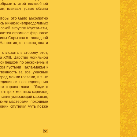
зобразить этой волшебной
ан, взвивал густые облака
 чтобы это было абсолютно
лось никаких непреодолимых
сокой в группе Мустаг-аты,
рается огромное фирновое
олины Сары-кол от западной
Напротив, с востока, юга и
 отложить в сторону этот,
а XXIII. Царство могильной
уток пешком по бесконечным
ски пустыни Такла-Макан к
твенность за все ужасные
еред моими глазами, и я не
спедиции сильно недооценил
ом справа гласит: "Люди с
четырех местных киргизов,
оставив умирающий караван,
скими мастерами, походные
онии спутнику. Чуть позже
×