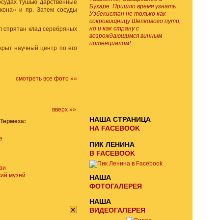
осудах тушью дарственные
Бухаре. Пришло время узнать
кона» и пр. Затем сосуды
Узбекистан не только как
сокровищницу Шелкового пути,
но и как страну с
л спрятан клад серебряных
возрождающимся винным
потенциалом!
крыт научный центр по его
E-MAIL ПОДПИСКА
смотреть все фото »»
ОТПРАВИТЬ
ЗАПРОС
вверх »»
НАША СТРАНИЦА
Термеза:
НА FACEBOOK
е
ПИК ЛЕНИНА
В FACEBOOK
зи
кий музей
НАША
ФОТОГАЛЕРЕЯ
НАША
×
ВИДЕОГАЛЕРЕЯ