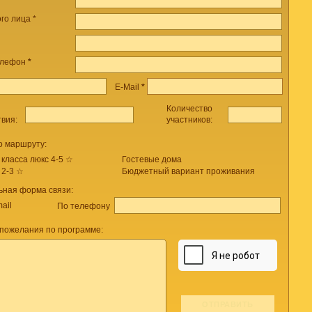
го лица *
елефон
*
E-Mail
*
Количество
твия:
участников:
о маршруту:
 класса люкс 4-5 ☆
Гостевые дома
 2-3 ☆
Бюджетный вариант проживания
ьная форма связи:
ail
По телефону
пожелания по программе: