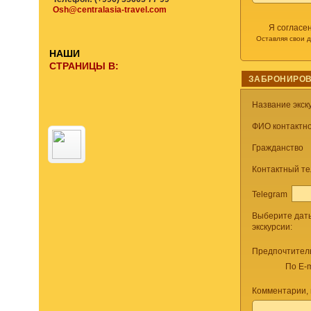
Osh@centralasia-travel.com
Я согласе
Оставляя свои 
НАШИ
СТРАНИЦЫ В:
ЗАБРОНИРОВ
Название экск
ФИО контактно
Гражданство
Контактный т
Telegram
Выберите дат
экскурсии:
Предпочтител
По E-m
Комментарии,