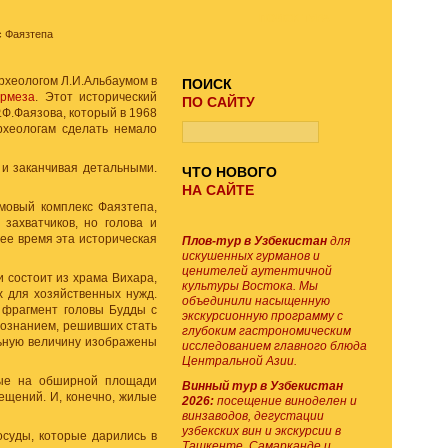
ПОИСК ТУРА
 Фаязтепа
рхеологом Л.И.Альбаумом в
ПОИСК
ермеза
. Этот исторический
ПО САЙТУ
.Ф.Фаязова, который в 1968
рхеологам сделать немало
и заканчивая детальными.
ЧТО НОВОГО
НА САЙТЕ
мовый комплекс Фаязтепа,
 захватчиков, но голова и
щее время эта историческая
Плов-тур в Узбекистан
для
искушенных гурманов и
ценителей аутентичной
 состоит из храма Вихара,
культуры Востока. Мы
х для хозяйственных нужд.
объединили насыщенную
 фрагмент головы Будды с
экскурсионную программу с
сознанием, решивших стать
глубоким гастрономическим
льную величину изображены
исследованием главного блюда
Центральной Азии.
ные на обширной площади
Винный тур в Узбекистан
ещений. И, конечно, жилые
2026:
посещение виноделен и
винзаводов, дегустации
узбекских вин и экскурсии в
осуды, которые дарились в
Ташкенте, Самарканде и