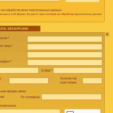
н на обработку моих персональных данных
данные в этой форме, Вы даете свое
согласие на обработку
персональных данных
АТЬ ЭКСКУРСИЮ
×
урсии
*
го лица *
елефон
*
E-Mail
*
ы
Количество
участников:
ьная форма связи:
ail
По телефону
 пожелания: