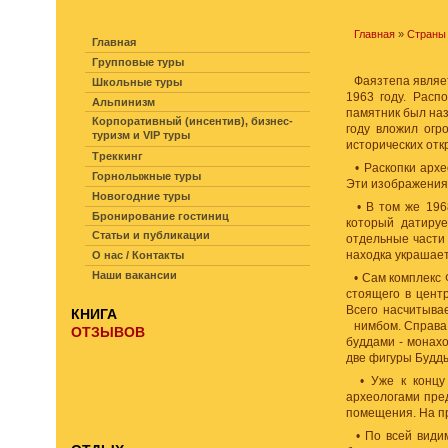
НАВИГАЦИЯ ПО САЙТУ
Главная
»
Страны
Главная
Групповые туры
Фаязтепа являе
Школьные туры
1963 году. Расп
Альпинизм
памятник был наз
Корпоративный (инсентив), бизнес-
году вложил огр
туризм и VIP туры
исторических отк
Треккинг
• Раскопки архе
Горнолыжные туры
Эти изображения 
Новогодние туры
• В том же 1968
Бронирование гостиниц
который датируе
Статьи и публикации
отдельные части 
находка украшает
О нас / Контакты
Наши вакансии
• Сам комплекс 
стоящего в цент
Всего насчитыва
КНИГА
нимбом.
Справа
ОТЗЫВОВ
буддами - монах
две фигуры Будды
• Уже к концу 
археологами пред
помещения. На пр
• По всей видим