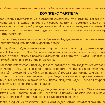
»
Узбекистан
»
Достопримечательности
»
Достопримечательности Термеза
» Комплекс
КОМПЛЕКС ФАЯЗТЕПА
тся буддийским храмово-монастырским комплексом, открытым ташкентским а
олагается он в одном километре к северо-западу от городища Старого
Т
ван в честь директора Сурхандарьинского областного краеведческого музея Р
омный вклад в изучение этого удивительного места и тем самым помог а
рытий. А именно:
ологов обнаружили эволюцию изображений Будды, начиная с примитивных 
считаются одними из самых древних в мире.
 году была найдена невероятно выразительная скульптура у входа в хра
тся I-III веком н.э. Она была весьма попорчена временем и варварством
тела, а также немалые размеры указывали на то, что это - Будда. В настоя
 музей истории Узбекистана в Ташкенте.
Фаязтепа имеет своей площадью около полутора тысяч квадратных метров и
ре, монастыря и различных построек по периметру комплекса, необходимы
ется 19 помещений с глубокими нишами. У входа в святилище сохранился
 от него стоят многочисленные фигуры бодхисатв - людей с просветленным 
ов и обычных людей, а также царей, поклоняющихся Будде. Слева в натура
, фигуры женщин - меньшего размера.
I века здесь был водопровод, берущий воду из Амударьи. Обнаружен
меты быта - посуда, печи и пр. - указали на немалый размер кухонных пом
отивоположной стене - дароносцы в кушанских одеяниях.
ости, в одной из хозяйственных комнат сидел гончар, изготавливающий с