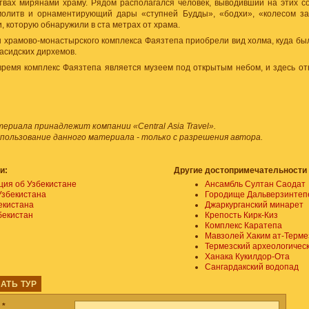
твах мирянами храму. Рядом располагался человек, выводивший на этих с
молитв и орнаментирующий дары «ступней Будды», «бодхи», «колесом за
и, которую обнаружили в ста метрах от храма.
ы храмово-монастырского комплекса Фаязтепа приобрели вид холма, куда бы
асидских дирхемов.
ремя комплекс Фаязтепа является музеем под открытым небом, и здесь от
риала принадлежит компании «Central Asia Travel».
спользование данного материала - только с разрешения автора.
и:
Другие достопримечательности 
ия об Узбекистане
Ансамбль Султан Саодат
Узбекистана
Городище Дальверзинтеп
екистана
Джаркурганский минарет
бекистан
Крепость Кирк-Киз
Комплекс Каратепа
Мавзолей Хаким ат-Терме
Термезский археологичес
Ханака Кукилдор-Ота
Сангардакский водопад
АТЬ ТУР
а
*