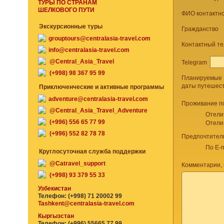
ТУРЫ ПО СТРАНАМ
ШЕЛКОВОГО ПУТИ
ФИО контактно
Экскурсионные туры
Гражданство
grouptours@centralasia-travel.com
Контактный т
info@centralasia-travel.com
@Central_Asia_Travel
Telegram
(+998) 98 367 95 99
Планируемые
даты путешес
Приключенческие и активные программы
adventure@centralasia-travel.com
Проживание п
@Central_Asia_Travel_Adventure
Отели
(+996) 556 65 77 99
Отели
(+996) 552 82 78 78
Предпочтител
По E-m
Круглосуточная служба поддержки
@Catravel_support
Комментарии, 
(+998) 93 379 55 33
Узбекистан
Телефон: (+998) 71 20002 99
Tashkent@centralasia-travel.com
Кыргызстан
Телефон: (+996) 55665 77 99