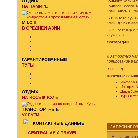
ОТДЫХ
больших количес
НА ПАМИРЕ
надписи, слова 
обжигались в печ
• В IX веке руин
M.I.C.E.
омейядских и абб
В СРЕДНЕЙ АЗИИ
• В настоящее в
изучению.
Фотографии:
©
Авторство мате
ГАРАНТИРОВАННЫЕ
Копирование и и
ТУРЫ
«« назад
Полезные ссылк
Информац
История 
ОТДЫХ
Дары Узб
Туры в Уз
НА ИССЫК-КУЛЕ
ТРАНСПОРТНЫЕ
УСЛУГИ
КОНТАКТНЫЕ ДАННЫЕ
ЗАБРОНИРОВ
CENTRAL ASIA TRAVEL
Название тур