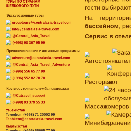
ТУРЫ ПО СТРАНАМ
ШЕЛКОВОГО ПУТИ
гости выбираю
Экскурсионные туры
На территор
grouptours@centralasia-travel.com
бассейном
, р
info@centralasia-travel.com
Сервис в отеле
@Central_Asia_Travel
(+998) 98 367 95 99
Приключенческие и активные программы
adventure@centralasia-travel.com
@Central_Asia_Travel_Adventure
(+996) 556 65 77 99
(+996) 552 82 78 78
Круглосуточная служба поддержки
@Catravel_support
(+998) 93 379 55 33
Узбекистан
Телефон: (+998) 71 20002 99
Tashkent@centralasia-travel.com
Кыргызстан
Телефон: (+996) 55665 77 99