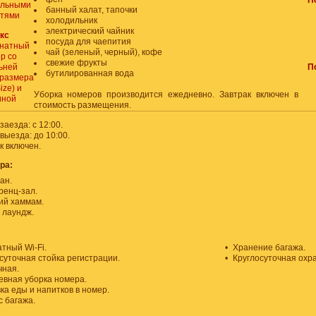
П
альными
банный халат, тапочки
атями
холодильник
электрический чайник
кс
посуда для чаепития
мнатный
чай (зеленый, черный), кофе
р со
свежие фрукты
ьней
П
бутилированная вода
 размера
ize) и
Уборка номеров производится ежедневно. Завтрак включен в
иной
стоимость размещения.
заезда: с 12:00.
выезда: до 10:00.
к включен.
ра:
ан.
енц-зал.
ий хаммам.
 лаундж.
тный Wi-Fi.
•
Хранение багажа.
суточная стойка регистрации.
•
Круглосуточная охра
чная.
вная уборка номера.
ка еды и напитков в номер.
 багажа.