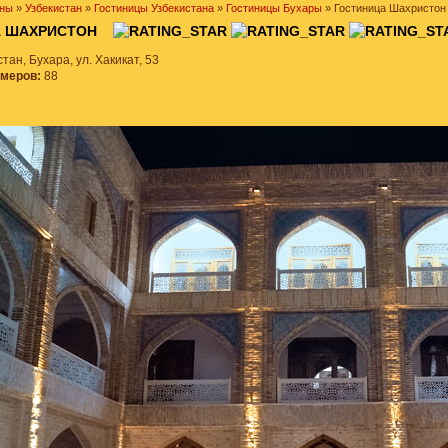
ны
»
Узбекистан
»
Гостиницы Узбекистана
»
Гостиницы Бухары
» Гостиница Шахристон
А ШАХРИСТОН
тан, Бухара, ул. Хакикат, 53
омеров:
88