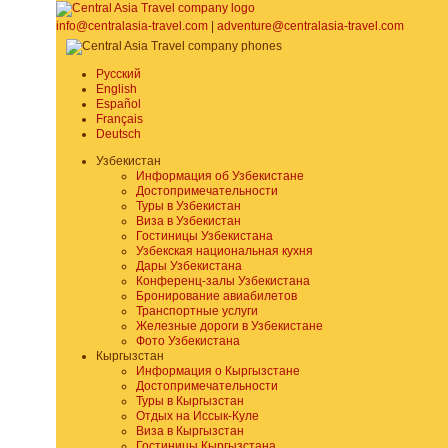
info@centralasia-travel.com
|
adventure@centralasia-travel.com
Русский
English
Español
Français
Deutsch
Узбекистан
Информация об Узбекистане
Достопримечательности
Туры в Узбекистан
Виза в Узбекистан
Гостиницы Узбекистана
Узбекская национальная кухня
Дары Узбекистана
Конференц-залы Узбекистана
Бронирование авиабилетов
Транспортные услуги
Железные дороги в Узбекистане
Фото Узбекистана
Кыргызстан
Информация о Кыргызстане
Достопримечательности
Туры в Кыргызстан
Отдых на Иссык-Куле
Виза в Кыргызстан
Гостиницы Кыргызстана