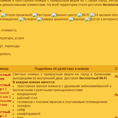
 хаммам и просторные номера с прекрасным видом на Старый город. Интер
 декоративными элементами. На всей территории отеля доступен
бесплатн
е:
 стоимость
руктура, услуги
рт, переезды
ировать
омера
Подробнее об удобствах в номере
С
Светлые номера с прекрасным видом на город и балконами,
естный
П
выходящими во внутренний двор. Доступен
бесплатный Wi-Fi.
мер
В каждом номере имеется:
естный
просторная ванная комната с душевыми кабинками/ванной и
ер
с 1
бесплатными туалетными принадлежностями
альной
кондиционер
П
ю или 2
рабочий стол
альными
телевизор с плоским экраном и спутниковым телевидением
атями
телефон
сейф
естный
шкаф/гардероб
р
с 3
фен