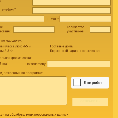
о
 телефон
*
E-Mail
*
ые
Количество
ествия:
участников:
 по маршруту:
ли класса люкс 4-5 ☆
Гостевые дома
ли 2-3 ☆
Бюджетный вариант проживания
ельная форма связи:
E-mail
По телефону
и, пожелания по программе:
сен на обработку моих персональных данных