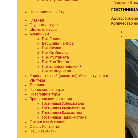
Фото Туркменистана
Главная
»
Стра
ГОСТИНИЦ
Навигация по сайту
Адрес:
Узбекис
Главная
Количество н
Групповые туры
Школьные туры
Альпинизм
Пик Ленина
Вершины Памира
Пик Юхина
Пик Скобелева
Пик Музтаг-Ата
Пик Хан-Тенгри
Пик Е. Корженевской +
Пик Коммунизма
Корпоративный (инсентив), бизнес-туризм и
VIP туры
Треккинг
Горнолыжные туры
Новогодние туры
Бронирование гостиниц
Гостиницы Узбекистана
Гостиницы Кыргызстана
Гостиницы Казахстана
Гостиницы Таджикистана
Статьи и публикации
О нас / Контакты
Наши вакансии