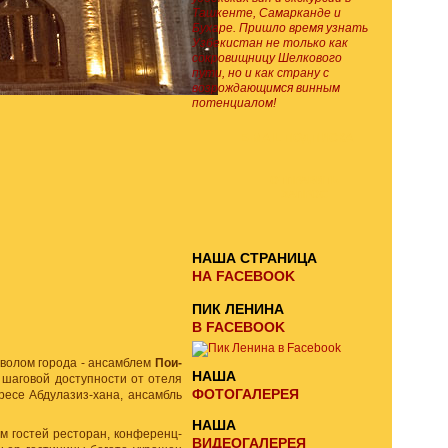
Ташкенте, Самарканде и
Бухаре. Пришло время узнать
Узбекистан не только как
сокровищницу Шелкового
пути, но и как страну с
возрождающимся винным
потенциалом!
E-MAIL ПОДПИСКА
ОТПРАВИТЬ
ЗАПРОС
НАША СТРАНИЦА
НА FACEBOOK
ПИК ЛЕНИНА
В FACEBOOK
мволом города - ансамблем
Пои-
НАША
В шаговой доступности от отеля
ФОТОГАЛЕРЕЯ
ресе Абдулазиз-хана, ансамбль
НАША
м гостей ресторан, конференц-
ВИДЕОГАЛЕРЕЯ