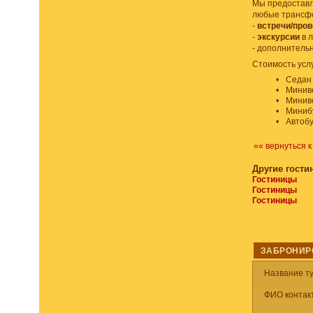
Мы предоставля
любые трансф
-
встречи/про
-
экскурсии
в л
- дополнител
Стоимость усл
•
Седан 
•
Миниве
•
Миниве
•
Минибу
•
Автобу
«« вернуться 
Другие гости
Гостиницы
Гостиницы
Гостиницы
ЗАБРОНИР
Название т
ФИО контакт