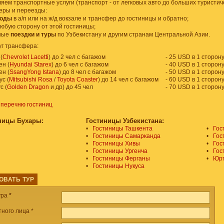
ем транспортные услуги (транспорт - от легковых авто до больших туристич
еры и переезды:
воды
в а/п или на ж/д вокзале и трансфер до гостиницы и обратно;
юбую сторону от этой гостиницы;
ьные
поездки и туры
по Узбекистану и другим странам Центральной Азии.
уг трансфера:
(
Chevrolet Lacetti
) до 2 чел с багажом
- 25 USD в 1 сторону
н (
Hyundai Starex
) до 6 чел с багажом
- 40 USD в 1 сторону
н (
SsangYong Istana
) до 8 чел с багажом
- 50 USD в 1 сторону
с (
Mitsubishi Rosa
/
Toyota Coaster
) до 14 чел с багажом
- 60 USD в 1 сторону
с (
Golden Dragon
и др) до 45 чел
- 70 USD в 1 сторону
к перечню гостиниц
ницы Бухары:
Гостиницы Узбекистана:
•
Гостиницы Ташкента
•
Гос
•
Гостиницы Самарканда
•
Гос
•
Гостиницы Хивы
•
Гос
•
Гостиницы Ургенча
•
Гос
•
Гостиницы Ферганы
•
Юрт
•
Гостиницы Нукуса
ОВАТЬ ТУР
ура
*
ного лица *