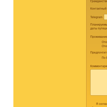
Гражданств
Контактный
Telegram
Планируем
даты путеш
Проживание
Оте
Оте
Предпочтит
По 
Комментари
Я согла