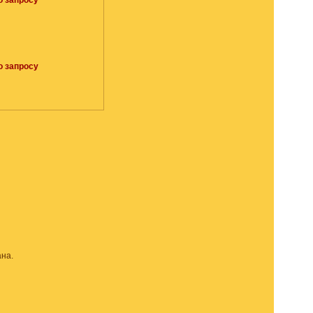
о запросу
о запросу
на.