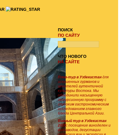
ПОИСК ТУРА
ПОИСК
ПО САЙТУ
ЧТО НОВОГО
НА САЙТЕ
Плов-тур в Узбекистан
для
искушенных гурманов и
ценителей аутентичной
культуры Востока. Мы
объединили насыщенную
экскурсионную программу с
глубоким гастрономическим
исследованием главного
блюда Центральной Азии.
Винный тур в Узбекистан
2026:
посещение виноделен и
винзаводов, дегустации
узбекских вин и экскурсии в