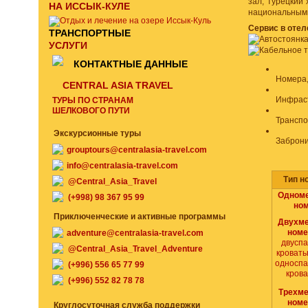
зал, турецкий
НА ИССЫК-КУЛЕ
национальными
Сервис в отел
ТРАНСПОРТНЫЕ
УСЛУГИ
КОНТАКТНЫЕ ДАННЫЕ
Номера,
CENTRAL ASIA TRAVEL
Инфраст
ТУРЫ ПО СТРАНАМ
ШЕЛКОВОГО ПУТИ
Транспо
Экскурсионные туры
Заброн
grouptours@centralasia-travel.com
info@centralasia-travel.com
Тип н
@Central_Asia_Travel
Одном
(+998) 98 367 95 99
но
Приключенческие и активные программы
Двухм
ном
adventure@centralasia-travel.com
двусп
@Central_Asia_Travel_Adventure
кровать
односп
(+996) 556 65 77 99
кров
(+996) 552 82 78 78
Трехм
номе
Круглосуточная служба поддержки