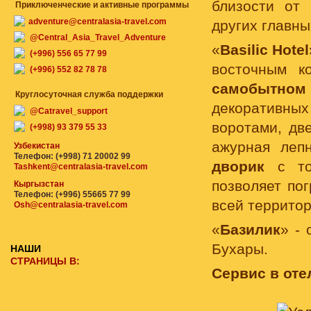
близости от
Приключенческие и активные программы
adventure@centralasia-travel.com
других главны
@Central_Asia_Travel_Adventure
«
Basilic Hotel
(+996) 556 65 77 99
восточным к
(+996) 552 82 78 78
самобытном
Круглосуточная служба поддержки
декоративных
@Catravel_support
воротами, дв
(+998) 93 379 55 33
ажурная леп
Узбекистан
Телефон: (+998) 71 20002 99
дворик
с т
Tashkent@centralasia-travel.com
позволяет по
Кыргызстан
Телефон: (+996) 55665 77 99
всей террито
Osh@centralasia-travel.com
«
Базилик
» -
Бухары.
НАШИ
СТРАНИЦЫ В:
Сервис в оте