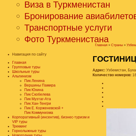
Виза в Туркменистан
Бронирование авиабилето
Транспортные услуги
Фото Туркменистана
Главная
»
Страны
»
Узбек
Навигация по сайту
ГОСТИНИ
Главная
Групповые туры
Адрес:
Узбекистан, Буха
Школьные туры
Количество номеров:
1
Альпинизм
Пик Ленина
Вершины Памира
Пик Юхина
Пик Скобелева
Пик Музтаг-Ата
Пик Хан-Тенгри
Пик Е. Корженевской +
Пик Коммунизма
Корпоративный (инсентив), бизнес-туризм и
VIP туры
Треккинг
Горнолыжные туры
Новогодние туры