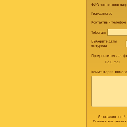
ФИО контактного лица
Гражданство
Контактный телефон
Telegram
Выберите даты
экскурсии:
Предпочтительная фо
По E-mail
Комментарии, пожела
Я согласен на об
Оставляя свои данные в