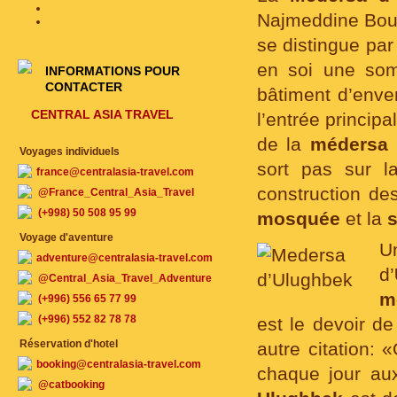
Najmeddine Boukh
se distingue par
en soi une somp
INFORMATIONS POUR
CONTACTER
bâtiment d’enver
CENTRAL ASIA TRAVEL
l’entrée principa
de la
médersa 
Voyages individuels
sort pas sur l
france@centralasia-travel.com
construction de
@France_Central_Asia_Travel
(+998) 50 508 95 99
mosquée
et la
s
Voyage d'aventure
U
adventure@centralasia-travel.com
d’
@Central_Asia_Travel_Adventure
m
(+996) 556 65 77 99
(+996) 552 82 78 78
est le devoir 
Réservation d'hotel
autre citation: 
booking@centralasia-travel.com
chaque jour au
@catbooking