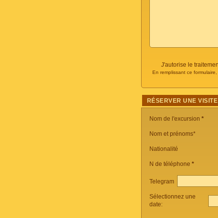
J'autorise le traite
En remplissant ce formulaire
RÉSERVER UNE VISITE
Nom de l'excursion
*
Nom et prénoms*
Nationalité
N de téléphone
*
Telegram
Sélectionnez une
date: