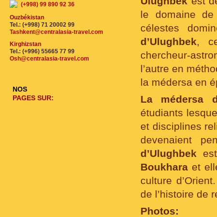
Ulughbek
est d
(+998) 99 890 92 36
le domaine d
Ouzbékistan
Tel.: (+998) 71 20002 99
célestes domi
Tashkent@centralasia-travel.com
d’Ulughbek
, c
Kirghizstan
Tel.: (+996) 55665 77 99
chercheur-astro
Osh@centralasia-travel.com
l’autre en métho
la médersa en é
NOS
La médersa d
PAGES SUR:
étudiants lesque
et disciplines 
devenaient pe
d’Ulughbek
est
Boukhara
et ell
culture d’Orien
de l’histoire d
Photos: