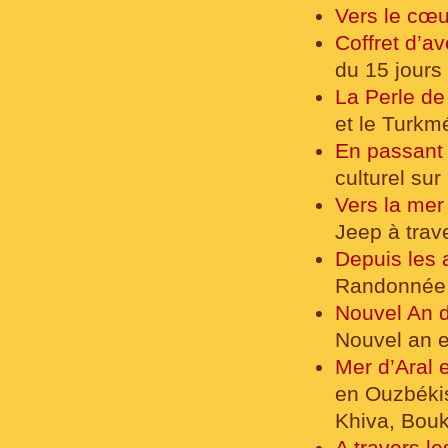
Vers le cœu
Coffret d’av
du 15 jours
La Perle de
et le Turkm
En passant
culturel sur
Vers la mer
Jeep à trav
Depuis les 
Randonnée en
Nouvel An d
Nouvel an 
Mer d’Aral 
en Ouzbékist
Khiva, Bou
A travers l