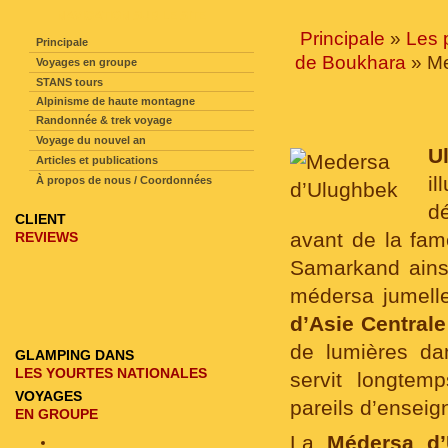
NAVIGATION SUR LE SITE
Principale
»
Les 
Principale
de Boukhara
» Me
Voyages en groupe
STANS tours
Alpinisme de haute montagne
Randonnée & trek voyage
Voyage du nouvel an
U
Articles et publications
i
À propos de nous / Coordonnées
d
CLIENT
avant de la fa
REVIEWS
Samarkand ains
médersa jumelle 
d’Asie Centrale
de lumières d
GLAMPING DANS
LES YOURTES NATIONALES
servit longtem
VOYAGES
pareils d’enseig
EN GROUPE
La
Médersa d’