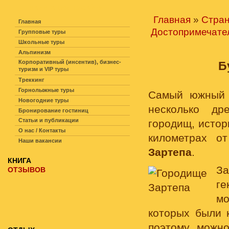
НАВИГАЦИЯ ПО САЙТУ
Главная
»
Стра
Главная
Достопримечате
Групповые туры
Школьные туры
Альпинизм
Корпоративный (инсентив), бизнес-
Б
туризм и VIP туры
Треккинг
Горнолыжные туры
Самый южный 
Новогодние туры
несколько др
Бронирование гостиниц
Статьи и публикации
городищ, истор
О нас / Контакты
километрах о
Наши вакансии
Зартепа
.
КНИГА
З
ОТЗЫВОВ
ге
м
которых были 
поэтому можно