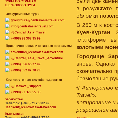
были две каме
ТУРЫ ПО СТРАНАМ
ШЕЛКОВОГО ПУТИ
в результате 
Экскурсионные туры
обломки
позол
grouptours@centralasia-travel.com
В 250 м к вост
info@centralasia-travel.com
Куев-Курган
. 
@Central_Asia_Travel
(+998) 98 367 95 99
платформе вы
Приключенческие и активные программы
золотыми мон
adventure@centralasia-travel.com
Городище Зар
@Central_Asia_Travel_Adventure
вновь. Однако
(+996) 556 65 77 99
окончательно п
(+996) 552 82 78 78
безмолвные ру
Круглосуточная служба поддержки
@Catravel_support
©
Авторство м
(+998) 93 379 55 33
Travel».
Узбекистан
Копирование и 
Телефон: (+998) 71 20002 99
Tashkent@centralasia-travel.com
разрешения ав
Кыргызстан
Телефон: (+996) 55665 77 99
«« назад