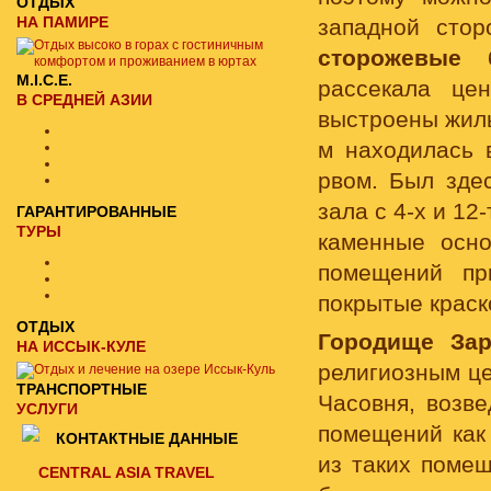
ОТДЫХ
НА ПАМИРЕ
западной стор
сторожевые 
M.I.C.E.
рассекала це
В СРЕДНЕЙ АЗИИ
выстроены жил
м находилась 
рвом. Был зде
зала с 4-х и 1
ГАРАНТИРОВАННЫЕ
ТУРЫ
каменные осно
помещений п
покрытые краск
ОТДЫХ
Городище Зар
НА ИССЫК-КУЛЕ
религиозным ц
ТРАНСПОРТНЫЕ
Часовня, возве
УСЛУГИ
помещений как 
КОНТАКТНЫЕ ДАННЫЕ
из таких помещ
CENTRAL ASIA TRAVEL