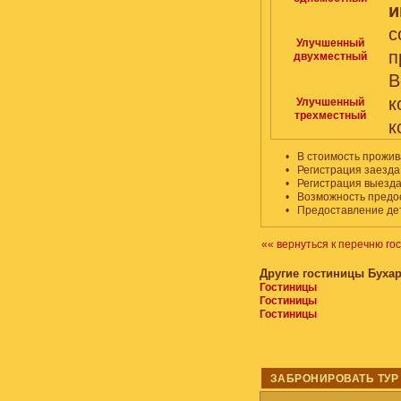
и
Улучшенный
п
двухместный
В
к
Улучшенный
трехместный
к
•
В стоимость прожив
•
Регистрация заезда 
•
Регистрация выезда 
•
Возможность предо
•
Предоставление дет
«« вернуться к перечню го
Другие гостиницы Буха
Гостиницы
Гостиницы
Гостиницы
ЗАБРОНИРОВАТЬ ТУР