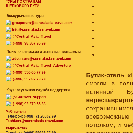
ТУРЫ ПО СТРАНАМ
ШЕЛКОВОГО ПУТИ
Экскурсионные туры
grouptours@centralasia-travel.com
info@centralasia-travel.com
@Central_Asia_Travel
(+998) 98 367 95 99
Приключенческие и активные программы
adventure@centralasia-travel.com
@Central_Asia_Travel_Adventure
(+996) 556 65 77 99
Бутик-отель 
(+996) 552 82 78 78
смогли в пол
Круглосуточная служба поддержки
истинной 
@Catravel_support
нереставри
(+998) 93 379 55 33
сохранившимся
Узбекистан
всевозможные 
Телефон: (+998) 71 20002 99
Tashkent@centralasia-travel.com
потолком, и ме
Кыргызстан
Телефон: (+996) 55665 77 99