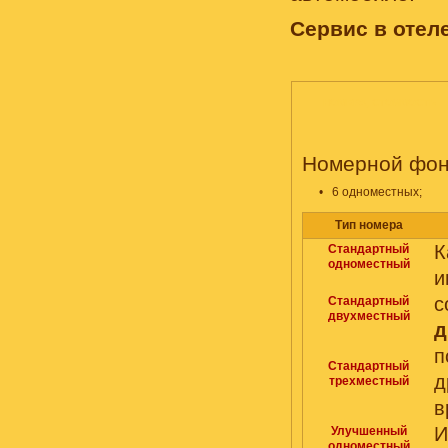
Сервис в отеле
НОМЕРА, СТОИМОСТЬ
Номерной фонд
•
6 одноместных;
Тип номера
Стандартный
одноместный
и
с
Стандартный
двухместный
д
п
Стандартный
д
трехместный
в
И
Улучшенный
одноместный