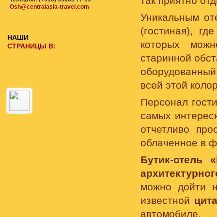
так приятно от
Osh@centralasia-travel.com
Уникальным от
(гостиная), г
НАШИ
которых можн
СТРАНИЦЫ В:
старинной обст
оборудованный
всей этой коло
Персонал гости
самых интерес
отчетливо про
облаченное в ф
Бутик-отель «
архитектурно
можно дойти 
известной
цит
автомобиле.