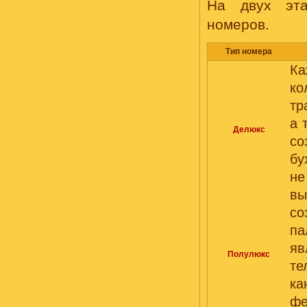
На двух эта
номеров.
Тип номера
Ка
к
тр
а 
Делюкс
со
бу
не
вы
со
па
яв
Полулюкс
т
ка
фе