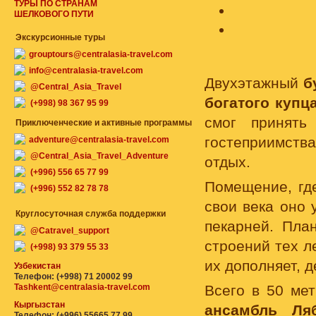
ТУРЫ ПО СТРАНАМ
ШЕЛКОВОГО ПУТИ
Экскурсионные туры
grouptours@centralasia-travel.com
info@centralasia-travel.com
Двухэтажный
б
@Central_Asia_Travel
богатого купц
(+998) 98 367 95 99
смог принять
Приключенческие и активные программы
гостеприимств
adventure@centralasia-travel.com
@Central_Asia_Travel_Adventure
отдых.
(+996) 556 65 77 99
Помещение, гд
(+996) 552 82 78 78
свои века оно
Круглосуточная служба поддержки
пекарней. Пла
@Catravel_support
строений тех л
(+998) 93 379 55 33
их дополняет, 
Узбекистан
Телефон: (+998) 71 20002 99
Tashkent@centralasia-travel.com
Всего в 50 ме
Кыргызстан
ансамбль Ляб
Телефон: (+996) 55665 77 99