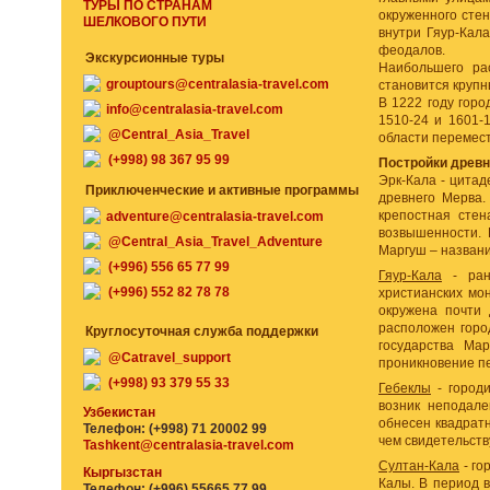
ТУРЫ ПО СТРАНАМ
окруженного стен
ШЕЛКОВОГО ПУТИ
внутри Гяур-Кал
феодалов.
Экскурсионные туры
Наибольшего рас
grouptours@centralasia-travel.com
становится круп
В 1222 году горо
info@centralasia-travel.com
1510-24 и 1601-
@Central_Asia_Travel
области перемести
(+998) 98 367 95 99
Постройки древн
Эрк-Кала - цитад
Приключенческие и активные программы
древнего Мерва.
крепостная стен
adventure@centralasia-travel.com
возвышенности. 
@Central_Asia_Travel_Adventure
Маргуш – названи
(+996) 556 65 77 99
Гяур-Кала
- ранн
(+996) 552 82 78 78
христианских мон
окружена почти 
расположен горо
Круглосуточная служба поддержки
государства Ма
@Catravel_support
проникновение пе
(+998) 93 379 55 33
Гебеклы
- городи
возник неподале
Узбекистан
обнесен квадратн
Телефон: (+998) 71 20002 99
чем свидетельств
Tashkent@centralasia-travel.com
Султан-Кала
- го
Кыргызстан
Калы. В период 
Телефон: (+996) 55665 77 99