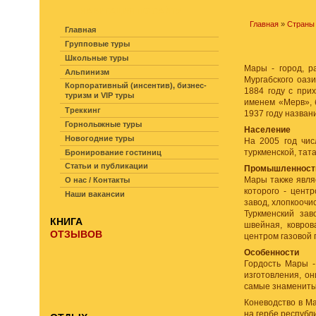
НАВИГАЦИЯ ПО САЙТУ
Главная
»
Страны
Главная
Групповые туры
Школьные туры
Мары - город, р
Альпинизм
Мургабского оази
Корпоративный (инсентив), бизнес-
1884 году с при
туризм и VIP туры
именем «Мерв», 
Треккинг
1937 году назван
Горнолыжные туры
Население
Новогодние туры
На 2005 год чис
туркменской, тат
Бронирование гостиниц
Статьи и публикации
Промышленност
Мары также явля
О нас / Контакты
которого - цент
Наши вакансии
завод, хлопкоочи
Туркменский зав
КНИГА
швейная, ковров
ОТЗЫВОВ
центром газовой
Особенности
Гордость Мары -
изготовления, он
самые знаменитые
Коневодство в М
на гербе республ