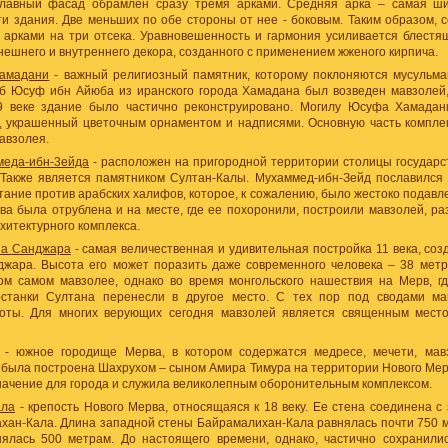
главный фасад обрамлен сразу тремя арками. Средняя арка – самая ши
и здания. Две меньших по обе стороны от нее - боковым. Таким образом, с
 арками на три отсека. Уравновешенность и гармония усиливается блестя
ешнего и внутреннего декора, созданного с применением жженого кирпича.
амадани
- важный религиозный памятник, которому поклоняются мусульма
б Юсуф ибн Айюба из иранского города Хамадана был возведен мавзолей, 
9 веке здание было частично реконструировано. Могилу Юсуфа Хамадан
, украшенный цветочным орнаментом и надписями. Основную часть комплек
авзолея.
меда-ибн-3ейда
- расположен на пригородной территории столицы государс
. Также является памятником Султан-Калы. Мухаммед-ибн-Зейд пославился 
тание против арабских халифов, которое, к сожалению, было жестоко подавл
ова была отрублена и на месте, где ее похоронили, построили мавзолей, р
хитектурного комплекса.
на Санджара
- самая величественная и удивительная постройка 11 века, соз
жара. Высота его может поразить даже современного человека – 38 метр
ом самом мавзолее, однако во время монгольского нашествия на Мерв, гд
останки Султана перенесли в другое место. С тех пор под сводами ма
оты. Для многих верующих сегодня мавзолей является священным место
- южное городище Мерва, в котором содержатся медресе, мечети, мав
 была построена Шахрухом – сыном Амира Тимура на территории Нового Мер
начение для города и служила великолепным оборонительным комплексом.
ала
- крепость Нового Мерва, относящаяся к 18 веку. Ее стена соединена с
хан-Кала. Длина западной стены Байрамалихан-Кала равнялась почти 750 м
ялась 500 метрам. До настоящего времени, однако, частично сохранили