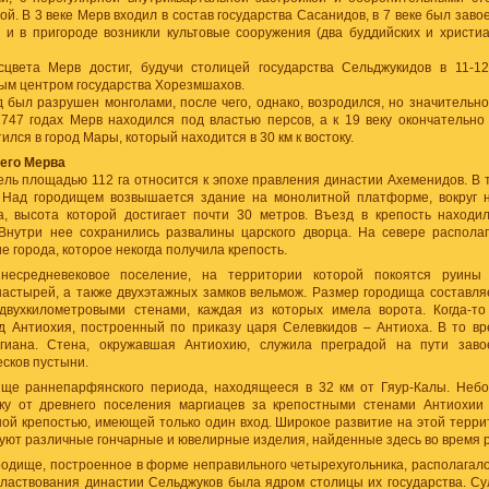
ой. В 3 веке Мерв входил в состав государства Сасанидов, в 7 веке был заво
а и в пригороде возникли культовые сооружения (два буддийских и христи
цвета Мерв достиг, будучи столицей государства Сельджукидов в 11-12
ным центром государства Хорезмшахов.
д был разрушен монголами, после чего, однако, возродился, но значительн
1747 годах Мерв находился под властью персов, а к 19 веку окончательно
лся в город Мары, который находится в 30 км к востоку.
его Мерва
ель площадью 112 га относится к эпохе правления династии Ахеменидов. В 
 Над городищем возвышается здание на монолитной платформе, вокруг н
а, высота которой достигает почти 30 метров. Въезд в крепость находи
Внутри нее сохранились развалины царского дворца. На севере располаг
е города, которое некогда получила крепость.
есредневековое поселение, на территории которой покоятся руины 
астырей, а также двухэтажных замков вельмож. Размер городища составляе
двухкилометровыми стенами, каждая из которых имела ворота. Когда-т
д Антиохия, построенный по приказу царя Селевкидов – Антиоха. В то вр
ргиана. Стена, окружавшая Антиохию, служила преградой на пути заво
сков пустыни.
ще раннепарфянского периода, находящееся в 32 км от Гяур-Калы. Неб
ку от древнего поселения маргиацев за крепостными стенами Антиохии 
ой крепостью, имеющей только один вход. Широкое развитие на этой терри
уют различные гончарные и ювелирные изделия, найденные здесь во время р
родище, построенное в форме неправильного четырехугольника, располагало
властвования династии Сельджуков была ядром столицы их государства. Су