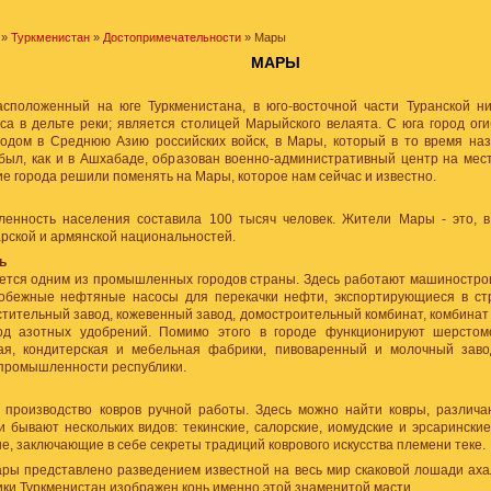
»
Туркменистан
»
Достопримечательности
» Мары
МАРЫ
асположенный на юге Туркменистана, в юго-восточной части Туранской н
са в дельте реки; является столицей Марыйского велаята. С юга город оги
ходом в Среднюю Азию российских войск, в Мары, который в то время на
был, как и в Ашхабаде, образован военно-административный центр на мест
ие города решили поменять на Мары, которое нам сейчас и известно.
ленность населения составила 100 тысяч человек. Жители Мары - это, в
арской и армянской национальностей.
ь
ется одним из промышленных городов страны. Здесь работают машинострои
робежные нефтяные насосы для перекачки нефти, экспортирующиеся в с
стительный завод, кожевенный завод, домостроительный комбинат, комбинат
од азотных удобрений. Помимо этого в городе функционируют шерстомо
ая, кондитерская и мебельная фабрики, пивоваренный и молочный заво
 промышленности республики.
 производство ковров ручной работы. Здесь можно найти ковры, различ
и бывают нескольких видов: текинские, салорские, иомудские и эрсаринские
, заключающие в себе секреты традиций коврового искусства племени теке.
ары представлено разведением известной на весь мир скаковой лошади аха
ики Туркменистан изображен конь именно этой знаменитой масти.