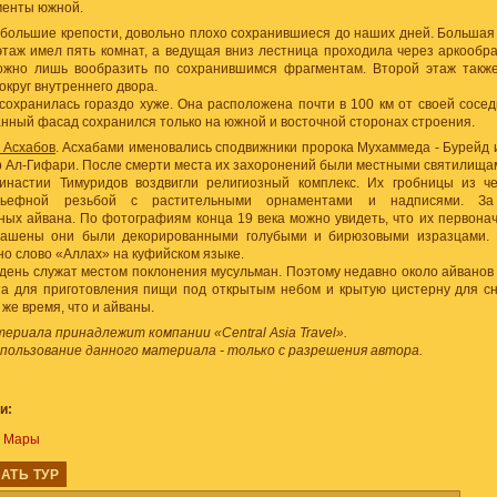
менты южной.
ебольшие крепости, довольно плохо сохранившиеся до наших дней. Большая 
этаж имел пять комнат, а ведущая вниз лестница проходила через аркообр
ожно лишь вообразить по сохранившимся фрагментам. Второй этаж также
круг внутреннего двора.
охранилась гораздо хуже. Она расположена почти в 100 км от своей сосед
нный фасад сохранился только на южной и восточной сторонах строения.
 Асхабов
. Асхабами именовались сподвижники пророка Мухаммеда - Бурейд 
 Ал-Гифари. После смерти места их захоронений были местными святилищами
инастии Тимуридов воздвигли религиозный комплекс. Их гробницы из 
льефной резьбой с растительными орнаментами и надписями. За
ных айвана. По фотографиям конца 19 века можно увидеть, что их первона
крашены они были декорированными голубыми и бирюзовыми изразцами. 
о слово «Аллах» на куфийском языке.
день служат местом поклонения мусульман. Поэтому недавно около айванов
та для приготовления пищи под открытым небом и крытую цистерну для сн
 же время, что и айваны.
риала принадлежит компании «Central Asia Travel».
спользование данного материала - только с разрешения автора.
и:
ы Мары
АТЬ ТУР