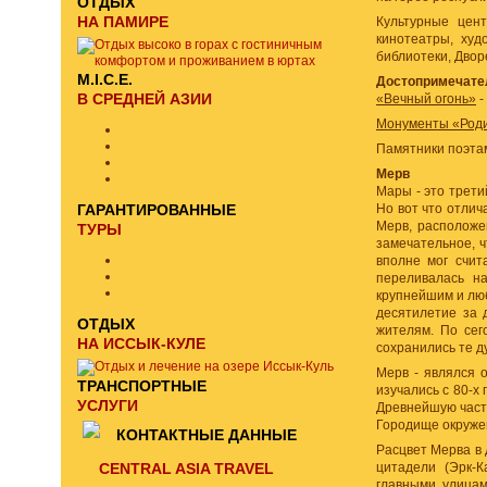
ОТДЫХ
НА ПАМИРЕ
Культурные цент
кинотеатры, худ
библиотеки, Двор
M.I.C.E.
Достопримечате
В СРЕДНЕЙ АЗИИ
«Вечный огонь»
-
Монументы «Род
Памятники поэтам
Мерв
Мары - это трети
ГАРАНТИРОВАННЫЕ
Но вот что отлич
Мерв, расположен
ТУРЫ
замечательное, ч
вполне мог счит
переливалась н
крупнейшим и люб
десятилетие за 
ОТДЫХ
жителям. По сег
НА ИССЫК-КУЛЕ
сохранились те д
Мерв - являлся 
ТРАНСПОРТНЫЕ
изучались с 80-х
УСЛУГИ
Древнейшую часть
Городище окруже
КОНТАКТНЫЕ ДАННЫЕ
Расцвет Мерва в д
CENTRAL ASIA TRAVEL
цитадели (Эрк-К
главными улицам