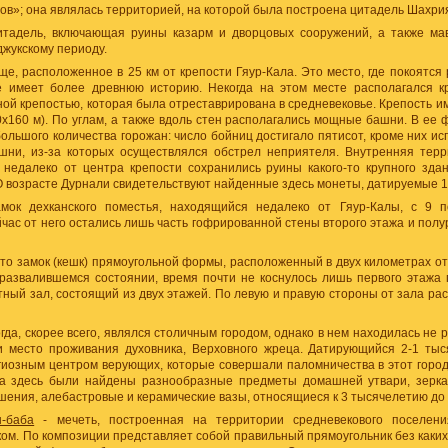
ов»; она являлась территорией, на которой была построена цитадель Шахрия
тадель, включающая руины казарм и дворцовых сооружений, а также ма
джукскому периоду.
ще, расположенное в 25 км от крепости Гяур-Кала. Это место, где покоятся 
 имеет более древнюю историю. Некогда на этом месте располагался к
й крепостью, которая была отреставрирована в средневековье. Крепость и
х160 м). По углам, а также вдоль стен располагались мощные башни. В ее 
ольшого количества горожан: число бойниц достигало пятисот, кроме них ис
шни, из-за которых осуществлялся обстрел неприятеля. Внутренняя терр
 недалеко от центра крепости сохранились руины какого-то крупного зда
О возрасте Дурнали свидетельствуют найденные здесь монеты, датируемые 1-2
мок дехканского поместья, находящийся недалеко от Гяур-Калы, с 9 
ас от него остались лишь часть гофрированной стены второго этажа и пол
это замок (кешк) прямоугольной формы, расположенный в двух километрах о
уразвалившемся состоянии, время почти не коснулось лишь первого этажа 
тный зал, состоящий из двух этажей. По левую и правую стороны от зала ра
огда, скорее всего, являлся столичным городом, однако в нем находилась не 
и место проживания духовника, Верховного жреца. Датирующийся 2-1 тыся
иозным центром верующих, которые совершали паломничества в этот город
ка здесь были найдены разнообразные предметы домашней утвари, зеркал
ения, алебастровые и керамические вазы, относящиеся к 3 тысячелетию до 
н-баба
- мечеть, построенная на территории средневекового поселен
ком. По композиции представляет собой правильный прямоугольник без каких