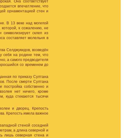
рокая. Она соответствует
оздается впечатление, что
щей орнаментацией стен и
не. В 13 веке над могилой
которой, к сожалению, не
и символизирует склеп из
са составляет молельня в
тва Селджукидов, возведён
у себя на родине тем, что
ено, а самого предводителя
азросшийся со временем до
данная по приказу Султана
ов. После смерти Султана
е постройка собственно и
взолея нет ничего, кроме
м, куда стекаются тысячи
золеи и дворец. Крепость
ва. Крепость имела важное
 западной стеной соседней
етрам, а длина северной и
сь лишь северная стена и