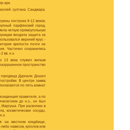
р-арк.
взолей султана Санджара.
руины построек 9-12 веков.
рупный парфянский город,
мела четкую прямоугольную
функции входила защита за
пользовался верхний ярус -
итория крепости почти не
ния. Частично сохранились
 вв. н.э.
по 13 века служил жилым
уразрушенное пространство
т городища Дурнали. Дошел
постройки. В центре замка
сполагаются по пять комнат
резиденция правителя, а по
челетием до н.э., он был
 Маргуша. При раскопках в
а, косметические сосуды,
н.э.
ия на местном кладбище,
-либо навесов, куполов или