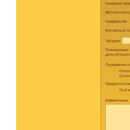
Название тур
ФИО контактно
Гражданство
Контактный т
Telegram
Планируемые
даты путешес
Проживание п
Отели
Отели
Предпочтител
По E-m
Комментарии, 