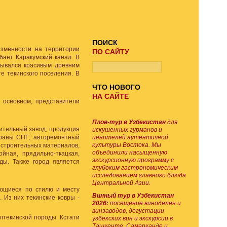
ПОИСК ТУРА
ПОИСК
изменности на территории
ПО САЙТУ
бает Каракумский канал. В
зывался красивым древним
е текинского поселения. В
ЧТО НОВОГО
НА САЙТЕ
 основном, представители
Плов-тур в Узбекистан
для
тельный завод, продукция
искушенных гурманов и
траны СНГ; авторемонтный
ценителей аутентичной
культуры Востока. Мы
 строительных материалов,
объединили насыщенную
йная, прядильно-ткацкая,
экскурсионную программу с
ды. Также город является
глубоким гастрономическим
исследованием главного блюда
Центральной Азии.
ающиеся по стилю и месту
Винный тур в Узбекистан
. Из них текинские ковры -
2026:
посещение виноделен и
винзаводов, дегустации
лтекинской породы. Кстати
узбекских вин и экскурсии в
Ташкенте, Самарканде и