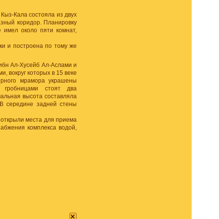
Кыз-Кала состояла из двух
азный коридор. Планировку
 имел около пяти комнат,
ки и построена по тому же
ибн Ал-Хусейб Ал-Аслами и
, вокруг которых в 15 веке
черного мрамора украшены
 гробницами стоят два
чальная высота составляла
В середине задней стены
 открыли места для приема
абжения комплекса водой,
×