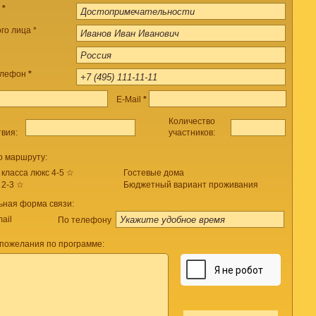
а
*
го лица *
елефон
*
E-Mail
*
Количество
твия:
участников:
о маршруту:
 класса люкс 4-5 ☆
Гостевые дома
 2-3 ☆
Бюджетный вариант проживания
ьная форма связи:
ail
По телефону
пожелания по программе: