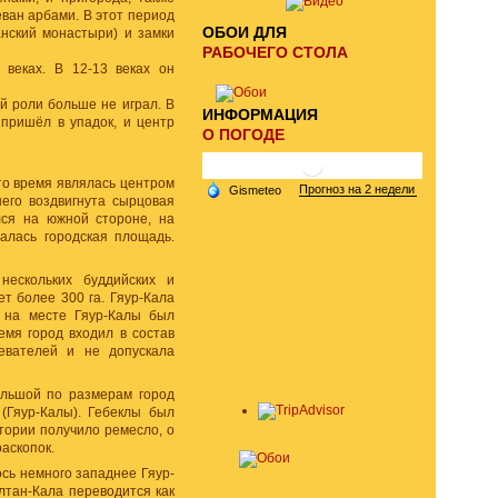
еван арбами. В этот период
ОБОИ ДЛЯ
анский монастыри) и замки
РАБОЧЕГО СТОЛА
 веках. В 12-13 веках он
ой роли больше не играл. В
ИНФОРМАЦИЯ
 пришёл в упадок, и центр
О ПОГОДЕ
то время являлась центром
его воздвигнута сырцовая
лся на южной стороне, на
алась городская площадь.
нескольких буддийских и
т более 300 га. Гяур-Кала
о на месте Гяур-Калы был
емя город входил в состав
евателей и не допускала
ольшой по размерам город
(Гяур-Калы). Гебеклы был
тории получило ремесло, о
аскопок.
сь немного западнее Гяур-
лтан-Кала переводится как