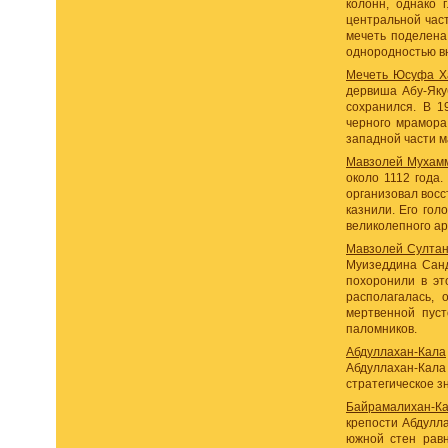
колонн, однако 
центральной част
мечеть поделена
однородностью вн
Мечеть Юсуфа Х
дервиша Абу-Яку
сохранился. В 1
черного мрамора
западной части м
Мавзолей Мухам
около 1112 года
организовал восс
казнили. Его гол
великолепного ар
Мавзолей Султа
Муизеддина Санд
похоронили в эт
располагалась, 
мертвенной пуст
паломников.
Абдуллахан-Кала
Абдуллахан-Кала
стратегическое з
Байрамалихан-К
крепости Абдулла
южной стен равн