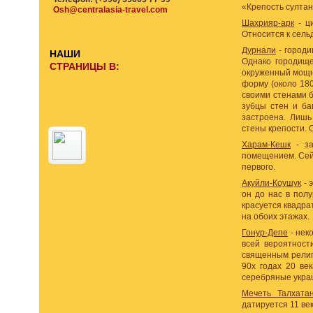
«Крепость султан
Osh@centralasia-travel.com
Шахрияр-арк
- ци
Относится к сель
Дурнали
- городи
НАШИ
Однако городище
СТРАНИЦЫ В:
окруженный мощно
форму (около 180
своими стенами б
зубцы стен и ба
застроена. Лишь
стены крепости. 
Харам-Кешк
- за
помещением. Сейч
первого.
Акуйли-Коушук
- 
он до нас в пол
красуется квадра
на обоих этажах.
Гонур-Депе
- нек
всей вероятност
священным религ
90х годах 20 ве
серебряные украш
Мечеть Талхата
датируется 11 ве