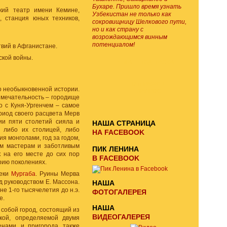
Бухаре. Пришло время узнать
ский театр имени Кемине,
Узбекистан не только как
, станция юных техников,
сокровищницу Шелкового пути,
но и как страну с
возрождающимся винным
потенциалом!
твий в Афганистане.
ской войны.
E-MAIL ПОДПИСКА
ОТПРАВИТЬ
то необыкновенной истории.
ЗАПРОС
римечательность – городище
о с Куня-Ургенчем – самое
ериод своего расцвета Мерв
ии пяти столетий сияла и
НАША СТРАНИЦА
 либо их столицей, либо
НА FACEBOOK
я монголами, год за годом,
ым мастерам и заботливым
ПИК ЛЕНИНА
 на его месте до сих пор
В FACEBOOK
рию поколениях.
реки
Мургаба
. Руины Мерва
д руководством Е. Массона.
НАША
е 1-го тысячелетия до н.э.
ФОТОГАЛЕРЕЯ
е.
НАША
л собой город, состоящий из
ВИДЕОГАЛЕРЕЯ
вкой, определяемой двумя
нами, и пригорода, также