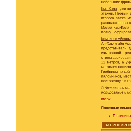
небольшие фраг
Кыз-Кала
- две н
этажей. Первый 
второго этажа м
расположенных во
Малая Кыз-Кала с
плану. Гофрирова
Комплекс Айваны
Ал-Хаким ибн Амр
представители д
изысканной ре
отреставрирован
12 метров, а у
мавзолея написан
Гробницы по сей 
паломников, мес
построенную в то
©
Авторство мате
Копирование и и
вверх
Полезные ссылк
Гостиниц
ЗАБРОНИРОВ