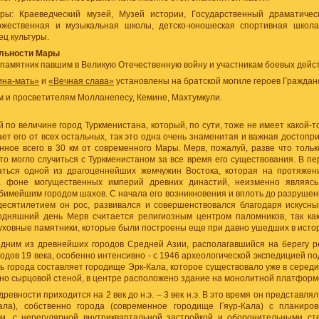
ры: Краеведческий музей, Музей истории, Государственный драматиче
ожественная и музыкальная школы, детско-юношеская спортивная школа
ец культуры.
льности Мары
 памятник павшим в Великую Отечественную войну и участникам боевых дейс
ина-мать»
и
«Вечная слава»
установлены на братской могиле героев Граждан
 и просветителям Молланепесу, Кемине, Махтумкули.
й по величине город Туркменистана, который, по сути, тоже не имеет какой-
ает его от всех остальных, так это одна очень знаменитая и важная достоп
ное всего в 30 км от современного Мары. Мерв, пожалуй, разве что тольк
то могло случиться с Туркменистаном за все время его существования. В п
аться одной из драгоценнейших жемчужин Востока, которая на протяжен
а фоне могущественных империй древних династий, неизменно являясь
имейшим городом шахов. С начала его возникновения и вплоть до разрушени
десятилетием он рос, развивался и совершенствовался благодаря искусн
одняшний день Мерв считается религиозным центром паломников, так как
уховные памятники, которые были построены еще при давно ушедших в исто
одним из древнейших городов Средней Азии, располагавшийся на берегу 
 годов 19 века, особенно интенсивно - с 1946 археологической экспедицией по
 города составляет городище Эрк-Кала, которое существовало уже в середин
но сырцовой стеной, в центре расположено здание на монолитной платформ
ревности приходится на 2 век до н.э. – 3 век н.э. В это время он представля
ала), собственно города (современное городище Гяур-Кала) с планиро
и, с нерегулярной внутриквартальной застройкой и оборонительными сте