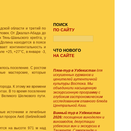
ПОИСК ТУРА
ПОИСК
дской области и третий по
ПО САЙТУ
еловек. От Джалал-Абада до
 Тянь-Шаньского хребта, у
 Долина находится в поясе
вает континентальность и
ЧТО НОВОГО
е +25, +27°С, в январе -3,
НА САЙТЕ
илось поселение. С ростом
Плов-тур в Узбекистан
для
ные мастерские, которые
искушенных гурманов и
ценителей аутентичной
культуры Востока. Мы
города. К этому же времени
объединили насыщенную
тах. В то время поселение
экскурсионную программу с
 Великого Шелкового пути.
глубоким гастрономическим
исследованием главного блюда
Центральной Азии.
ные источники и лечебные
Винный тур в Узбекистан
ал пророк Аюб (библейский
2026:
посещение виноделен и
винзаводов, дегустации
узбекских вин и экскурсии в
ится на высоте 971 м над
Ташкенте, Самарканде и