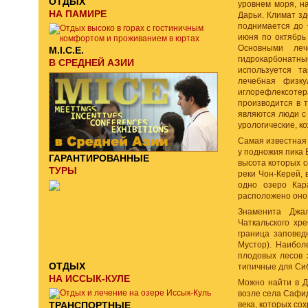
ОТДЫХ
уровнем моря, на
НА ПАМИРЕ
Дарьи. Климат зд
поднимается до 
июня по октябрь
Основными леч
M.I.C.E.
гидрокарбонатные
В СРЕДНЕЙ АЗИИ
используется та
лечебная физку
иглорефлексоте
производится в 
являются люди с
урологические, к
Самая известная 
у подножия пика 
ГАРАНТИРОВАННЫЕ
высота которых с
ТУРЫ
реки Чон-Керей,
одно озеро Кар
расположено оно 
Знаменита Джа
Чаткальского хр
граница заповед
Мустор). Наибол
плодовых лесов 
ОТДЫХ
типичные для Сиб
НА ИССЫК-КУЛЕ
Можно найти в Д
возле села Сафид
ТРАНСПОРТНЫЕ
века, которых сох