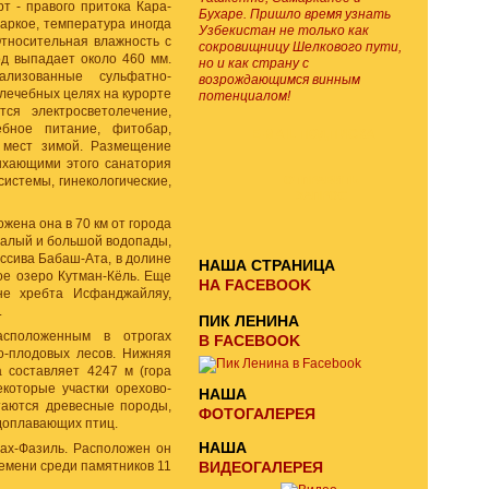
т - правого притока Кара-
Бухаре. Пришло время узнать
аркое, температура иногда
Узбекистан не только как
тносительная влажность с
сокровищницу Шелкового пути,
од выпадает около 460 мм.
но и как страну с
лизованные сульфатно-
возрождающимся винным
лечебных целях на курорте
потенциалом!
тся электросветолечение,
ебное питание, фитобар,
E-MAIL ПОДПИСКА
 мест зимой. Размещение
дыхающими этого санатория
истемы, гинекологические,
ОТПРАВИТЬ
ЗАПРОС
ена она в 70 км от города
малый и большой водопады,
ассива Бабаш-Ата, в долине
НАША СТРАНИЦА
ое озеро Кутман-Кёль. Еще
НА FACEBOOK
не хребта Исфанджайляу,
.
ПИК ЛЕНИНА
асположенным в отрогах
В FACEBOOK
о-плодовых лесов. Нижняя
 составляет 4247 м (гора
которые участки орехово-
НАША
таются древесные породы,
ФОТОГАЛЕРЕЯ
одоплавающих птиц.
НАША
ах-Фазиль. Расположен он
ремени среди памятников 11
ВИДЕОГАЛЕРЕЯ