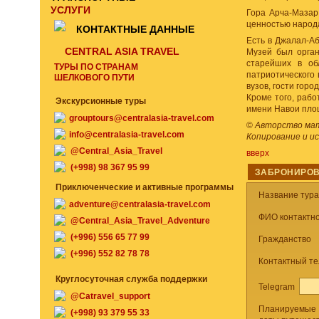
УСЛУГИ
Гора Арча-Мазар
ценностью народ
КОНТАКТНЫЕ ДАННЫЕ
Есть в Джалал-Аб
CENTRAL ASIA TRAVEL
Музей был орган
старейших в об
ТУРЫ ПО СТРАНАМ
патриотического 
ШЕЛКОВОГО ПУТИ
вузов, гости горо
Кроме того, рабо
Экскурсионные туры
имени Навои площ
grouptours@centralasia-travel.com
©
Авторство мате
info@centralasia-travel.com
Копирование и и
@Central_Asia_Travel
вверх
(+998) 98 367 95 99
ЗАБРОНИРОВ
Приключенческие и активные программы
Название тур
adventure@centralasia-travel.com
ФИО контактно
@Central_Asia_Travel_Adventure
(+996) 556 65 77 99
Гражданство
(+996) 552 82 78 78
Контактный т
Круглосуточная служба поддержки
Telegram
@Catravel_support
Планируемые
(+998) 93 379 55 33