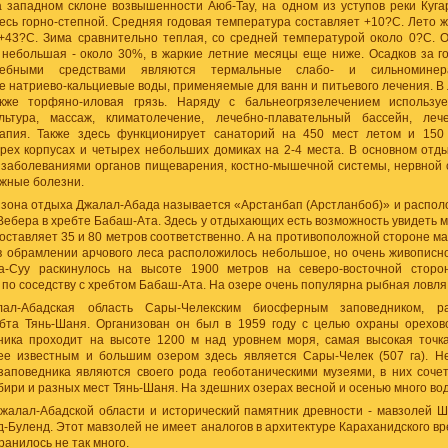
 западном склоне возвышенности Аюб-Тау, на одном из уступов реки Кугар
есь горно-степной. Средняя годовая температура составляет +10?С. Лето ж
+43?С. Зима сравнительно теплая, со средней температурой около 0?С. О
 небольшая - около 30%, в жаркие летние месяцы еще ниже. Осадков за г
ебными средствами являются термальные слабо- и сильноминера
 натриево-кальциевые воды, применяемые для ванн и питьевого лечения. В 
кже торфяно-иловая грязь. Наряду с бальнеогрязелечением используе
льтура, массаж, климатолечение, лечебно-плавательный бассейн, леч
рапия. Также здесь функционирует санаторий на 450 мест летом и 150
трех корпусах и четырех небольших домиках на 2-4 места. В основном от
 заболеваниями органов пищеварения, костно-мышечной системы, нервной с
ожные болезни.
зона отдыха Джалал-Абада называется «Арстанбап (Арстланбоб)» и располож
Вебера в хребте Бабаш-Ата. Здесь у отдыхающих есть возможность увидеть 
оставляет 35 и 80 метров соответственно. А на противоположной стороне м
 в обрамлении арчового леса расположилось небольшое, но очень живописн
а-Суу раскинулось на высоте 1900 метров на северо-восточной сторо
по соседству с хребтом Бабаш-Ата. На озере очень популярна рыбная ловля
лал-Абадская область Сары-Челекским биосферным заповедником, р
ебта Тянь-Шаня. Организован он был в 1959 году с целью охраны орехов
ника проходит на высоте 1200 м над уровнем моря, самая высокая точка
ее известным и большим озером здесь является Сары-Челек (507 га). Не
заповедника являются своего рода геоботаническими музеями, в них соче
ири и разных мест Тянь-Шаня. На здешних озерах весной и осенью много в
жалал-Абадской области и исторический памятник древности - мавзолей Ш
-Буленд. Этот мавзолей не имеет аналогов в архитектуре Караханидского в
ранилось не так много.