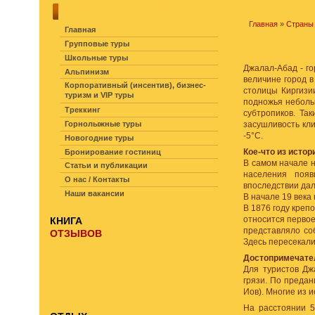
НАВИГАЦИЯ ПО САЙТУ
Главная
»
Страны
Главная
Групповые туры
Школьные туры
Джалал-Абад - г
Альпинизм
величине город в
Корпоративный (инсентив), бизнес-
столицы Киргизии
туризм и VIP туры
подножья неболь
Треккинг
субтропиков. Та
Горнолыжные туры
засушливость кли
-5°С.
Новогодние туры
Кое-что из истор
Бронирование гостиниц
В самом начале н
Статьи и публикации
населения появ
О нас / Контакты
впоследствии да
Наши вакансии
В начале 19 века
В 1876 году креп
относится первое
КНИГА
представляло со
ОТЗЫВОВ
Здесь пересекали
Достопримечате
Для туристов Дж
грязи. По предан
Иов). Многие из и
На расстоянии 5