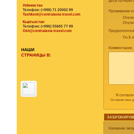
даты путешес
Узбекистан
Телефон: (+998) 71 20002 99
Проживание п
Tashkent@centralasia-travel.com
Отели
Кыргызстан
Отели
Телефон: (+996) 55665 77 99
Osh@centralasia-travel.com
Предпочтител
По E-m
Комментарии, 
НАШИ
СТРАНИЦЫ В:
Я согласе
Оставляя свои 
ЗАБРОНИРОВ
Название экск