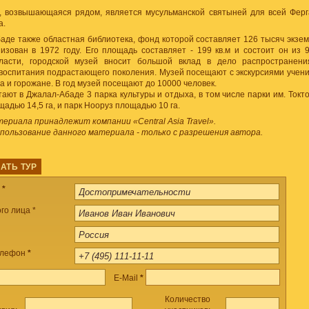
, возвышающаяся рядом, является мусульманской святыней для всей Ферг
а.
аде также областная библиотека, фонд которой составляет 126 тысяч экзем
изован в 1972 году. Его площадь составляет - 199 кв.м и состоит он из 
ласти, городской музей вносит большой вклад в дело распространени
воспитания подрастающего поколения. Музей посещают с экскурсиями учени
да и горожане. В год музей посещают до 10000 человек.
тают в Джалал-Абаде 3 парка культуры и отдыха, в том числе парки им. Токто
адью 14,5 га, и парк Нооруз площадью 10 га.
риала принадлежит компании «Central Asia Travel».
спользование данного материала - только с разрешения автора.
АТЬ ТУР
а
*
го лица *
елефон
*
E-Mail
*
Количество