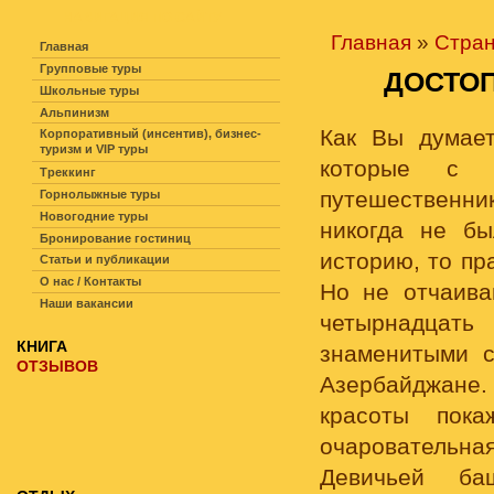
НАВИГАЦИЯ ПО САЙТУ
Главная
»
Стра
Главная
Групповые туры
ДОСТО
Школьные туры
Альпинизм
Как Вы думает
Корпоративный (инсентив), бизнес-
туризм и VIP туры
которые с 
Треккинг
путешественник
Горнолыжные туры
Новогодние туры
никогда не б
Бронирование гостиниц
историю, то пр
Статьи и публикации
О нас / Контакты
Но не отчаива
Наши вакансии
четырнадцать
КНИГА
знаменитыми с
ОТЗЫВОВ
Азербайджане.
красоты пока
очаровательная
Девичьей ба