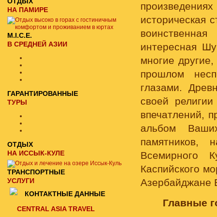
ОТДЫХ
произведениях
НА ПАМИРЕ
историческая с
воинственная
M.I.C.E.
В СРЕДНЕЙ АЗИИ
интересная Шу
многие другие,
прошлом несп
глазами. Древ
ГАРАНТИРОВАННЫЕ
своей религии
ТУРЫ
впечатлений, п
альбом Ваши
памятников, 
ОТДЫХ
НА ИССЫК-КУЛЕ
Всемирного К
Каспийского мо
ТРАНСПОРТНЫЕ
УСЛУГИ
Азербайджане В
КОНТАКТНЫЕ ДАННЫЕ
Главные г
CENTRAL ASIA TRAVEL