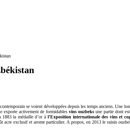
kistan
zbékistan
n contemporain se voient développées depuis les temps anciens. Une lon
ue exporte activement de formidables
vins ouzbeks
une partie dont es
en 1883 la médaille d’or à
l’Exposition internationale des vins et co
 acre exclusif et arome particulier. A propos, en 2013 le raisin ouzb