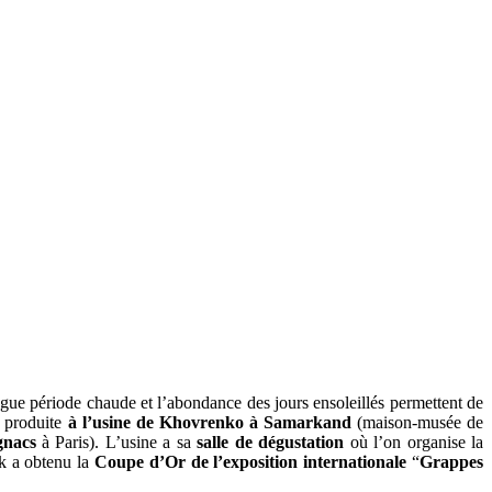
gue période chaude et l’abondance des jours ensoleillés permettent de
t produite
à l’usine de Khovrenko à Samarkand
(maison-musée de
gnacs
à Paris). L’usine a sa
salle de dégustation
où l’on organise la
ek a obtenu la
Coupe d’Or de l’exposition internationale
“
Grappes