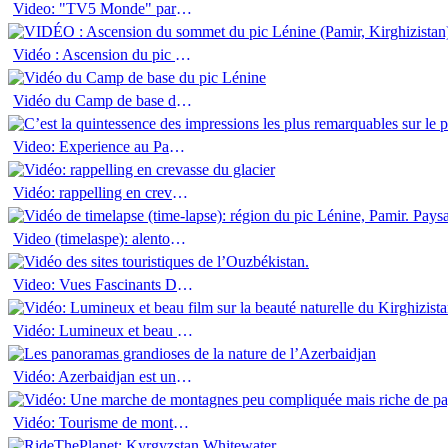
Video: "TV5 Monde" parle du Samarcande
Vidéo : Ascension du pic Lénine
Vidéo du Camp de base du pic Lénine
Video: Experience au Pamir 2016
Vidéo: rappelling en crevasse du glacier
Video (timelaspe): alentours du Camp de Base (3600 M) au pied du Pic Lenine
Video: Vues Fascinants De Samarcande, Khiva Et Boukhara (Timelapse)
Vidéo: Lumineux et beau film sur la beauté naturelle du Kirghizistan
Vidéo: Azerbaidjan est un pays des contrastes
Vidéo: Tourisme de montagnes. Tracking en région du lac de Sari-Tchélek (Tyan-Chan d’Ouest, Kirghizistan), Juin 2015