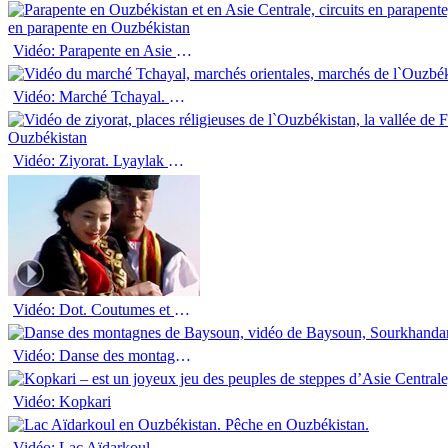
Vidéo: Parapente en Asie Centrale
Vidéo: Marché Tchayal. Kashkadaria
Vidéo: Ziyorat. Lyaylak mozori
Vidéo: Dot. Coutumes et traditions de l`Ouzbékistan
Vidéo: Danse des montagnes de Baysoun
Vidéo: Kopkari
Vidéo: Lac Aïdarkoul