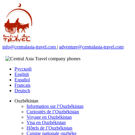
info@centralasia-travel.com
|
adventure@centralasia-travel.com
Русский
English
Español
Français
Deutsch
Ouzbékistan
Information sur l’Ouzbékistan
Curiosités de l’Ouzbékistan
Voyage en Ouzbékistan
Visa en Ouzbékistan
Hôtels de l’Ouzbékistan
Cuisine nationale ouzbèke