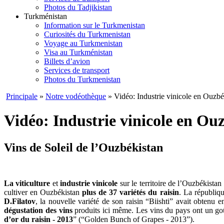
Photos du Tadjikistan
Turkménistan
Information sur le Turkmenistan
Curiosités du Turkmenistan
Voyage au Turkmenistan
Visa au Turkménistan
Billets d’avion
Services de transport
Photos du Turkmenistan
Principale
»
Notre vodéothèque
» Vidéo: Industrie vinicole en Ouzbé
Vidéo: Industrie vinicole en Ou
Vins de Soleil de l’Ouzbékistan
La viticulture
et
industrie vinicole
sur le territoire de l’Ouzbékista
cultiver en Ouzbékistan
plus de 37 variétés du raisin
. La républiq
D.Filatov
, la nouvelle variété de son raisin “Biishti” avait obtenu 
dégustation des vins
produits ici même. Les vins du pays ont un goût
d’or du raisin - 2013
” (“Golden Bunch of Grapes - 2013”).