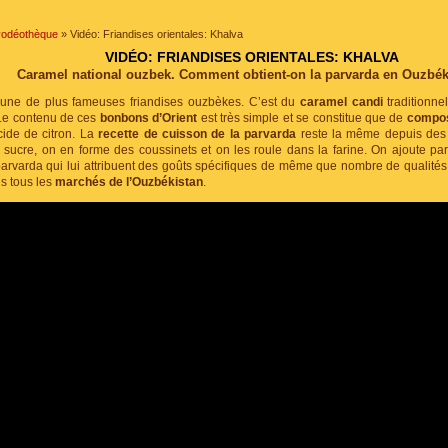
vodéothèque
» Vidéo: Friandises orientales: Khalva
VIDÉO: FRIANDISES ORIENTALES: KHALVA
Caramel national ouzbek. Comment obtient-on la parvarda en Ouzbék
’une de plus fameuses friandises ouzbèkes. C’est du
caramel candi
traditionne
 Le contenu de ces
bonbons d’Orient
est très simple et se constitue que de
compos
cide de citron. La
recette de cuisson de la parvarda
reste la même depuis des s
sucre, on en forme des coussinets et on les roule dans la farine. On ajoute par
parvarda qui lui attribuent des goûts spécifiques de même que nombre de qualité
s tous les
marchés de l’Ouzbékistan
.