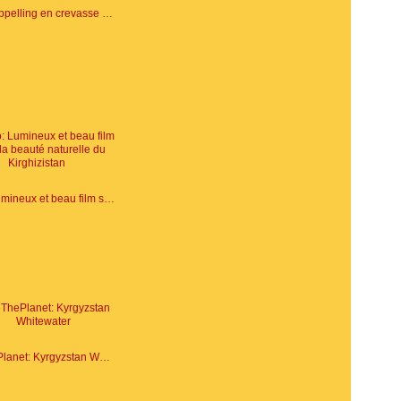
Vidéo: rappelling en crevasse du glacier
Vidéo: Lumineux et beau film sur la beauté naturelle du Kirghizistan
RideThePlanet: Kyrgyzstan Whitewater