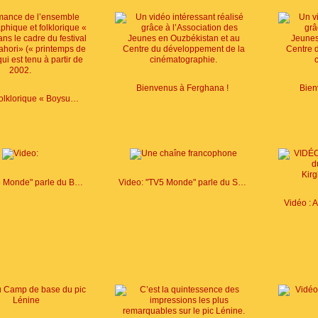
Bienvenus à Ferghana !
Bien
Le festival folklorique « Boysun bahori »
Video: "TV5 Monde" parle du Boukhara
Video: "TV5 Monde" parle du Samarcande
Vidéo : 