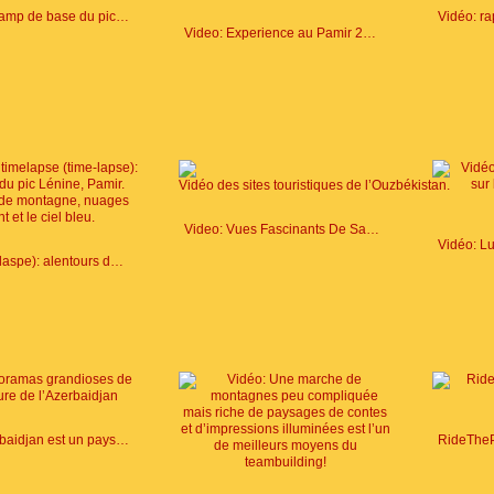
Vidéo du Camp de base du pic Lénine
Video: Experience au Pamir 2016
Video: Vues Fascinants De Samarcande, Khiva Et Boukhara (Timelapse)
Video (timelaspe): alentours du Camp de Base (3600 M) au pied du Pic Lenine
Vidéo: Azerbaidjan est un pays des contrastes