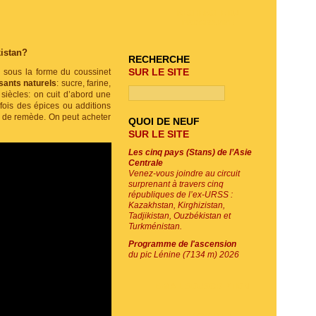
RECHERCHE DU
PROGRAMME
istan?
RECHERCHE
SUR LE SITE
l sous la forme du coussinet
ants naturels
: sucre, farine,
iècles: on cuit d’abord une
fois des épices ou additions
s de remède. On peut acheter
QUOI DE NEUF
SUR LE SITE
Les cinq pays (Stans) de l’Asie
Centrale
Venez-vous joindre au circuit
surprenant à travers cinq
républiques de l’ex-URSS :
Kazakhstan, Kirghizistan,
Tadjikistan, Ouzbékistan et
Turkménistan.
Programme de l'ascension
du pic Lénine (7134 m) 2026
E-MAIL SOUSCRIPTION