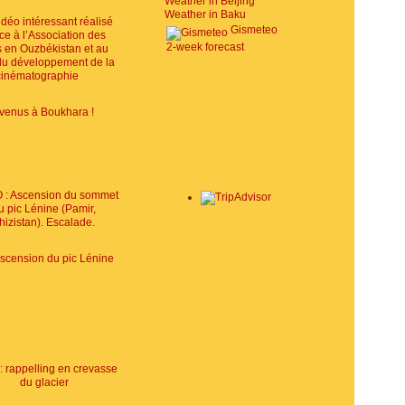
Weather in Beijing
Weather in Baku
Gismeteo
2-week forecast
venus à Boukhara !
Ascension du pic Lénine