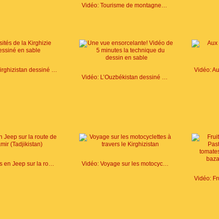
Vidéo: Tourisme de montagnes. Tracking en région du lac de Sari-Tchélek (Tyan-Chan d’Ouest, Kirghizistan), Juin 2015
Vidéo: Le Kirghizistan dessiné en sable
Vidéo: L’Ouzbékistan dessiné en sable
Vidéo: Tours en Jeep sur la route de Pamir (Tadjikistan)
Vidéo: Voyage sur les motocyclettes à travers le Kirghizistan
Vidéo: Fr