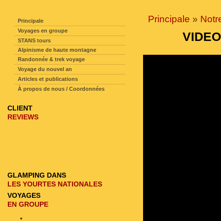
NAVIGATION SUR LE SITE
Principale
»
Notr
Principale
Voyages en groupe
VIDEO
STANS tours
Alpinisme de haute montagne
Randonnée & trek voyage
Voyage du nouvel an
Articles et publications
À propos de nous / Coordonnées
CLIENT
REVIEWS
GLAMPING DANS
LES YOURTES NATIONALES
VOYAGES
EN GROUPE