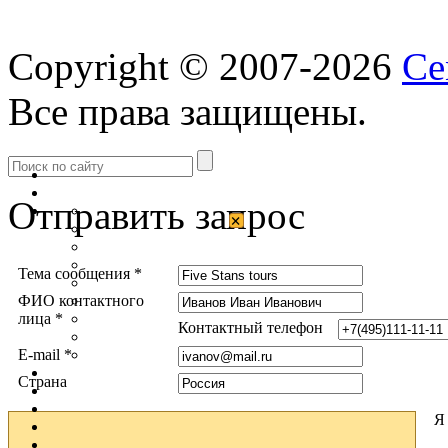
Copyright © 2007-2026
Ce
Все права защищены.
Отправить запрос
×
Тема сообщения *
ФИО контактного
лица *
Контактный телефон
E-mail *
Страна
Я