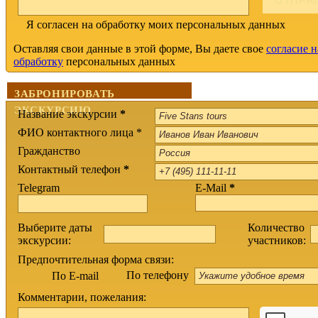
Я согласен на обработку моих персональных данных
Оставляя свои данные в этой форме, Вы даете свое
согласие н
обработку
персональных данных
ЗАБРОНИРОВАТЬ
ЭКСКУРСИЮ
Название экскурсии
*
ФИО контактного лица *
Гражданство
Контактный телефон
*
Telegram
E-Mail
*
Выберите даты
Количество
экскурсии:
участников:
Предпочтительная форма связи:
По телефону
По E-mail
Комментарии, пожелания: