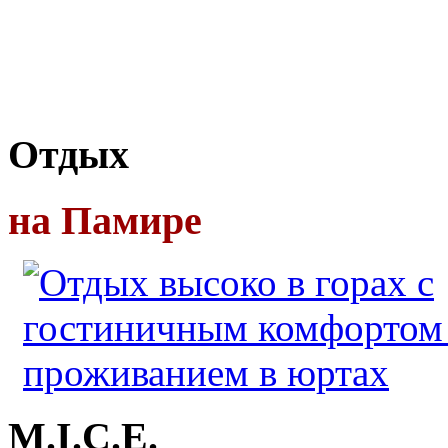
Отдых
на Памире
M.I.C.E.