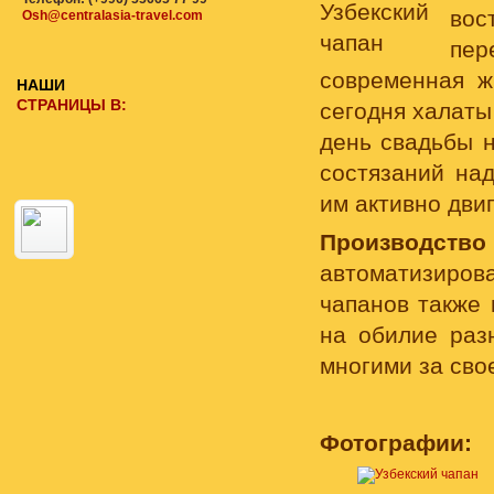
вос
Osh@centralasia-travel.com
пер
современная ж
НАШИ
СТРАНИЦЫ В:
сегодня халаты
день свадьбы 
состязаний на
им активно дви
Производств
автоматизирова
чапанов также
на обилие раз
многими за свое
Фотографии: