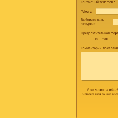
Контактный телефон
*
Telegram
Выберите даты
экскурсии:
Предпочтительная форм
По E-mail
Комментарии, пожелани
Я согласен на обра
Оставляя свои данные в эт