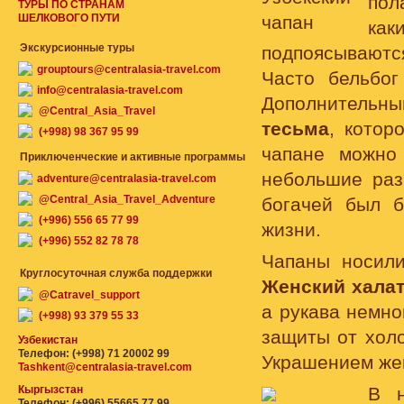
пол
ТУРЫ ПО СТРАНАМ
ШЕЛКОВОГО ПУТИ
как
Экскурсионные туры
подпоясываютс
grouptours@centralasia-travel.com
Часто бельбо
info@centralasia-travel.com
Дополнительн
@Central_Asia_Travel
тесьма
, котор
(+998) 98 367 95 99
чапане можно
Приключенческие и активные программы
небольшие раз
adventure@centralasia-travel.com
@Central_Asia_Travel_Adventure
богачей был 
(+996) 556 65 77 99
жизни.
(+996) 552 82 78 78
Чапаны носили
Круглосуточная служба поддержки
Женский хала
@Catravel_support
а рукава немно
(+998) 93 379 55 33
защиты от холо
Узбекистан
Телефон: (+998) 71 20002 99
Украшением жен
Tashkent@centralasia-travel.com
Кыргызстан
В н
Телефон: (+996) 55665 77 99