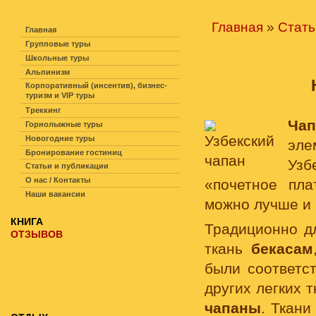
НАВИГАЦИЯ ПО САЙТУ
Главная
»
Стать
Главная
Групповые туры
Школьные туры
Альпинизм
Корпоративный (инсентив), бизнес-
туризм и VIP туры
Треккинг
Чап
Горнолыжные туры
Новогодние туры
эл
Бронирование гостиниц
Узб
Статьи и публикации
О нас / Контакты
«почетное пла
Наши вакансии
можно лучше и 
КНИГА
Традиционно д
ОТЗЫВОВ
ткань
бекасам
были соответс
других легких 
чапаны
. Ткани