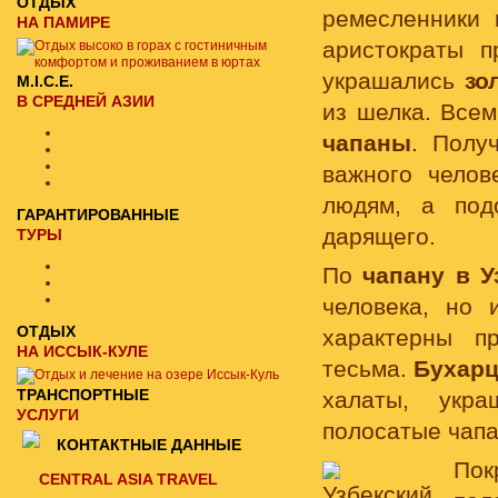
ОТДЫХ
ремесленники
НА ПАМИРЕ
аристократы 
украшались
зо
M.I.C.E.
В СРЕДНЕЙ АЗИИ
из шелка. Все
чапаны
. Полу
важного челов
людям, а под
ГАРАНТИРОВАННЫЕ
дарящего.
ТУРЫ
По
чапану в У
человека, но
ОТДЫХ
характерны п
НА ИССЫК-КУЛЕ
тесьма.
Бухар
ТРАНСПОРТНЫЕ
халаты, укр
УСЛУГИ
полосатые чапа
КОНТАКТНЫЕ ДАННЫЕ
Пок
CENTRAL ASIA TRAVEL