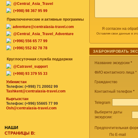
@Central_Asia_Travel
(+998) 98 367 95 99
Приключенческие и активные программы
adventure@centralasia-travel.com
Я согласен на обра
@Central_Asia_Travel_Adventure
Оставляя свои данные в эт
(+996) 556 65 77 99
(+996) 552 82 78 78
ЗАБРОНИРОВАТЬ ЭК
Круглосуточная служба поддержки
Название экскурсии
*
@Catravel_support
ФИО контактного лица *
(+998) 93 379 55 33
Узбекистан
Гражданство
Телефон: (+998) 71 20002 99
Tashkent@centralasia-travel.com
Контактный телефон
*
Кыргызстан
Telegram
Телефон: (+996) 55665 77 99
Osh@centralasia-travel.com
Выберите даты
экскурсии:
НАШИ
Предпочтительная форм
СТРАНИЦЫ В:
По E-mail