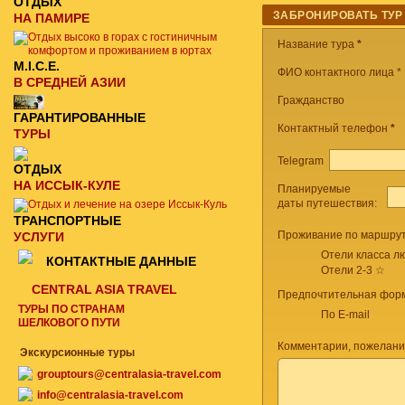
ОТДЫХ
ЗАБРОНИРОВАТЬ ТУР
НА ПАМИРЕ
Название тура
*
M.I.C.E.
ФИО контактного лица *
В СРЕДНЕЙ АЗИИ
Гражданство
ГАРАНТИРОВАННЫЕ
Контактный телефон
*
ТУРЫ
Telegram
ОТДЫХ
НА ИССЫК-КУЛЕ
Планируемые
даты путешествия:
ТРАНСПОРТНЫЕ
Проживание по маршрут
УСЛУГИ
Отели класса лю
КОНТАКТНЫЕ ДАННЫЕ
Отели 2-3 ☆
CENTRAL ASIA TRAVEL
Предпочтительная форм
ТУРЫ ПО СТРАНАМ
По E-mail
ШЕЛКОВОГО ПУТИ
Комментарии, пожелани
Экскурсионные туры
grouptours@centralasia-travel.com
info@centralasia-travel.com