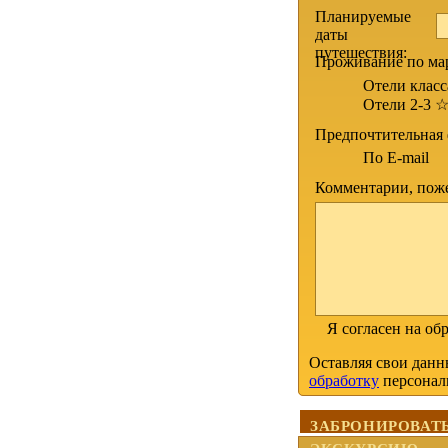
Планируемые
даты
путешествия:
Проживание по ма
Отели класс
Отели 2-3 
Предпочтительная 
По E-mail
Комментарии, поже
Я согласен на о
Оставляя свои данн
обработку
персонал
ЗАБРОНИРОВАТ