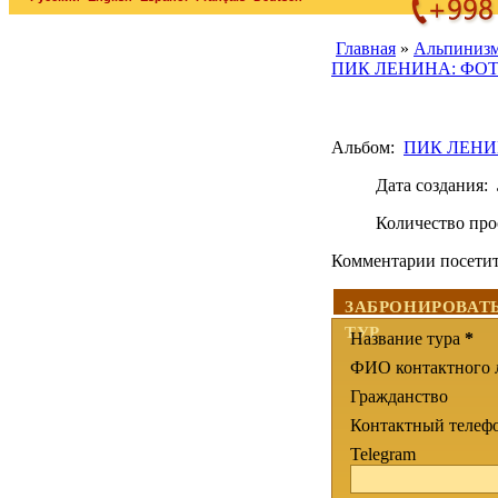
Главная
»
Альпиниз
ПИК ЛЕНИНА: ФО
Альбом:
ПИК ЛЕНИ
Дата создания:
Количество пр
Комментарии посети
ЗАБРОНИРОВАТ
ТУР
Название тура
*
ФИО контактного 
Гражданство
Контактный телеф
Telegram