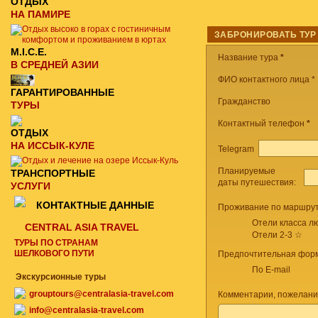
ОТДЫХ
НА ПАМИРЕ
ЗАБРОНИРОВАТЬ ТУР
M.I.C.E.
Название тура
*
В СРЕДНЕЙ АЗИИ
ФИО контактного лица *
ГАРАНТИРОВАННЫЕ
Гражданство
ТУРЫ
Контактный телефон
*
ОТДЫХ
НА ИССЫК-КУЛЕ
Telegram
Планируемые
ТРАНСПОРТНЫЕ
даты путешествия:
УСЛУГИ
КОНТАКТНЫЕ ДАННЫЕ
Проживание по маршрут
Отели класса лю
CENTRAL ASIA TRAVEL
Отели 2-3 ☆
ТУРЫ ПО СТРАНАМ
ШЕЛКОВОГО ПУТИ
Предпочтительная форм
По E-mail
Экскурсионные туры
grouptours@centralasia-travel.com
Комментарии, пожелани
info@centralasia-travel.com