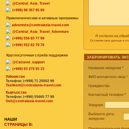
@Central_Asia_Travel
(+998) 98 367 95 99
Приключенческие и активные программы
adventure@centralasia-travel.com
@Central_Asia_Travel_Adventure
Я согласен на обра
(+996) 556 65 77 99
Оставляя свои данные в эт
(+996) 552 82 78 78
Круглосуточная служба поддержки
ЗАБРОНИРОВАТЬ ЭК
@Catravel_support
Название экскурсии
*
(+998) 93 379 55 33
Узбекистан
ФИО контактного лица *
Телефон: (+998) 71 20002 99
Tashkent@centralasia-travel.com
Гражданство
Кыргызстан
Контактный телефон
*
Телефон: (+996) 55665 77 99
Osh@centralasia-travel.com
Telegram
Выберите даты
экскурсии:
НАШИ
СТРАНИЦЫ В:
Предпочтительная форм