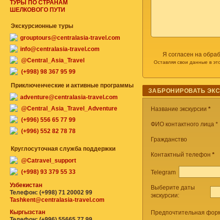
ТУРЫ ПО СТРАНАМ
ШЕЛКОВОГО ПУТИ
Экскурсионные туры
grouptours@centralasia-travel.com
info@centralasia-travel.com
Я согласен на обра
@Central_Asia_Travel
Оставляя свои данные в эт
(+998) 98 367 95 99
Приключенческие и активные программы
ЗАБРОНИРОВАТЬ ЭК
adventure@centralasia-travel.com
@Central_Asia_Travel_Adventure
Название экскурсии
*
(+996) 556 65 77 99
ФИО контактного лица *
(+996) 552 82 78 78
Гражданство
Круглосуточная служба поддержки
Контактный телефон
*
@Catravel_support
(+998) 93 379 55 33
Telegram
Узбекистан
Выберите даты
Телефон: (+998) 71 20002 99
экскурсии:
Tashkent@centralasia-travel.com
Кыргызстан
Предпочтительная форм
Телефон: (+996) 55665 77 99