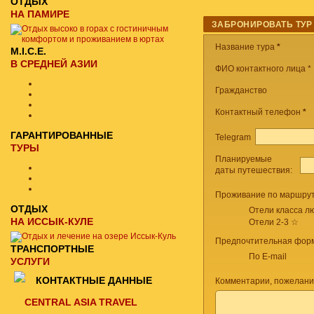
ОТДЫХ
НА ПАМИРЕ
ЗАБРОНИРОВАТЬ ТУР
Название тура
*
M.I.C.E.
В СРЕДНЕЙ АЗИИ
ФИО контактного лица *
Гражданство
Контактный телефон
*
ГАРАНТИРОВАННЫЕ
Telegram
ТУРЫ
Планируемые
даты путешествия:
Проживание по маршрут
ОТДЫХ
Отели класса лю
НА ИССЫК-КУЛЕ
Отели 2-3 ☆
Предпочтительная форм
ТРАНСПОРТНЫЕ
По E-mail
УСЛУГИ
КОНТАКТНЫЕ ДАННЫЕ
Комментарии, пожелани
CENTRAL ASIA TRAVEL