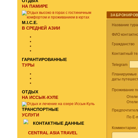
ОТДЫХ
НА ПАМИРЕ
ЗАБРОНИРОВ
M.I.C.E.
Название тур
В СРЕДНЕЙ АЗИИ
ФИО контактно
Гражданство
Контактный т
ГАРАНТИРОВАННЫЕ
Telegram
ТУРЫ
Планируемые
даты путешес
Проживание п
ОТДЫХ
Отели
НА ИССЫК-КУЛЕ
Отели
ТРАНСПОРТНЫЕ
Предпочтител
УСЛУГИ
По E-m
КОНТАКТНЫЕ ДАННЫЕ
Комментарии, 
CENTRAL ASIA TRAVEL