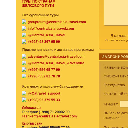
ТУРЫ ПО СТРАНАМ
ШЕЛКОВОГО ПУТИ
Экскурсионные туры
grouptours@centralasia-travel.com
info@centralasia-travel.com
@Central_Asia_Travel
Я согласе
Оставляя свои 
(+998) 98 367 95 99
Приключенческие и активные программы
adventure@centralasia-travel.com
ЗАБРОНИРОВ
@Central_Asia_Travel_Adventure
Название экск
(+996) 556 65 77 99
(+996) 552 82 78 78
ФИО контактно
Гражданство
Круглосуточная служба поддержки
@Catravel_support
Контактный т
(+998) 93 379 55 33
Telegram
Узбекистан
Телефон: (+998) 71 20002 99
Выберите дат
Tashkent@centralasia-travel.com
экскурсии:
Кыргызстан
Телефон: (+996) 55665 77 99
Предпочтител