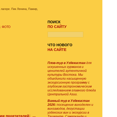
ПОИСК ТУРА
 лагере. Пик Ленина, Памир,
ПОИСК
ПО САЙТУ
: ФОТО
ЧТО НОВОГО
НА САЙТЕ
Плов-тур в Узбекистан
для
искушенных гурманов и
ценителей аутентичной
культуры Востока. Мы
объединили насыщенную
экскурсионную программу с
глубоким гастрономическим
исследованием главного блюда
Центральной Азии.
Винный тур в Узбекистан
2026:
посещение виноделен и
винзаводов, дегустации
узбекских вин и экскурсии в
ии посетителей:
...
Ташкенте, Самарканде и