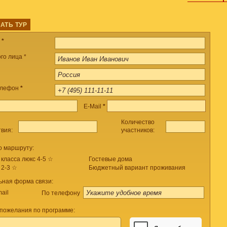
АТЬ ТУР
а
*
го лица *
елефон
*
E-Mail
*
Количество
твия:
участников:
о маршруту:
 класса люкс 4-5 ☆
Гостевые дома
 2-3 ☆
Бюджетный вариант проживания
ьная форма связи:
ail
По телефону
пожелания по программе: