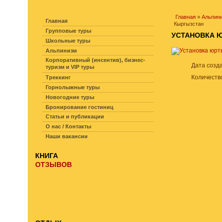
НАВИГАЦИЯ ПО САЙТУ
Главная
»
Альпин
Главная
Кыргызстан
Групповые туры
УСТАНОВКА Ю
Школьные туры
Альпинизм
Корпоративный (инсентив), бизнес-
Дата созд
туризм и VIP туры
Количеств
Треккинг
Горнолыжные туры
Новогодние туры
Бронирование гостиниц
Статьи и публикации
О нас / Контакты
Наши вакансии
КНИГА
ОТЗЫВОВ