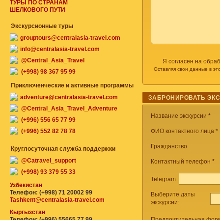
ТУРЫ ПО СТРАНАМ
ШЕЛКОВОГО ПУТИ
Экскурсионные туры
grouptours@centralasia-travel.com
info@centralasia-travel.com
@Central_Asia_Travel
Я согласен на обра
Оставляя свои данные в эт
(+998) 98 367 95 99
Приключенческие и активные программы
adventure@centralasia-travel.com
ЗАБРОНИРОВАТЬ ЭК
@Central_Asia_Travel_Adventure
Название экскурсии
*
(+996) 556 65 77 99
(+996) 552 82 78 78
ФИО контактного лица *
Гражданство
Круглосуточная служба поддержки
@Catravel_support
Контактный телефон
*
(+998) 93 379 55 33
Telegram
Узбекистан
Телефон: (+998) 71 20002 99
Выберите даты
Tashkent@centralasia-travel.com
экскурсии:
Кыргызстан
Телефон: (+996) 55665 77 99
Предпочтительная форм