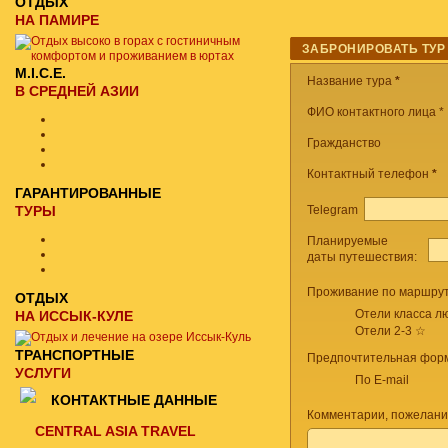
ОТДЫХ
НА ПАМИРЕ
ЗАБРОНИРОВАТЬ ТУР
M.I.C.E.
Название тура
*
В СРЕДНЕЙ АЗИИ
ФИО контактного лица *
Гражданство
Контактный телефон
*
ГАРАНТИРОВАННЫЕ
Telegram
ТУРЫ
Планируемые
даты путешествия:
Проживание по маршрут
ОТДЫХ
Отели класса лю
НА ИССЫК-КУЛЕ
Отели 2-3 ☆
ТРАНСПОРТНЫЕ
Предпочтительная форм
УСЛУГИ
По E-mail
КОНТАКТНЫЕ ДАННЫЕ
Комментарии, пожелани
CENTRAL ASIA TRAVEL