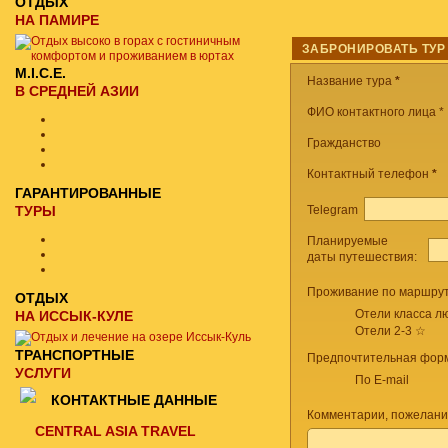
ОТДЫХ
НА ПАМИРЕ
ЗАБРОНИРОВАТЬ ТУР
M.I.C.E.
Название тура
*
В СРЕДНЕЙ АЗИИ
ФИО контактного лица *
Гражданство
Контактный телефон
*
ГАРАНТИРОВАННЫЕ
Telegram
ТУРЫ
Планируемые
даты путешествия:
Проживание по маршрут
ОТДЫХ
Отели класса лю
НА ИССЫК-КУЛЕ
Отели 2-3 ☆
ТРАНСПОРТНЫЕ
Предпочтительная форм
УСЛУГИ
По E-mail
КОНТАКТНЫЕ ДАННЫЕ
Комментарии, пожелани
CENTRAL ASIA TRAVEL