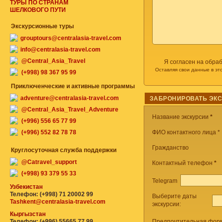
ТУРЫ ПО СТРАНАМ
ШЕЛКОВОГО ПУТИ
Экскурсионные туры
grouptours@centralasia-travel.com
info@centralasia-travel.com
@Central_Asia_Travel
Я согласен на обра
Оставляя свои данные в эт
(+998) 98 367 95 99
Приключенческие и активные программы
adventure@centralasia-travel.com
ЗАБРОНИРОВАТЬ ЭК
@Central_Asia_Travel_Adventure
Название экскурсии
*
(+996) 556 65 77 99
(+996) 552 82 78 78
ФИО контактного лица *
Гражданство
Круглосуточная служба поддержки
@Catravel_support
Контактный телефон
*
(+998) 93 379 55 33
Telegram
Узбекистан
Телефон: (+998) 71 20002 99
Выберите даты
Tashkent@centralasia-travel.com
экскурсии:
Кыргызстан
Телефон: (+996) 55665 77 99
Предпочтительная форм