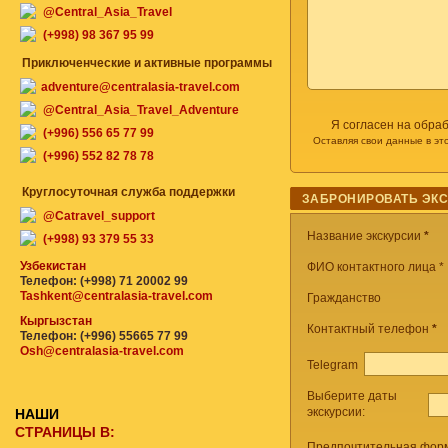
@Central_Asia_Travel
(+998) 98 367 95 99
Приключенческие и активные программы
adventure@centralasia-travel.com
@Central_Asia_Travel_Adventure
Я согласен на обра
(+996) 556 65 77 99
Оставляя свои данные в эт
(+996) 552 82 78 78
Круглосуточная служба поддержки
ЗАБРОНИРОВАТЬ ЭК
@Catravel_support
Название экскурсии
*
(+998) 93 379 55 33
Узбекистан
ФИО контактного лица *
Телефон: (+998) 71 20002 99
Tashkent@centralasia-travel.com
Гражданство
Кыргызстан
Контактный телефон
*
Телефон: (+996) 55665 77 99
Osh@centralasia-travel.com
Telegram
Выберите даты
экскурсии:
НАШИ
СТРАНИЦЫ В:
Предпочтительная форм