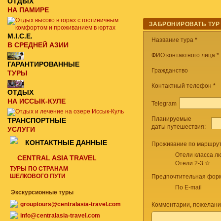
ОТДЫХ
НА ПАМИРЕ
ЗАБРОНИРОВАТЬ ТУР
M.I.C.E.
Название тура
*
В СРЕДНЕЙ АЗИИ
ФИО контактного лица *
ГАРАНТИРОВАННЫЕ
Гражданство
ТУРЫ
Контактный телефон
*
ОТДЫХ
НА ИССЫК-КУЛЕ
Telegram
Планируемые
ТРАНСПОРТНЫЕ
даты путешествия:
УСЛУГИ
КОНТАКТНЫЕ ДАННЫЕ
Проживание по маршрут
Отели класса лю
CENTRAL ASIA TRAVEL
Отели 2-3 ☆
ТУРЫ ПО СТРАНАМ
ШЕЛКОВОГО ПУТИ
Предпочтительная форм
По E-mail
Экскурсионные туры
grouptours@centralasia-travel.com
Комментарии, пожелани
info@centralasia-travel.com