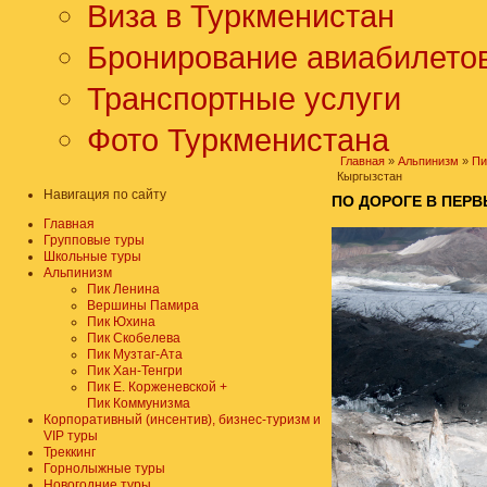
Виза в Туркменистан
Бронирование авиабилето
Транспортные услуги
Фото Туркменистана
Главная
»
Альпинизм
»
Пи
Кыргызстан
Навигация по сайту
ПО ДОРОГЕ В ПЕРВ
Главная
Групповые туры
Школьные туры
Альпинизм
Пик Ленина
Вершины Памира
Пик Юхина
Пик Скобелева
Пик Музтаг-Ата
Пик Хан-Тенгри
Пик Е. Корженевской +
Пик Коммунизма
Корпоративный (инсентив), бизнес-туризм и
VIP туры
Треккинг
Горнолыжные туры
Новогодние туры