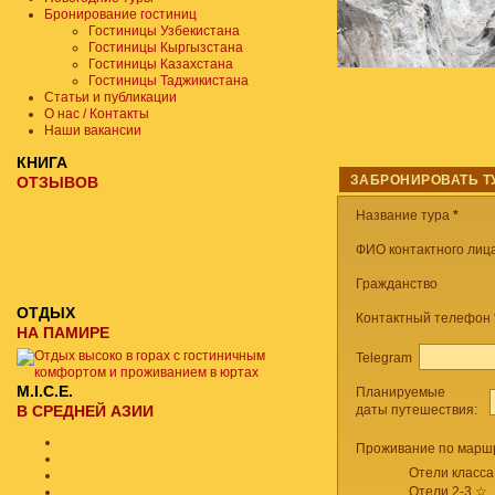
Бронирование гостиниц
Гостиницы Узбекистана
Гостиницы Кыргызстана
Гостиницы Казахстана
Гостиницы Таджикистана
Статьи и публикации
О нас / Контакты
Наши вакансии
КНИГА
ЗАБРОНИРОВАТЬ Т
ОТЗЫВОВ
Название тура
*
ФИО контактного лица
Гражданство
ОТДЫХ
Контактный телефон
НА ПАМИРЕ
Telegram
M.I.C.E.
Планируемые
В СРЕДНЕЙ АЗИИ
даты путешествия:
Проживание по маршр
Отели класса
Отели 2-3 ☆