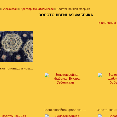
»
Узбекистан
»
Достопримечательности
» Золотошвейная фабрика
ЗОЛОТОШВЕЙНАЯ ФАБРИКА
К описанию
Эмирская попона для лошади. Бухара. 1911–1912 гг. Бархат, адрас, золотое шитье. Техника шва "замдузи" и "гульдузи"
Золотошвейная фабрика. Бухара, Узбекистан