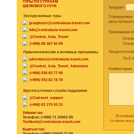
ТУРЫ ПО СТРАНАМ
ШЕЛКОВОГО ПУТИ
Telegram
Экскурсионные туры
Планируемые
даты путешес
grouptours@centralasia-travel.com
info@centralasia-travel.com
Проживание п
@Central_Asia_Travel
Отели
(+998) 98 367 95 99
Отели
Предпочтител
Приключенческие и активные программы
По E-m
adventure@centralasia-travel.com
@Central_Asia_Travel_Adventure
Комментарии, 
(+996) 556 65 77 99
(+996) 552 82 78 78
Круглосуточная служба поддержки
@Catravel_support
(+998) 93 379 55 33
Узбекистан
Я согласе
Телефон: (+998) 71 20002 99
Оставляя свои 
Tashkent@centralasia-travel.com
Кыргызстан
Телефон: (+996) 55665 77 99