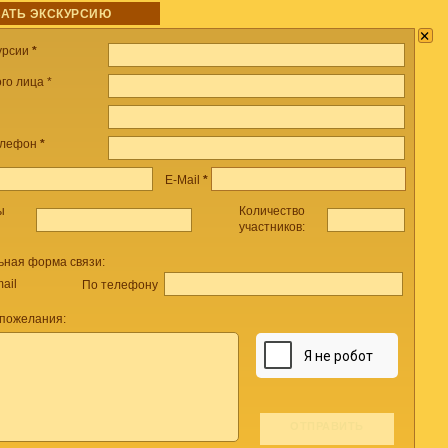
АТЬ ЭКСКУРСИЮ
×
урсии
*
го лица *
елефон
*
E-Mail
*
ы
Количество
участников:
ьная форма связи:
ail
По телефону
 пожелания: