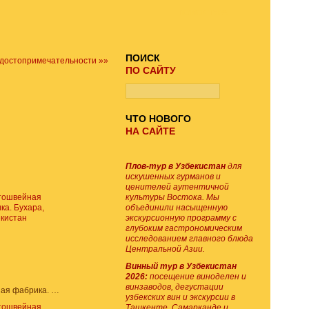
ПОИСК ТУРА
ПОИСК
 достопримечательности »»
ПО САЙТУ
ЧТО НОВОГО
НА САЙТЕ
Плов-тур в Узбекистан
для
искушенных гурманов и
ценителей аутентичной
культуры Востока. Мы
объединили насыщенную
экскурсионную программу с
глубоким гастрономическим
исследованием главного блюда
Центральной Азии.
Винный тур в Узбекистан
2026:
посещение виноделен и
винзаводов, дегустации
Золотошвейная фабрика. Бухара, Узбекистан
узбекских вин и экскурсии в
Ташкенте, Самарканде и