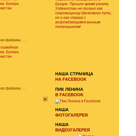
Бухаре. Пришло время узнать
Узбекистан не только как
сокровищницу Шелкового пути,
но и как страну с
возрождающимся винным
потенциалом!
E-MAIL ПОДПИСКА
Золотошвейная фабрика. Бухара, Узбекистан
ОТПРАВИТЬ
ЗАПРОС
НАША СТРАНИЦА
НА FACEBOOK
Золотошвейная фабрика. Бухара, Узбекистан
ПИК ЛЕНИНА
В FACEBOOK
×
НАША
ФОТОГАЛЕРЕЯ
НАША
ВИДЕОГАЛЕРЕЯ