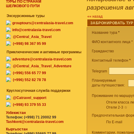
ТУРЫ ПО СТРАНАМ
ШЕЛКОВОГО ПУТИ
разрешения ав
Экскурсионные туры
«« назад
grouptours@centralasia-travel.com
ЗАБРОНИРОВАТЬ ТУР
info@centralasia-travel.com
Название тура
*
@Central_Asia_Travel
ФИО контактного лица *
(+998) 98 367 95 99
Гражданство
Приключенческие и активные программы
adventure@centralasia-travel.com
Контактный телефон
*
@Central_Asia_Travel_Adventure
Telegram
(+996) 556 65 77 99
(+996) 552 82 78 78
Планируемые
даты путешествия:
Круглосуточная служба поддержки
Проживание по маршрут
@Catravel_support
Отели класса лю
(+998) 93 379 55 33
Отели 2-3 ☆
Узбекистан
Предпочтительная форм
Телефон: (+998) 71 20002 99
Tashkent@centralasia-travel.com
По E-mail
Кыргызстан
Комментарии, пожелани
Телефон: (+996) 55665 77 99