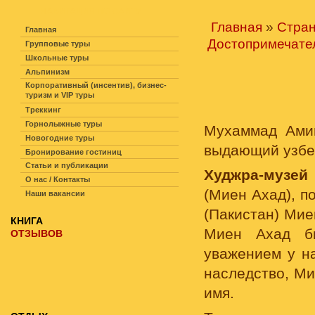
НАВИГАЦИЯ ПО САЙТУ
Главная
»
Стра
Главная
Достопримечате
Групповые туры
Школьные туры
Альпинизм
Корпоративный (инсентив), бизнес-
туризм и VIP туры
Треккинг
Горнолыжные туры
Мухаммад Амин
Новогодние туры
выдающий узбек
Бронирование гостиниц
Статьи и публикации
Худжра-музей
О нас / Контакты
(Миен Ахад), п
Наши вакансии
(Пакистан) Мие
КНИГА
Миен Ахад бы
ОТЗЫВОВ
уважением у на
наследство, Ми
имя.