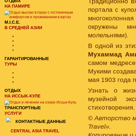
Традиционно в
ОТДЫХ
НА ПАМИРЕ
портала с купо
многоколонна
M.I.C.E.
окружены мн
В СРЕДНЕЙ АЗИИ
молельнями).
В одной из эти
Мухаммад Ам
ГАРАНТИРОВАННЫЕ
самом медресе
ТУРЫ
Мукими создава
мая 1903 года п
Узнать о жиз
ОТДЫХ
НА ИССЫК-КУЛЕ
музейной эк
стихотворения.
ТРАНСПОРТНЫЕ
УСЛУГИ
©
Авторство м
КОНТАКТНЫЕ ДАННЫЕ
Travel».
CENTRAL ASIA TRAVEL
Копирование и 